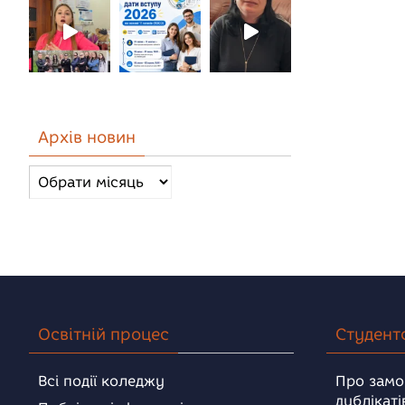
Архів новин
Архів
новин
Освітній процес
Студент
Всі події коледжу
Про замо
дублікаті