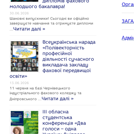
дипломів фахового
Орга
молодшого бакалавра!
30.06.2026
Шановні випускники! Сьогодні ви офіційно
ЗАГА
завершуєте навчання та отримуєте дипломи
Читати далі »
…
Адмін
Всеукраїнська нарада
«Полівекторність
професійної
діяльності сучасного
викладача закладу
фахової передвищої
освіти»
13.06.2026
11 червня на базі Чернівецького
індустріального фахового коледжу та
Читати далі »
Дніпровського …
ІІІ обласна
студентська
конференція «Два
голоси – одна