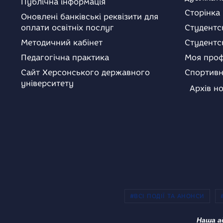
Публічна інформація
Сторінка
Оновлені банківські реквізити для
оплати освітніх послуг
Студентс
Методичний кабінет
Студентс
Педагогічна практика
Моя проф
Сайт Херсонського державного
Спортивн
університету
Архів н
#ВСІ ПОДІЇ ТА АНОНСИ
Наша а