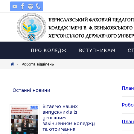
Skip
to
content
Skip
to
ПРО КОЛЕДЖ
ВСТУПНИКАМ
С
content
Home
Робота відділень
План
Останні новини
Робо
Вітаємо наших
випускників із
успішним
План
закінченням коледжу
та отримання