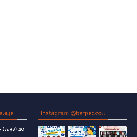
овище
Instagram @berpedcoll
 (заяв) до