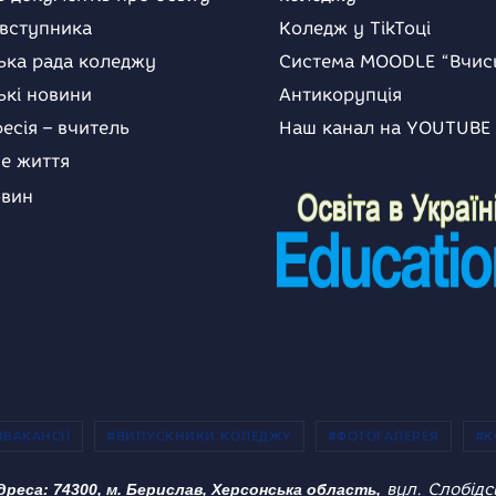
 вступника
Коледж у TikToці
ька рада коледжу
Система MOODLE “Вчис
ькі новини
Антикорупція
есія – вчитель
Наш канал на YOUTUBE
е життя
овин
#ВАКАНСІЇ
#ВИПУСКНИКИ КОЛЕДЖУ
#ФОТОГАЛЕРЕЯ
#К
вул. Слобідс
дреса: 74300, м. Берислав, Херсонська область,