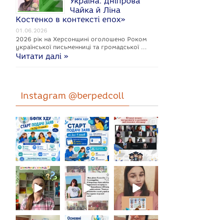
Україна: Дніпрова
Чайка й Ліна
Костенко в контексті епох»
01.06.2026
2026 рік на Херсонщині оголошено Роком
укpaїнcької письменниці та громадської …
Читати далі »
Instagram @berpedcoll