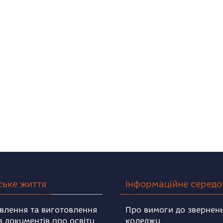
ське життя
Інформаційне серед
влення та виготовлення
Про вимоги до звернень
в документів про освіту
коледжу