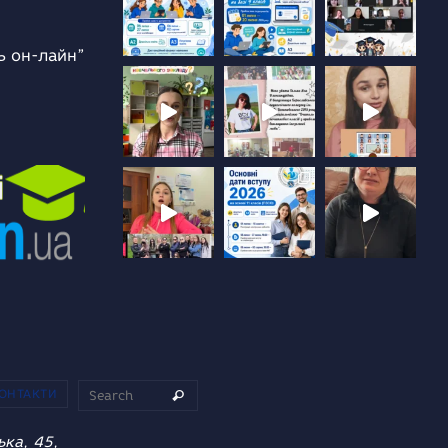
ь он-лайн”
Search for:
ОНТАКТИ
Search
ька, 45,