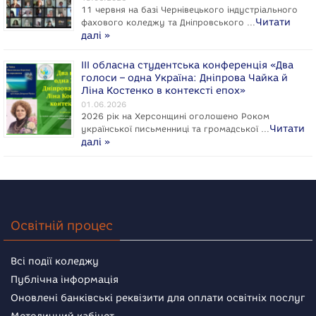
11 червня на базі Чернівецького індустріального
Читати
фахового коледжу та Дніпровського …
далі »
ІІІ обласна студентська конференція «Два
голоси – одна Україна: Дніпрова Чайка й
Ліна Костенко в контексті епох»
01.06.2026
2026 рік на Херсонщині оголошено Роком
Читати
укpaїнcької письменниці та громадської …
далі »
Освітній процес
Всі події коледжу
Публічна інформація
Оновлені банківські реквізити для оплати освітніх послуг