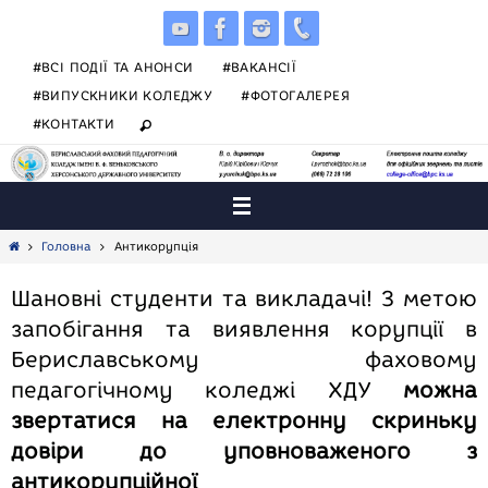
Skip
to
content
#ВСІ ПОДІЇ ТА АНОНСИ
#ВАКАНСІЇ
#ВИПУСКНИКИ КОЛЕДЖУ
#ФОТОГАЛЕРЕЯ
#КОНТАКТИ
Home
Головна
Антикорупція
Шановні студенти та викладачі! З метою
запобігання та виявлення корупції в
Бериславському фаховому
педагогічному коледжі ХДУ
можна
звертатися на електронну скриньку
довіри до уповноваженого з
антикорупційної