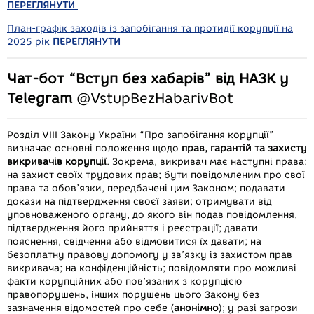
ПЕРЕГЛЯНУТИ
План-графік заходів із запобігання та протидії корупції на
2025 рік
ПЕРЕГЛЯНУТИ
Чат-бот “Вступ без хабарів” від НАЗК у
Telegram
@VstupBezHabarivBot
Розділ VIII Закону України “Про запобігання корупції”
визначає основні положення щодо
прав, гарантій та захисту
викривачів корупції
. Зокрема, викривач має наступні права:
на захист своїх трудових прав; бути повідомленим про свої
права та обов’язки, передбачені цим Законом; подавати
докази на підтвердження своєї заяви; отримувати від
уповноваженого органу, до якого він подав повідомлення,
підтвердження його прийняття і реєстрації; давати
пояснення, свідчення або відмовитися їх давати; на
безоплатну правову допомогу у зв’язку із захистом прав
викривача; на конфіденційність; повідомляти про можливі
факти корупційних або пов’язаних з корупцією
правопорушень, інших порушень цього Закону без
зазначення відомостей про себе (
анонімно
); у разі загрози