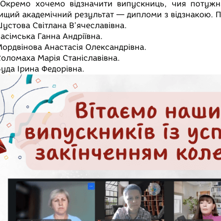
Окремо хочемо відзначити випускниць, чия потужн
ищий академічний результат — дипломи з відзнакою.
устова Світлана В’ячеславівна.
асімська Ганна Андріївна.
ордвінова Анастасія Олександрівна.
оломаха Марія Станіславівна.
уда Ірина Федорівна.