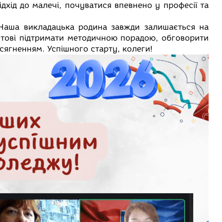
ідхід до малечі, почуватися впевнено у професії та
 Наша викладацька родина завжди залишається на
готові підтримати методичною порадою, обговорити
сягненням. Успішного старту, колеги!