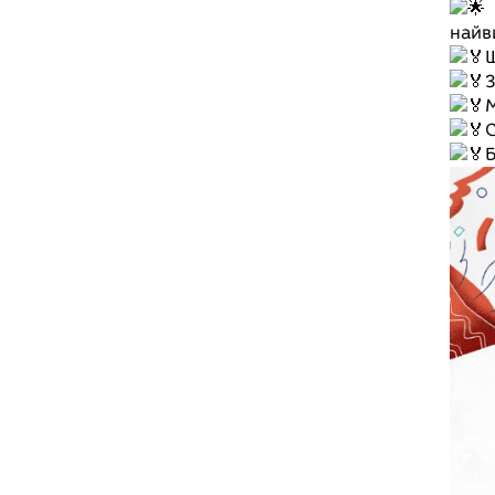
найв
Ш
З
М
С
Б