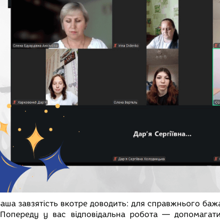
аша завзятість вкотре доводить: для справжнього бажа
Попереду у вас відповідальна робота — допомагати д