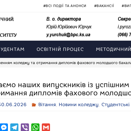
#ВСІ ПОДІЇ ТА АНОНСИ
#ВАКАНСІЇ
#ВИ
ТУДЕНТАМ
ОСВІТНІЙ ПРОЦЕС
МЕТОДИЧНИЙ
нченням коледжу та отримання дипломів фахового молодшого бакал
аємо наших випускників із успішним
римання дипломів фахового молодшо
30.06.2026
Вітання
,
Новини коледжу
,
Студентські
M
T
V
W
G