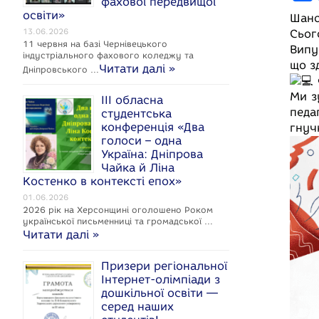
фахової передвищої
a
освіти»
Шано
c
13.06.2026
Сьог
11 червня на базі Чернівецького
Випу
e
індустріального фахового коледжу та
що з
Читати далі »
Дніпровського …
Ми з
ІІІ обласна
педа
студентська
конференція «Два
гнуч
k
голоси – одна
Україна: Дніпрова
Чайка й Ліна
Костенко в контексті епох»
01.06.2026
2026 рік на Херсонщині оголошено Роком
укpaїнcької письменниці та громадської …
Читати далі »
Призери регіональної
Інтернет-олімпіади з
дошкільної освіти —
серед наших