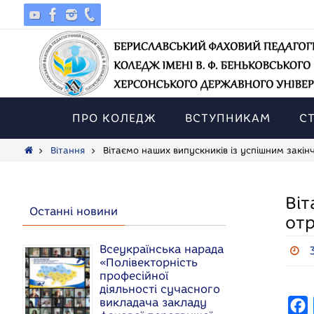
Skip
to
content
Skip
to
ПРО КОЛЕДЖ
ВСТУПНИКАМ
С
content
Home
Вітання
Вітаємо наших випускників із успішним закі
Віт
Останні новини
от
Всеукраїнська нарада
«Полівекторність
професійної
діяльності сучасного
викладача закладу
F