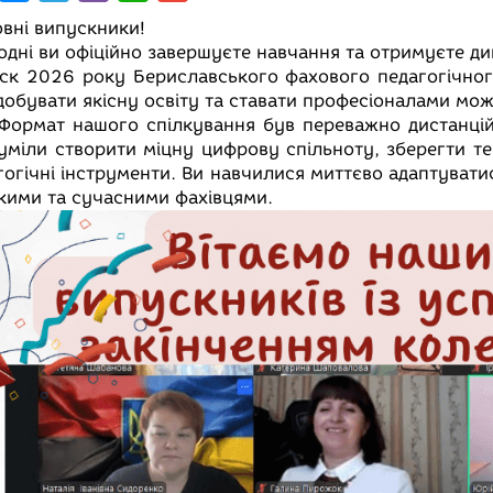
e
e
i
h
m
вні випускники!
s
l
b
a
a
одні ви офіційно завершуєте навчання та отримуєте 
ск 2026 року Бериславського фахового педагогічног
s
e
e
t
i
добувати якісну освіту та ставати професіоналами мож
b
e
g
r
s
l
Формат нашого спілкування був переважно дистанцій
o
n
r
A
уміли створити міцну цифрову спільноту, зберегти те
o
g
a
p
гогічні інструменти. Ви навчилися миттєво адаптуватис
кими та сучасними фахівцями.
e
m
p
r