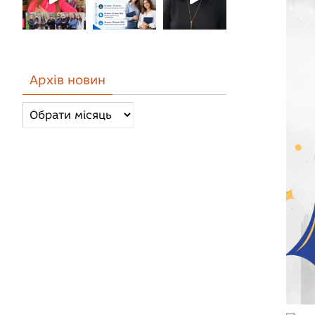
Архів новин
Архів
новин