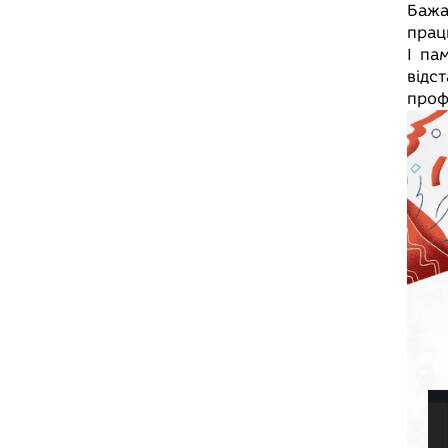
Бажа
прац
І па
відс
проф