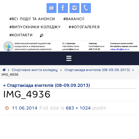
Skip
to
content
#ВСІ ПОДІЇ ТА АНОНСИ
#ВАКАНСІЇ
#ВИПУСКНИКИ КОЛЕДЖУ
#ФОТОГАЛЕРЕЯ
#КОНТАКТИ
Home
Спортивне життя коледжу
Спартакіада вчителів (08-09.09.2013)
IMG_4936
« Спартакіада вчителів (08-09.09.2013)
IMG_4936
Full size is
pixels
11.06.2014
683 × 1024