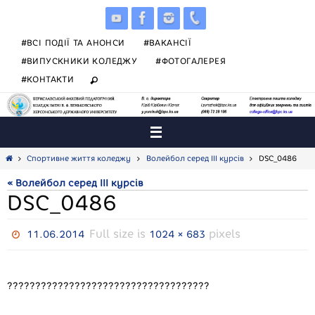
Skip
to
content
#ВСІ ПОДІЇ ТА АНОНСИ
#ВАКАНСІЇ
#ВИПУСКНИКИ КОЛЕДЖУ
#ФОТОГАЛЕРЕЯ
#КОНТАКТИ
Home
Спортивне життя коледжу
Волейбол серед ІІІ курсів
DSC_0486
« Волейбол серед ІІІ курсів
DSC_0486
Full size is
pixels
11.06.2014
1024 × 683
????????????????????????????????????