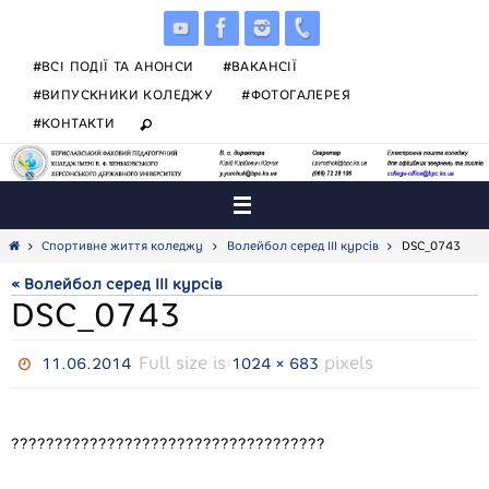
Skip
to
content
#ВСІ ПОДІЇ ТА АНОНСИ
#ВАКАНСІЇ
#ВИПУСКНИКИ КОЛЕДЖУ
#ФОТОГАЛЕРЕЯ
#КОНТАКТИ
Home
Спортивне життя коледжу
Волейбол серед ІІІ курсів
DSC_0743
« Волейбол серед ІІІ курсів
DSC_0743
Full size is
pixels
11.06.2014
1024 × 683
????????????????????????????????????