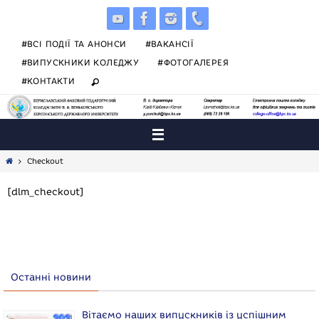
Skip
to
content
#ВСІ ПОДІЇ ТА АНОНСИ
#ВАКАНСІЇ
#ВИПУСКНИКИ КОЛЕДЖУ
#ФОТОГАЛЕРЕЯ
#КОНТАКТИ
Home
Checkout
[dlm_checkout]
Останні новини
Вітаємо наших випускників із успішним