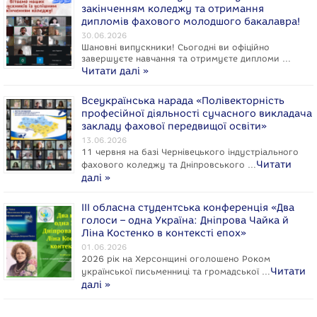
закінченням коледжу та отримання
дипломів фахового молодшого бакалавра!
30.06.2026
Шановні випускники! Сьогодні ви офіційно
завершуєте навчання та отримуєте дипломи …
Читати далі »
Всеукраїнська нарада «Полівекторність
професійної діяльності сучасного викладача
закладу фахової передвищої освіти»
13.06.2026
11 червня на базі Чернівецького індустріального
Читати
фахового коледжу та Дніпровського …
далі »
ІІІ обласна студентська конференція «Два
голоси – одна Україна: Дніпрова Чайка й
Ліна Костенко в контексті епох»
01.06.2026
2026 рік на Херсонщині оголошено Роком
Читати
укpaїнcької письменниці та громадської …
далі »