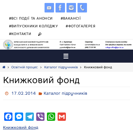
Skip
to
content
#ВСІ ПОДІЇ ТА АНОНСИ
#ВАКАНСІЇ
#ВИПУСКНИКИ КОЛЕДЖУ
#ФОТОГАЛЕРЕЯ
#КОНТАКТИ
Home
Освітній процес
Каталог підручників
Книжковий фонд
Книжковий фонд
17.02.2014
Каталог підручників
F
M
T
V
W
G
a
e
e
i
h
m
Книжковий фонд