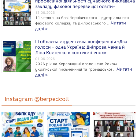
професійної діяльності сучасного викладача
закладу фахової передвищої освіти»
13.06.2026
11 червня на базі Чернівецького індустріального
Читати
фахового коледжу та Дніпровського …
далі »
ІІІ обласна студентська конференція «Два
голоси – одна Україна: Дніпрова Чайка й
Ліна Костенко в контексті епох»
01.06.2026
2026 рік на Херсонщині оголошено Роком
Читати
укpaїнcької письменниці та громадської …
далі »
Instagram @berpedcoll