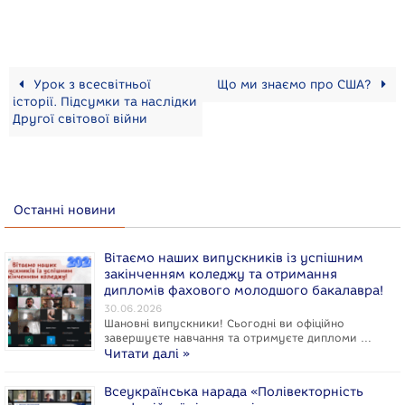
c
s
l
b
a
a
e
s
e
e
t
i
b
e
g
r
s
l
o
n
r
A
Урок з всесвітньої
Що ми знаємо про США?
o
g
a
p
історії. Підсумки та наслідки
Другої світової війни
k
e
m
p
r
Останні новини
Вітаємо наших випускників із успішним
закінченням коледжу та отримання
дипломів фахового молодшого бакалавра!
30.06.2026
Шановні випускники! Сьогодні ви офіційно
завершуєте навчання та отримуєте дипломи …
Читати далі »
Всеукраїнська нарада «Полівекторність