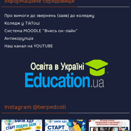
Інформаційне середовище
Про вимоги до звернень (заяв) до коледжу
Коледж у TikToці
Система MOODLE “Вчись он-лайн”
Антикорупція
Наш канал на YOUTUBE
Instagram @berpedcoll