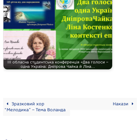
ІІІ обласна студентська конференція «Два голоси –
одна Україна: Дніпрова Чайка й Ліна…
Зразковий хор
Накази
“Мелодика” – Тема Воланда