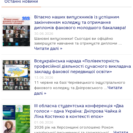
Останні новини
Вітаємо наших випускників із успішним
закінченням коледжу та отримання
дипломів фахового молодшого бакалавра!
30.06.2026
Шановні випускники! Сьогодні ви офіційно
завершуєте навчання та отримуєте дипломи …
Читати далі »
Всеукраїнська нарада «Полівекторність
професійної діяльності сучасного викладача
закладу фахової передвищої освіти»
13.06.2026
11 червня на базі Чернівецького індустріального
Читати
фахового коледжу та Дніпровського …
далі »
ІІІ обласна студентська конференція «Два
голоси – одна Україна: Дніпрова Чайка й
Ліна Костенко в контексті епох»
01.06.2026
2026 рік на Херсонщині оголошено Роком
Читати
укpaїнcької письменниці та громадської …