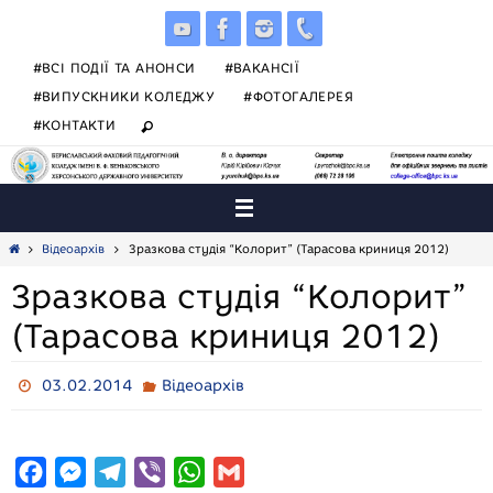
Skip
to
content
#ВСІ ПОДІЇ ТА АНОНСИ
#ВАКАНСІЇ
#ВИПУСКНИКИ КОЛЕДЖУ
#ФОТОГАЛЕРЕЯ
#КОНТАКТИ
Home
Відеоархів
Зразкова студія “Колорит” (Тарасова криниця 2012)
Зразкова студія “Колорит”
(Тарасова криниця 2012)
03.02.2014
Відеоархів
F
M
T
V
W
G