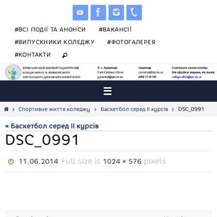
Skip
to
content
#ВСІ ПОДІЇ ТА АНОНСИ
#ВАКАНСІЇ
#ВИПУСКНИКИ КОЛЕДЖУ
#ФОТОГАЛЕРЕЯ
#КОНТАКТИ
Home
Спортивне життя коледжу
Баскетбол серед ІІ курсів
DSC_0991
« Баскетбол серед ІІ курсів
DSC_0991
Full size is
pixels
11.06.2014
1024 × 576