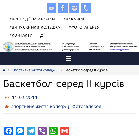
Skip
to
content
#ВСІ ПОДІЇ ТА АНОНСИ
#ВАКАНСІЇ
#ВИПУСКНИКИ КОЛЕДЖУ
#ФОТОГАЛЕРЕЯ
#КОНТАКТИ
Home
Спортивне життя коледжу
Баскетбол серед ІІ курсів
Баскетбол серед ІІ курсів
11.03.2014
,
Спортивне життя коледжу
Фотогалерея
F
M
T
V
W
G