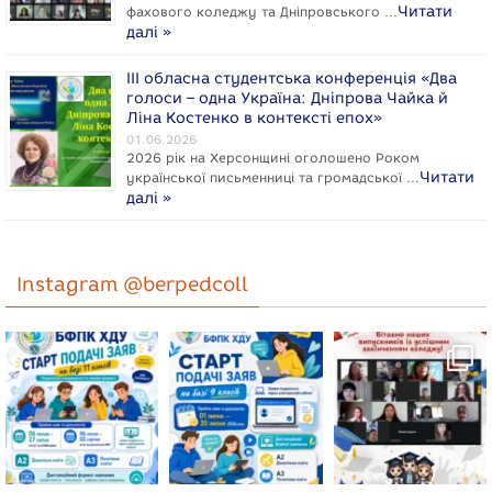
Читати
фахового коледжу та Дніпровського …
далі »
ІІІ обласна студентська конференція «Два
голоси – одна Україна: Дніпрова Чайка й
Ліна Костенко в контексті епох»
01.06.2026
2026 рік на Херсонщині оголошено Роком
Читати
укpaїнcької письменниці та громадської …
далі »
Instagram @berpedcoll