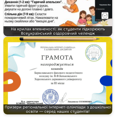
На крилах впевненості: як студенти підкорюють
Всеукраїнський оздоровчий челендж
Призери регіональної Інтернет-олімпіади з дошкільної
освіти — серед наших студентів!