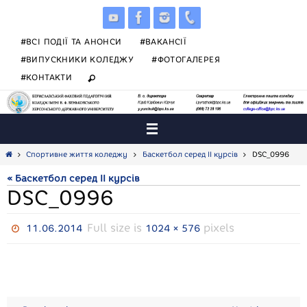
Skip
to
content
#ВСІ ПОДІЇ ТА АНОНСИ
#ВАКАНСІЇ
#ВИПУСКНИКИ КОЛЕДЖУ
#ФОТОГАЛЕРЕЯ
#КОНТАКТИ
Home
Спортивне життя коледжу
Баскетбол серед ІІ курсів
DSC_0996
« Баскетбол серед ІІ курсів
DSC_0996
Full size is
pixels
11.06.2014
1024 × 576