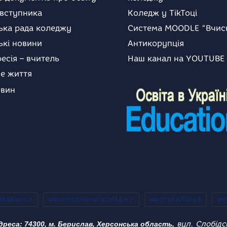
 вступника
Коледж у TikToці
ька рада коледжу
Система MOODLE “Вчис
ькі новини
Антикорупція
есія – вчитель
Наш канал на YOUTUBE
е життя
овин
#ВАКАНСІЇ
#ВИПУСКНИКИ КОЛЕДЖУ
#ФОТОГАЛЕРЕЯ
#К
вул. Слобідс
дреса: 74300, м. Берислав, Херсонська область,