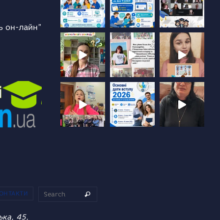
ь он-лайн”
Search for:
ОНТАКТИ
Search
ька, 45,