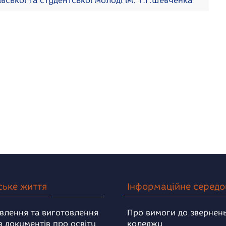
івської та студентської молоді ім. Т.Г.Шевченка
ське життя
Інформаційне серед
влення та виготовлення
Про вимоги до звернень
в документів про освіту
коледжу