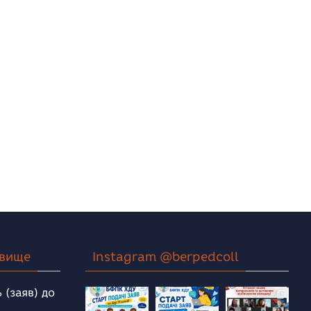
овище
Instagram @berpedcoll
 (заяв) до