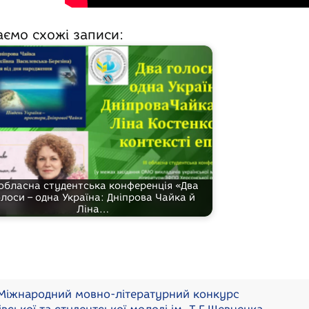
аємо схожі записи:
І обласна студентська конференція «Два
олоси – одна Україна: Дніпрова Чайка й
Ліна…
іжнародний мовно-літературний конкурс