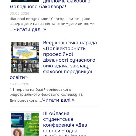
дипломів фахового
c
молодшого бакалавра!
e
30.06.2026
Шановні випускники! Сьогодні ви офіційно
завершуєте навчання та отримуєте дипломи
Читати далі »
…
Всеукраїнська нарада
k
«Полівекторність
професійної
діяльності сучасного
викладача закладу
фахової передвищої
освіти»
13.06.2026
11 червня на базі Чернівецького
індустріального фахового коледжу та
Читати далі »
Дніпровського …
ІІІ обласна
студентська
конференція «Два
голоси – одна