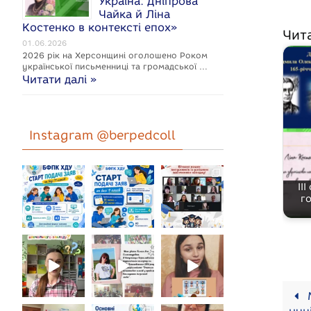
Україна: Дніпрова
Чайка й Ліна
Костенко в контексті епох»
Чит
01.06.2026
2026 рік на Херсонщині оголошено Роком
укpaїнcької письменниці та громадської …
Читати далі »
Instagram @berpedcoll
ІІ
г
М