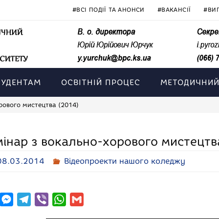
#ВСІ ПОДІЇ ТА АНОНСИ
#ВАКАНСІЇ
#ВИ
ТУДЕНТАМ
ОСВІТНІЙ ПРОЦЕС
МЕТОДИЧНИЙ
рового мистецтва (2014)
інар з вокально-хорового мистецтв
08.03.2014
Відеопроекти нашого коледжу
M
T
V
W
G
e
e
i
h
m