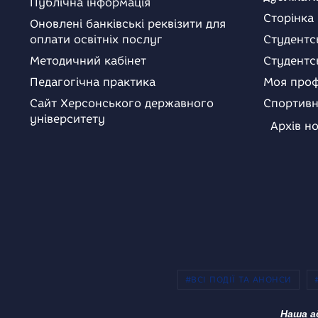
Публічна інформація
Сторінка
Оновлені банківські реквізити для
оплати освітніх послуг
Студентс
Методичний кабінет
Студентс
Педагогічна практика
Моя проф
Сайт Херсонського державного
Спортивн
університету
Архів н
#ВСІ ПОДІЇ ТА АНОНСИ
Наша а