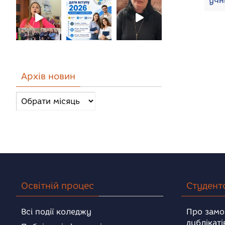
учн
Архів новин
Архів
новин
Освітній процес
Студент
Всі події коледжу
Про замо
дублікаті