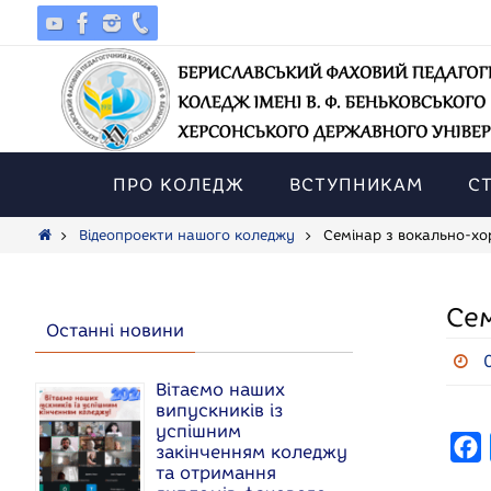
Skip
to
content
Skip
to
ПРО КОЛЕДЖ
ВСТУПНИКАМ
С
content
Home
Відеопроекти нашого коледжу
Семінар з вокально-хо
Сем
Останні новини
Вітаємо наших
випускників із
успішним
F
закінченням коледжу
та отримання
a