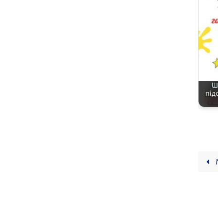
Ш
під
М