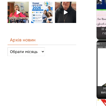
ІІ
г
Архів новин
Архів
новин
Н
ви