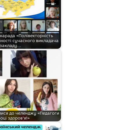
 нарада «Полівекторність
ьності сучасного викладача
закладу…
ися до челенджу «Педагоги
оці здоров'я!»