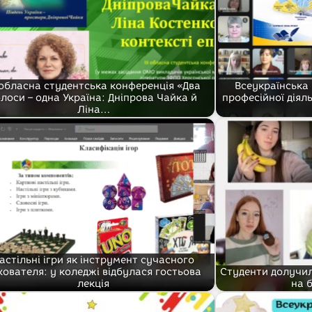
І обласна студентська конференція «Два
Всеукраїнська
олоси – одна Україна: Дніпрова Чайка й
професійної діял
Ліна…
астільні ігри як інструмент сучасного
хователя: у коледжі відбулася гостьова
Студенти долучил
лекція
на б