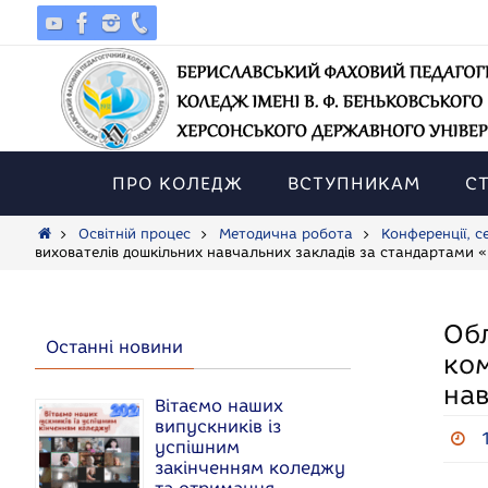
Skip
to
content
Skip
to
ПРО КОЛЕДЖ
ВСТУПНИКАМ
С
content
Home
Освітній процес
Методична робота
Конференції, с
вихователів дошкільних навчальних закладів за стандартами 
Об
Останні новини
ком
нав
Вітаємо наших
випускників із
успішним
закінченням коледжу