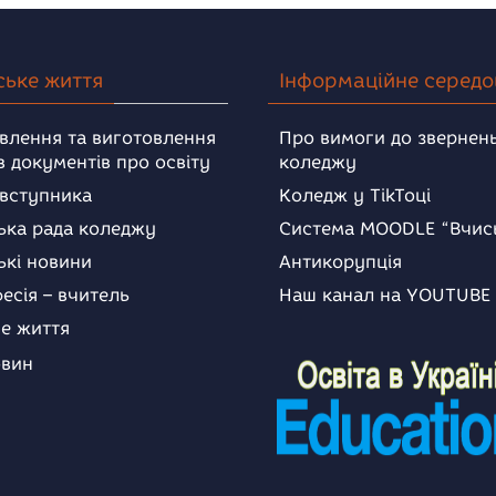
ське життя
Інформаційне серед
влення та виготовлення
Про вимоги до звернень
в документів про освіту
коледжу
 вступника
Коледж у TikToці
ька рада коледжу
Система MOODLE “Вчис
ькі новини
Антикорупція
есія – вчитель
Наш канал на YOUTUBE
е життя
овин