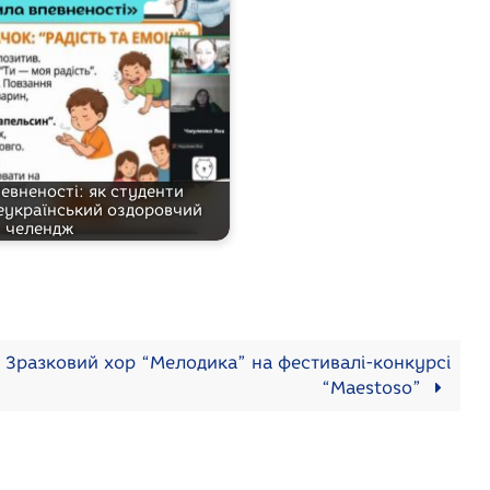
евненості: як студенти
еукраїнський оздоровчий
челендж
Зразковий хор “Мелодика” на фестивалі-конкурсі
“Maestoso”