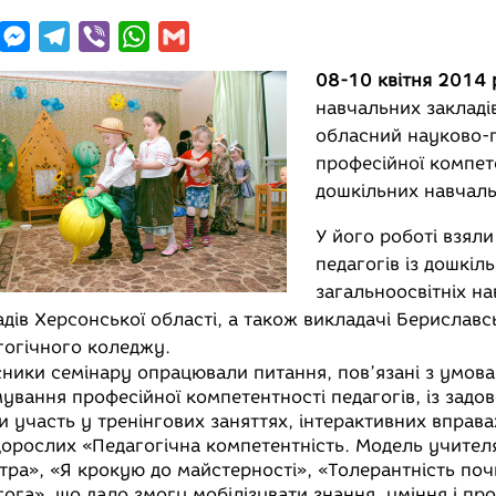
M
T
V
W
G
e
e
i
h
m
08-10 квітня 2014 
s
l
b
a
a
навчальних закладі
s
e
e
t
i
обласний науково-
b
e
g
r
s
l
професійної компете
o
n
r
A
дошкільних навчаль
o
g
a
p
У його роботі взяли
e
m
p
педагогів із дошкіль
r
загальноосвітніх
на
адів Херсонської області, а також викладачі Бериславс
гогічного коледжу.
ники семінару опрацювали питання, пов’язані з умов
ування професійної компетентності педагогів, із задо
и участь у тренінгових заняттях, інтерактивних вправах
дорослих «Педагогічна компетентність. Модель учител
тра», «Я крокую до майстерності», «Толерантність поч
гога», що дало змогу мобілізувати знання, уміння і пр