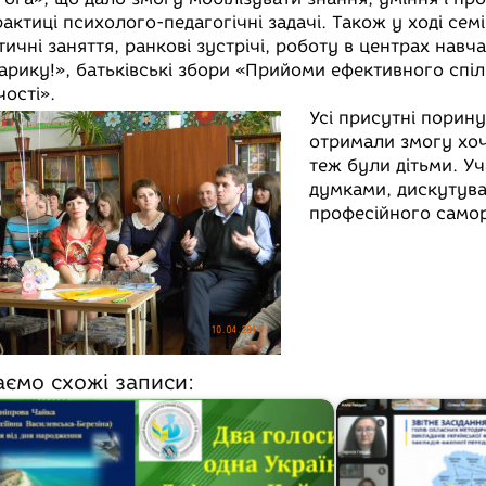
рактиці психолого-педагогічні задачі. Також у ході се
тичні заняття, ранкові зустрічі, роботу в центрах навч
арику!», батьківські збори «Прийоми ефективного спілк
чості».
Усі присутні порину
отримали змогу хоч
теж були дітьми. У
думками, дискутува
професійного само
аємо схожі записи: