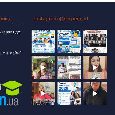
овище
Instagram @berpedcoll
 (заяв) до
ь он-лайн”