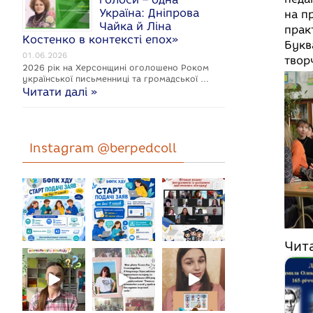
Україна: Дніпрова
на п
Чайка й Ліна
прак
Костенко в контексті епох»
Букв
01.06.2026
твор
2026 рік на Херсонщині оголошено Роком
укpaїнcької письменниці та громадської …
Читати далі »
Instagram @berpedcoll
Чит