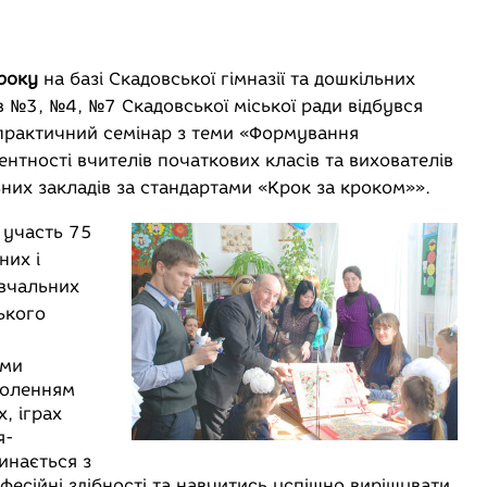
року
на базі Скадовської гімназії та дошкільних
в №3, №4, №7 Скадовської міської ради відбувся
практичний семінар з теми «Формування
нтності вчителів початкових класів та вихователів
них закладів за стандартами «Крок за кроком»».
 участь 75
них і
вчальних
ького
ами
воленням
, іграх
я-
инається з
офесійні здібності та навчитись успішно вирішувати