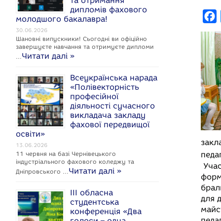
та отримання
дипломів фахового
F
молодшого бакалавра!
a
30.06.2026
Шановні випускники! Сьогодні ви офіційно
c
завершуєте навчання та отримуєте дипломи
Читати далі »
…
e
Всеукраїнська нарада
«Полівекторність
професійної
діяльності сучасного
k
викладача закладу
фахової передвищої
освіти»
закл
13.06.2026
11 червня на базі Чернівецького
педа
індустріального фахового коледжу та
Учас
Читати далі »
Дніпровського …
форм
брал
ІІІ обласна
для 
студентська
майс
конференція «Два
педа
голоси – одна