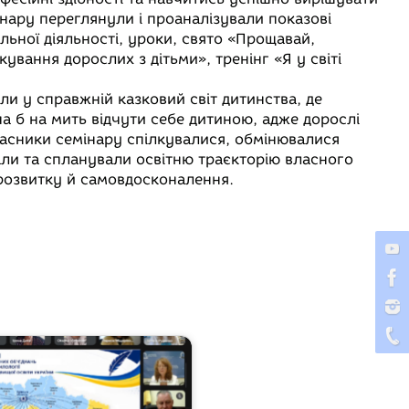
мінару переглянули і проаналізували показові
альної діяльності, уроки, свято «Прощавай,
ування дорослих з дітьми», тренінг «Я у світі
ли у справжній казковий світ дитинства, де
а б на мить відчути себе дитиною, адже дорослі
часники семінару спілкувалися, обмінювалися
ли та спланували освітню траєкторію власного
розвитку й самовдосконалення.