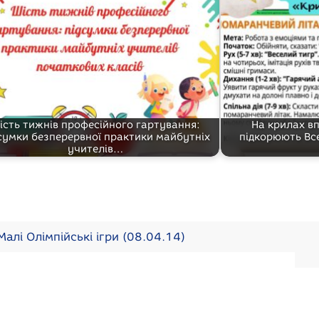
ість тижнів професійного гартування:
На крилах вп
сумки безперервної практики майбутніх
підкорюють Вс
учителів…
алі Олімпійські ігри (08.04.14)