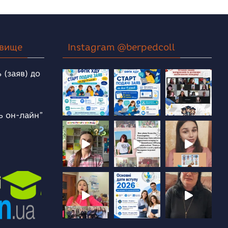
овище
Instagram @berpedcoll
 (заяв) до
ь он-лайн”