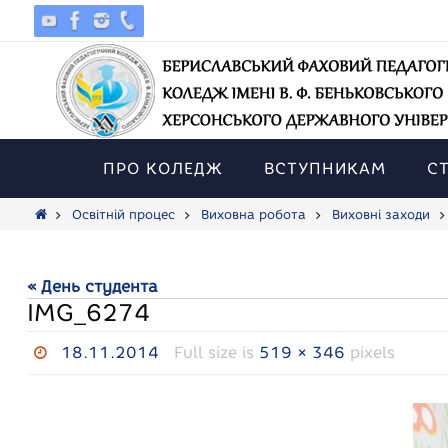
Skip
to
content
Skip
to
ПРО КОЛЕДЖ
ВСТУПНИКАМ
С
content
Home
Освітній процес
Виховна робота
Виховні заходи
« День студента
IMG_6274
18.11.2014
Full size is
519 × 346
pixels