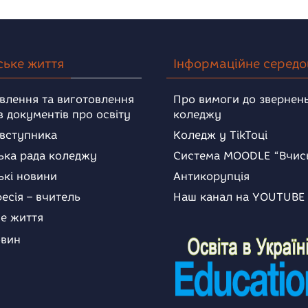
ське життя
Інформаційне серед
влення та виготовлення
Про вимоги до звернень
в документів про освіту
коледжу
 вступника
Коледж у TikToці
ька рада коледжу
Система MOODLE “Вчис
ькі новини
Антикорупція
есія – вчитель
Наш канал на YOUTUBE
е життя
овин