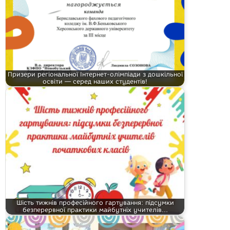
Призери регіональної Інтернет-олімпіади з дошкільної
освіти — серед наших студентів!
Шість тижнів професійного гартування: підсумки
безперервної практики майбутніх учителів…