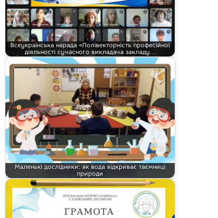
Всеукраїнська нарада «Полівекторність професійної
діяльності сучасного викладача закладу…
Маленькі дослідники: як вода відкриває таємниці
природи