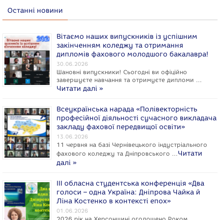
Останні новини
Вітаємо наших випускників із успішним
закінченням коледжу та отримання
дипломів фахового молодшого бакалавра!
30.06.2026
Шановні випускники! Сьогодні ви офіційно
завершуєте навчання та отримуєте дипломи …
Читати далі »
Всеукраїнська нарада «Полівекторність
професійної діяльності сучасного викладача
закладу фахової передвищої освіти»
13.06.2026
11 червня на базі Чернівецького індустріального
Читати
фахового коледжу та Дніпровського …
далі »
ІІІ обласна студентська конференція «Два
голоси – одна Україна: Дніпрова Чайка й
Ліна Костенко в контексті епох»
01.06.2026
2026 рік на Херсонщині оголошено Роком