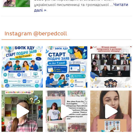
Читати
укpaїнcької письменниці та громадської …
далі »
Instagram @berpedcoll