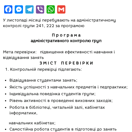
F
M
T
V
W
G
a
e
e
i
h
m
У листопаді місяці перебувають на адміністратичному
c
s
l
b
a
a
контролі групи 241, 222 за програмою
e
s
e
e
t
i
П р о г р а м а
адміністративного контролю груп
b
e
g
r
s
l
o
n
r
A
Мета перевірки: підвищення ефективності навчання і
відвідування занять
o
g
a
p
З М І С Т П Е Р Е В І Р К И
k
e
m
p
Контрольній перевірці підлягають:
r
Відвідування студентами занять;
Якість успішності з навчальних предметів і педпрактики;
Індивідуальна поведінка студентів групи;
Рівень активності в проведенні виховних заходів;
Робота в бібліотеці, читальній залі, кабінетах
інформатики,
навчальних кабінетах;
Самостійна робота студентів в підготовці до занять