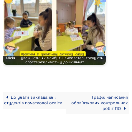
Місія — уважність: як майбутні вихователі тренують
спостережливість у дошкільнят
До уваги викладачів і
Графік написання
студентів початкової освіти!
обов’язкових контрольних
робіт ПО