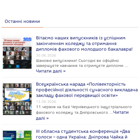
Останні новини
Вітаємо наших випускників із успішним
закінченням коледжу та отримання
дипломів фахового молодшого бакалавра!
30.06.2026
Шановні випускники! Сьогодні ви офіційно
завершуєте навчання та отримуєте дипломи …
Читати далі »
Всеукраїнська нарада «Полівекторність
професійної діяльності сучасного викладача
закладу фахової передвищої освіти»
13.06.2026
11 червня на базі Чернівецького індустріального
Читати
фахового коледжу та Дніпровського …
далі »
ІІІ обласна студентська конференція «Два
голоси – одна Україна: Дніпрова Чайка й