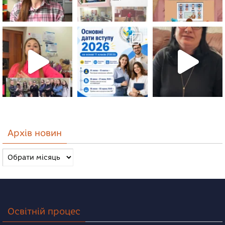
Архів новин
Архів
новин
Освітній процес