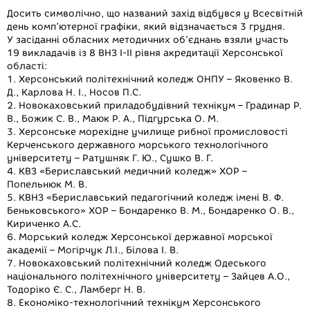
r
Досить символічно, що названий захід відбувся у Всесвітній
день комп’ютерної графіки, який відзначається 3 грудня.
У засіданні обласних методичних об’єднань взяли участь
19 викладачів із 8 ВНЗ І-ІІ рівня акредитації Херсонської
області:
1. Херсонський політехнічний коледж ОНПУ – Яковенко В.
Д., Карлова Н. І., Носов П.С.
2. Новокаховський приладобудівний технікум – Градинар Р.
В., Божик С. В., Маюк Р. А., Підгурська О. М.
3. Херсонське морехідне училище рибної промисловості
Керченського державного морського технологічного
університету – Ратушняк Г. Ю., Сушко В. Г.
4. КВЗ «Бериславський медичний коледж» ХОР –
Попельнюк М. В.
5. КВНЗ «Бериславський педагогічний коледж імені В. Ф.
Беньковського» ХОР – Бондаренко В. М., Бондаренко О. В.,
Кириченко А.С.
6. Морський коледж Херсонської державної морської
академії – Могірчук Л.І., Білова І. В.
7. Новокаховський політехнічний коледж Одеського
національного політехнічного університету – Зайцев А.О.,
Тодоріко Є. С., Ламберг Н. В.
8. Економіко-технологічний технікум Херсонського