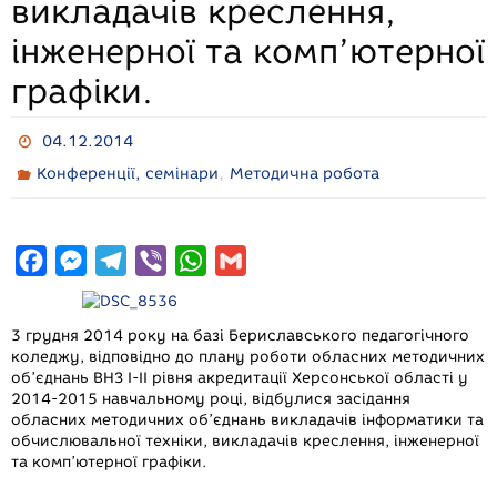
викладачів креслення,
інженерної та комп’ютерної
графіки.
04.12.2014
,
Конференції, семінари
Методична робота
F
M
T
V
W
G
a
e
e
i
h
m
c
s
l
b
a
a
3 грудня 2014 року на базі Бериславського педагогічного
e
s
e
e
t
i
коледжу, відповідно до плану роботи обласних методичних
об’єднань ВНЗ І-ІІ рівня акредитації Херсонської області у
b
e
g
r
s
l
2014-2015 навчальному році, відбулися засідання
o
n
r
A
обласних методичних об’єднань викладачів інформатики та
обчислювальної техніки, викладачів креслення, інженерної
o
g
a
p
та комп’ютерної графіки.
k
e
m
p