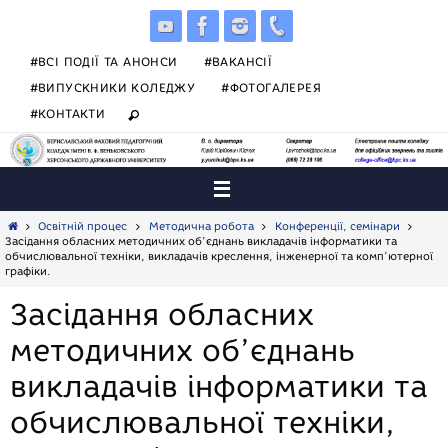
Skip
to
content
#ВСІ ПОДІЇ ТА АНОНСИ
#ВАКАНСІЇ
#ВИПУСКНИКИ КОЛЕДЖУ
#ФОТОГАЛЕРЕЯ
#КОНТАКТИ
Home
Освітній процес
Методична робота
Конференції, семінари
Засідання обласних методичних об’єднань викладачів інформатики та
обчислювальної техніки, викладачів креслення, інженерної та комп’ютерної
графіки.
Засідання обласних
методичних об’єднань
викладачів інформатики та
обчислювальної техніки,