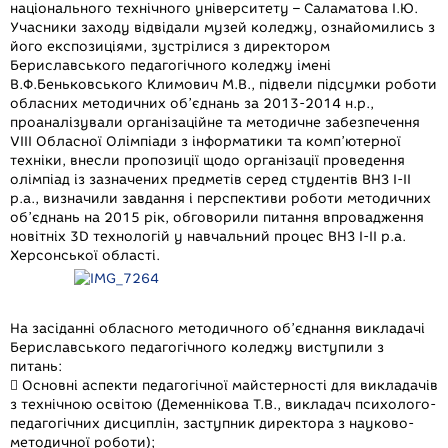
національного технічного університету – Саламатова І.Ю.
Учасники заходу відвідали музей коледжу, ознайомились з
його експозиціями, зустрілися з директором
Бериславського педагогічного коледжу імені
В.Ф.Беньковського Климович М.В., підвели підсумки роботи
обласних методичних об’єднань за 2013-2014 н.р.,
проаналізували організаційне та методичне забезпечення
VІІІ Обласної Олімпіади з інформатики та комп’ютерної
техніки, внесли пропозиції щодо організації проведення
олімпіад із зазначених предметів серед студентів ВНЗ I-II
р.а., визначили завдання і перспективи роботи методичних
об’єднань на 2015 рік, обговорили питання впровадження
новітніх 3D технологій у навчальний процес ВНЗ І-ІІ р.а.
Херсонської області.
На засіданні обласного методичного об’єднання викладачі
Бериславського педагогічного коледжу виступили з
питань:
 Основні аспекти педагогічної майстерності для викладачів
з технічною освітою (Деменнікова Т.В., викладач психолого-
педагогічних дисциплін, заступник директора з науково-
методичної роботи);