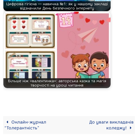
Цифрова гігієна — навичка №1: як у нашому закладі
відзначили День безпечного інтернету
Більше ніж «валентинка»: авторська казка та магія
творчості на уроці читання
Онлайн-журнал
До уваги викладачів
“Толерантність”
коледжу!