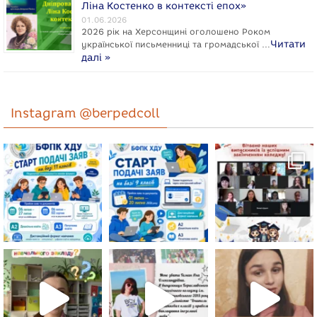
Ліна Костенко в контексті епох»
01.06.2026
2026 рік на Херсонщині оголошено Роком
Читати
укpaїнcької письменниці та громадської …
далі »
Instagram @berpedcoll