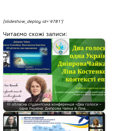
[slideshow_deploy id=’4781′]
Читаємо схожі записи:
ІІІ обласна студентська конференція «Два голоси –
одна Україна: Дніпрова Чайка й Ліна…