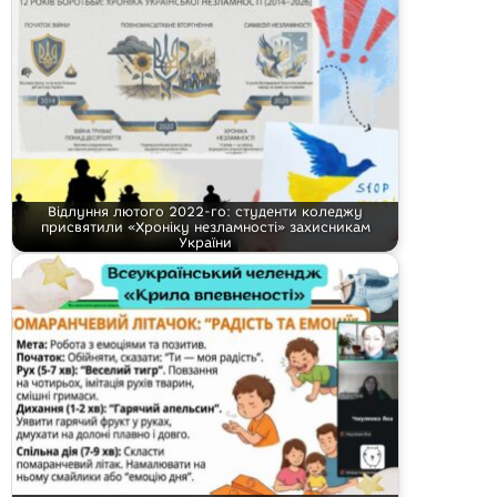
Відлуння лютого 2022-го: студенти коледжу
присвятили «Хроніку незламності» захисникам
України