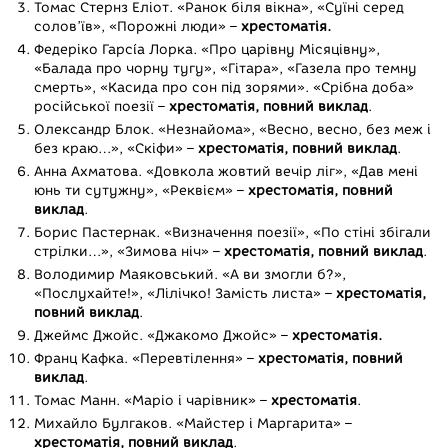
Томас Стернз Еліот. «Ранок біля вікна», «Суїні серед
солов’їв», «Порожні люди» –
хрестоматія.
Федерiко Гарсíа Лорка. «Про царівну Місяцівну»,
«Балада про чорну тугу», «Гітара», «Газела про темну
смерть», «Касида про сон під зорями». «Срібна доба»
російської поезії –
хрестоматія, повний виклад
.
Олександр Блок. «Незнайома», «Весно, весно, без меж і
без краю…», «Скіфи» –
хрестоматія, повний виклад
.
Анна Ахматова. «Довкола жовтий вечір ліг», «Дав мені
юнь ти сутужну», «Реквієм» –
хрестоматія, повний
виклад
.
Борис Пастернак. «Визначення поезії», «По стіні збігали
стрілки…», «Зимова ніч» –
хрестоматія, повний виклад
.
Володимир Маяковський. «А ви змогли б?»,
«Послухайте!», «Лілічко! Замість листа» –
хрестоматія,
повний виклад
.
Джеймс Джойс. «Джакомо Джойс» –
хрестоматія.
Франц Кафка. «Перевтілення» –
хрестоматія, повний
виклад
.
Томас Манн. «Маріо і чарівник» –
хрестоматія
.
Михайло Булгаков. «Майстер і Маргарита» –
хрестоматія, повний виклад
.