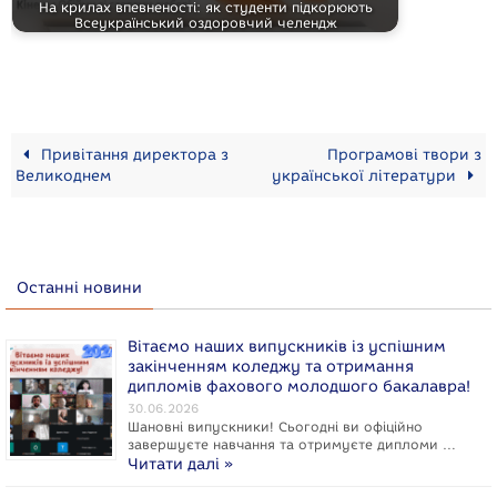
На крилах впевненості: як студенти підкорюють
Всеукраїнський оздоровчий челендж
Привітання директора з
Програмові твори з
Великоднем
української літератури
Останні новини
Вітаємо наших випускників із успішним
закінченням коледжу та отримання
дипломів фахового молодшого бакалавра!
30.06.2026
Шановні випускники! Сьогодні ви офіційно
завершуєте навчання та отримуєте дипломи …
Читати далі »