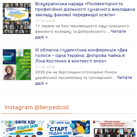
Всеукраїнська нарада «Полівекторність
професійної діяльності сучасного викладача
закладу фахової передвищої освіти»
13.06.2026
11 червня на базі Чернівецького індустріального
Читати
фахового коледжу та Дніпровського …
далі »
ІІІ обласна студентська конференція «Два
голоси – одна Україна: Дніпрова Чайка й
Ліна Костенко в контексті епох»
01.06.2026
2026 рік на Херсонщині оголошено Роком
Читати
укpaїнcької письменниці та громадської …
далі »
Instagram @berpedcoll