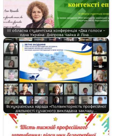
ІІІ обласна студентська конференція «Два голоси –
одна Україна: Дніпрова Чайка й Ліна…
Всеукраїнська нарада «Полівекторність професійної
діяльності сучасного викладача закладу…