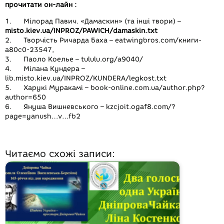
прочитати он-лайн :
1.
Мілорад Павич. «Дамаскин» (та інші твори) –
misto.kiev.ua/INPROZ/PAWICH/damaskin.txt
2. Творчість Ричарда Баха – eatwingbros.com/книги-
a80c0-23547,
3. Паоло Коелье – tululu.org/a9040/
4. Мілана Кундера –
lib.misto.kiev.ua/INPROZ/KUNDERA/legkost.txt
5. Харукі Муракамі – book-online.com.ua/author.php?
author=650
6. Януша Вишневського – kzcjoit.ogaf8.com/?
page=yanush…v…fb2
Читаємо схожі записи: