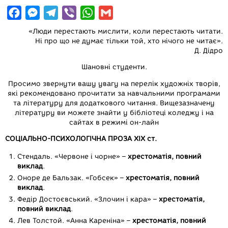
F
M
T
V
W
G
a
e
e
i
h
m
«Люди перестають мислити, коли перестають читати.
c
s
l
b
a
a
Ні про що не думає тільки той, хто нічого не читає».
Д. Дідро
e
s
e
e
t
i
Шановні студенти.
b
e
g
r
s
l
o
n
r
A
Просимо звернути вашу увагу на перелік художніх творів,
які рекомендовано прочитати за навчальними програмами
o
g
a
p
та літературу для додаткового читання. Вищезазначену
k
e
m
p
літературу ви можете знайти у бібліотеці коледжу і на
сайтах в режимі он-лайн
r
СОЦІАЛЬНО-ПСИХОЛОГІЧНА ПРОЗА ХІХ ст.
Стендаль. «Червоне і чорне» –
хрестоматія, повний
виклад
.
Оноре де Бальзак. «Гобсек» –
хрестоматія, повний
виклад
.
Федір Достоєвський. «Злочин і кара» –
хрестоматія,
повний виклад
.
Лев Толстой. «Анна Кареніна» –
хрестоматія, повний