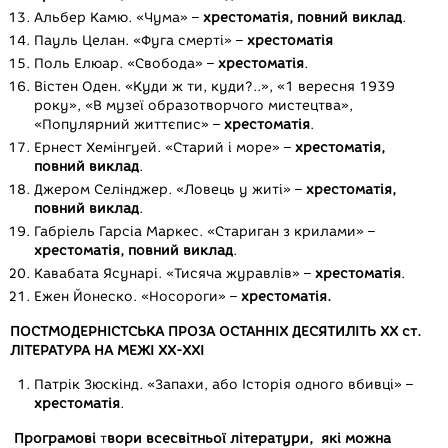
Альбер Камю. «Чума» –
хрестоматія, повний виклад
.
Пауль Целан. «Фуга смерті» –
хрестоматія
Поль Елюар. «Свобода» –
хрестоматія
.
Вістен Оден. «Куди ж ти, куди?..», «1 вересня 1939
року», «В музеї образотворчого мистецтва»,
«Популярний життєпис» –
хрестоматія
.
Ернест Хемінгуей. «Старий і море» –
хрестоматія,
повний виклад
.
Джером Селінджер. «Ловець у житі» –
хрестоматія,
повний виклад
.
Габріель Гарсіа Маркес. «Стариган з крилами» –
хрестоматія, повний виклад
.
Кавабата Ясунарі. «Тисяча журавлів» –
хрестоматія
.
Ежен Йонеско. «Носороги» –
хрестоматія.
ПОСТМОДЕРНІСТСЬКА ПРОЗА ОСТАННІХ ДЕСЯТИЛІТЬ ХХ ст.
ЛІТЕРАТУРА НА МЕЖІ ХХ-ХХІ
Патрік Зюскінд. «Запахи, або Історія одного вбивці» –
хрестоматія
.
Програмові
т
вори всесвітньої літератури, які можна