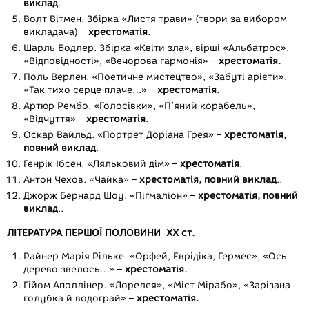
виклад
.
Волт Вітмен. Збірка «Листя трави» (твори за вибором
викладача) –
хрестоматія
.
Шарль Бодлер. Збірка «Квіти зла», вірші «Альбатрос»,
«Відповідності», «Вечорова гармонія» –
хрестоматія.
Поль Верлен. «Поетичне мистецтво», «Забуті арієти»,
«Так тихо серце плаче…» –
хрестоматія
.
Артюр Рембо. «Голосівки», «П’яний корабель»,
«Відчуття» –
хрестоматія
.
Оскар Вайльд. «Портрет Доріана Грея» –
хрестоматія,
повний виклад
.
Генрік Ібсен. «Ляльковий дім» –
хрестоматія
.
Антон Чехов. «Чайка» –
хрестоматія, повний виклад
..
Джорж Бернард Шоу. «Пігмаліон» –
хрестоматія, повний
виклад
..
ЛІТЕРАТУРА ПЕРШОЇ ПОЛОВИНИ XX ст.
Райнер Марія Рільке. «Орфей, Еврідіка, Гермес», «Ось
дерево звелось…» –
хрестоматія.
Гійом Аполлінер. «Лорелея», «Міст Мірабо», «Зарізана
голубка й водограй» –
хрестоматія.