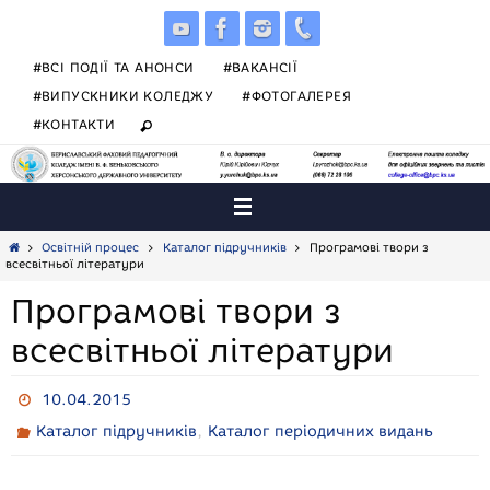
Skip
to
content
#ВСІ ПОДІЇ ТА АНОНСИ
#ВАКАНСІЇ
#ВИПУСКНИКИ КОЛЕДЖУ
#ФОТОГАЛЕРЕЯ
#КОНТАКТИ
Home
Освітній процес
Каталог підручників
Програмові твори з
всесвітньої літератури
Програмові твори з
всесвітньої літератури
10.04.2015
,
Каталог підручників
Каталог періодичних видань