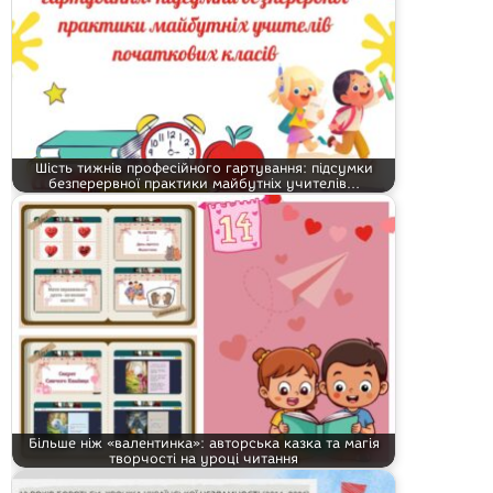
Шість тижнів професійного гартування: підсумки
безперервної практики майбутніх учителів…
Більше ніж «валентинка»: авторська казка та магія
творчості на уроці читання