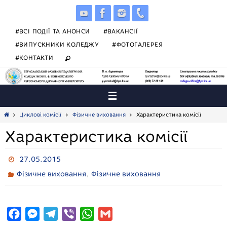
Skip
to
content
#ВСІ ПОДІЇ ТА АНОНСИ
#ВАКАНСІЇ
#ВИПУСКНИКИ КОЛЕДЖУ
#ФОТОГАЛЕРЕЯ
#КОНТАКТИ
Home
Циклові комісії
Фізичне виховання
Характеристика комісії
Характеристика комісії
27.05.2015
,
Фізичне виховання
Фізичне виховання
F
M
T
V
W
G