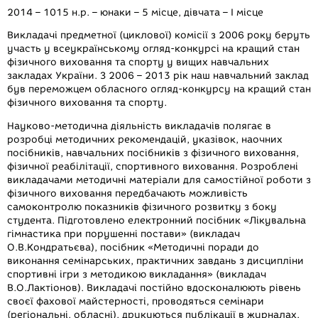
2014 – 1015 н.р. – юнаки – 5 місце, дівчата – І місце
Викладачі предметної (циклової) комісії з 2006 року беруть
участь у всеукраїнському огляд-конкурсі на кращий стан
фізичного виховання та спорту у вищих навчальних
закладах України. З 2006 – 2013 рік наш навчальний заклад
був переможцем обласного огляд-конкурсу на кращий стан
фізичного виховання та спорту.
Науково-методична діяльність викладачів полягає в
розробці методичних рекомендацій, указівок, наочних
посібників, навчальних посібників з фізичного виховання,
фізичної реабілітації, спортивного виховання. Розроблені
викладачами методичні матеріали для самостійної роботи з
фізичного виховання передбачають можливість
самоконтролю показників фізичного розвитку з боку
студента. Підготовлено електронний посібник «Лікувальна
гімнастика при порушенні постави» (викладач
О.В.Кондратьєва), посібник «Методичні поради до
виконання семінарських, практичних завдань з дисципліни
спортивні ігри з методикою викладання» (викладач
В.О.Лактіонов). Викладачі постійно вдосконалюють рівень
своєї фахової майстерності, проводяться семінари
(регіональні, обласні), друкуються публікації в журналах,