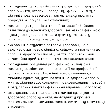
формування у студентів знань про здоров’я, здоровий
спосіб життя, безпечну поведінку, фізичну культуру,
фізичні вправи, взаємозв’язок організму людини з
природним і соціальним оточенням;
розвиток у студентів активної мотивації дбайливо
ставитися до власного здоров’я і займатися фізичною
культурою, удосконалювати фізичну, соціальну,
психічну і духовну складові здоров’я;
виховання в студентів потреби у здоров’ї, що є
важливою життєвою цінністю, свідомого прагнення до
ведення здорового способу життя; розвиток умінь
самостійно приймати рішення щодо власних вчинків;
формування розуміння ролі фізичної культури в
розвитку особистості і підготовки її до професійної
діяльності, мотиваційно-ціннісного ставлення до
фізичної культури, установлення на здоровий спосіб
життя, фізичне вдосконалення і самовиховання, потреби
в регулярних заняттях фізичними вправами і спортом;
формування системи знань з фізичної культури та
здорового способу життя, необхідних у процесі
життєдіяльності, навчання, роботі, сімейному фізичному
вихованні;