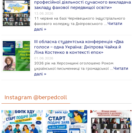
професійної діяльності сучасного викладача
закладу фахової передвищої освіти»
13.06.2026
11 червня на базі Чернівецького індустріального
Читати
фахового коледжу та Дніпровського …
далі »
ІІІ обласна студентська конференція «Два
голоси – одна Україна: Дніпрова Чайка й
Ліна Костенко в контексті епох»
01.06.2026
2026 рік на Херсонщині оголошено Роком
Читати
укpaїнcької письменниці та громадської …
далі »
Instagram @berpedcoll