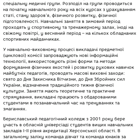
спеціальну медичні групи. Розподіл на групи проводиться
на початку навчального року на всіх курсах з урахуванням
статі, стану здоров’я, фізичного розвитку, фізичної
підготовленості. Навчальні заняття в зимовий період
проходять у спортивному та тренажерному залах, іноді на
свіжому повітрі, у весняний період – на кількох обладнаних
спортивних майданчиках.
У навчально-виховному процесі викладачі предметної
(циклової) комісії запроваджують нові інформаційні
технології, використовують різні форми та методи
формування фізичних якостей і розвитку рухових навичок
майбутніх педагогів, проводять масові виховні заходи:
свято до Дня Захисника Вітчизни, до Дня Збройних сил
України, відзначення традиційного тижня фізичної
культури. Заняття мають теоретичне та практичне
спрямування, викладачі працюють з обдарованими
студентами в позанавчальний час на тренуваннях та
змаганнях.
Бериславський педагогічний коледж з 2001 року бере
участь в обласній універсіаді студентів вищих навчальних
закладів І-ІІ рівня акредитації Херсонської області. В
загальному заліку команда дівчат та команда юнаків за