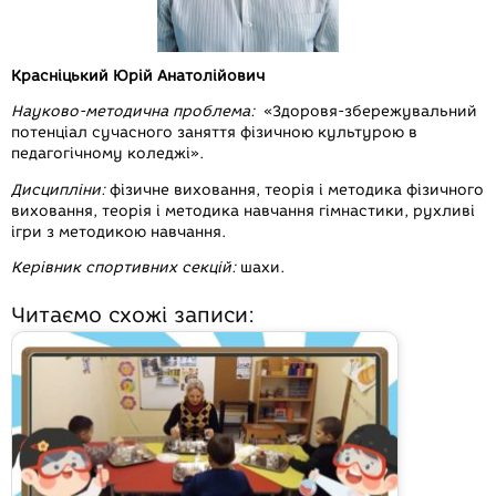
Красніцький Ю
рій
А
натолійович
Науково-методична проблема:
«Здоровя-збережувальний
потенціал сучасного заняття фізичною культурою в
педагогічному коледжі».
Дисципліни:
фізичне виховання, теорія і методика фізичного
виховання, теорія і методика навчання гімнастики, рухливі
ігри з методикою навчання.
Керівник спортивних секцій:
шахи.
Читаємо схожі записи: