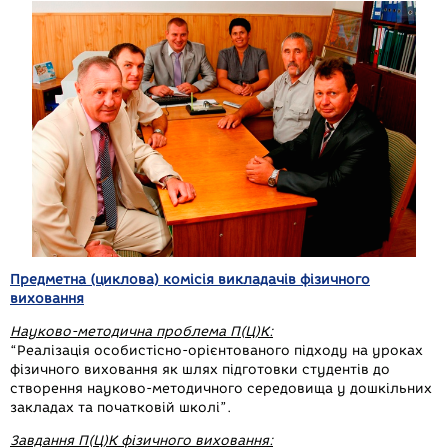
a
e
e
i
h
m
c
s
l
b
a
a
e
s
e
e
t
i
b
e
g
r
s
l
o
n
r
A
o
g
a
p
k
e
m
p
r
Предметна (циклова) комісія викладачів фізичного
виховання
Науково-методична проблема П(Ц)К:
“Реалізація особистісно-орієнтованого підходу на уроках
фізичного виховання як шлях підготовки студентів до
створення науково-методичного середовища у дошкільних
закладах та початковій школі”.
Завдання П(Ц)К фізичного виховання: