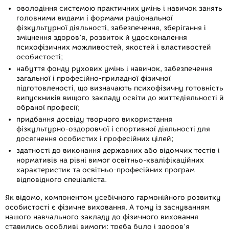
оволодіння системою практичних умінь і навичок занять
головними видами і формами раціональної
фізкультурної діяльності, забезпечення, зберігання і
зміцнення здоров’я, розвиток й удосконалення
психофізичних можливостей, якостей і властивостей
особистості;
набуття фонду рухових умінь і навичок, забезпечення
загальної і професійно-приладної фізичної
підготовленості, що визначають психофізичну готовність
випускників вищого закладу освіти до життєдіяльності й
обраної професії;
придбання досвіду творчого використання
фізкультурно-оздоровчої і спортивної діяльності для
досягнення особистих і професійних цілей;
здатності до виконання державних або відомчих тестів і
нормативів на рівні вимог освітньо-кваліфікаційних
характеристик та освітньо-професійних програм
відповідного спеціаліста.
Як відомо, компонентом усебічного гармонійного розвитку
особистості є фізичне виховання. А тому із заснуванням
нашого навчального закладу до фізичного виховання
ставились особливі вимоги: треба було і здоров’я