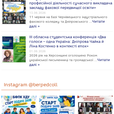
професійної діяльності сучасного викладача
закладу фахової передвищої освіти»
13.06.2026
11 червня на базі Чернівецького індустріального
Читати
фахового коледжу та Дніпровського …
далі »
ІІІ обласна студентська конференція «Два
голоси – одна Україна: Дніпрова Чайка й
Ліна Костенко в контексті епох»
01.06.2026
2026 рік на Херсонщині оголошено Роком
Читати
укpaїнcької письменниці та громадської …
далі »
Instagram @berpedcoll