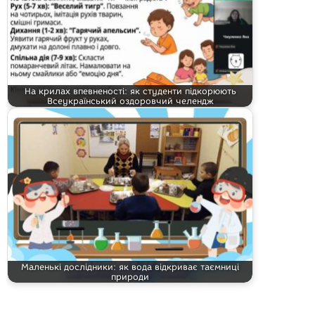
На крилах впевненості: як студенти підкорюють
Всеукраїнський оздоровчий челендж
Маленькі дослідники: як вода відкриває таємниці
природи