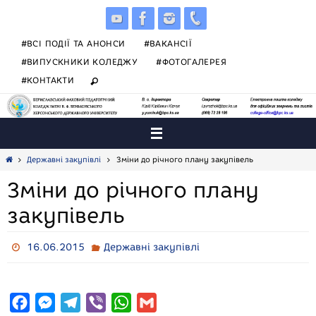
Skip
to
content
#ВСІ ПОДІЇ ТА АНОНСИ
#ВАКАНСІЇ
#ВИПУСКНИКИ КОЛЕДЖУ
#ФОТОГАЛЕРЕЯ
#КОНТАКТИ
Home
Державні закупівлі
Зміни до річного плану закупівель
Зміни до річного плану
закупівель
16.06.2015
Державні закупівлі
F
M
T
V
W
G