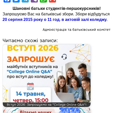
a
e
e
i
h
m
Шановні батьки студентів-першокурсників!
c
s
l
b
a
a
Запрошуємо Вас на батьківські збори. Збори відбудуться
20 серпня 2015 року о 11 год. в актовій залі коледжу.
e
s
e
e
t
i
b
e
g
r
s
l
Адміністрація та батьківський комітет
o
n
r
A
Читаємо схожі записи:
o
g
a
p
k
e
m
p
r
Вступ 2026: Запрошуємо на "College Online Q&A"!