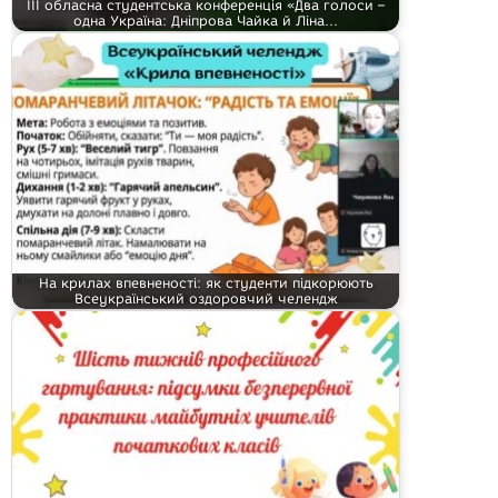
ІІІ обласна студентська конференція «Два голоси –
одна Україна: Дніпрова Чайка й Ліна…
На крилах впевненості: як студенти підкорюють
Всеукраїнський оздоровчий челендж