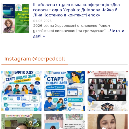
ІІІ обласна студентська конференція «Два
голоси – одна Україна: Дніпрова Чайка й
Ліна Костенко в контексті епох»
01.06.2026
2026 рік на Херсонщині оголошено Роком
Читати
укpaїнcької письменниці та громадської …
далі »
Instagram @berpedcoll