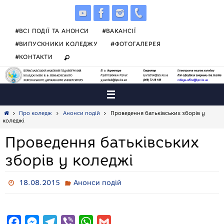
Skip
to
content
#ВСІ ПОДІЇ ТА АНОНСИ
#ВАКАНСІЇ
#ВИПУСКНИКИ КОЛЕДЖУ
#ФОТОГАЛЕРЕЯ
#КОНТАКТИ
Home
Про коледж
Анонси подій
Проведення батьківських зборів у
коледжі
Проведення батьківських
зборів у коледжі
18.08.2015
Анонси подій
F
M
T
V
W
G