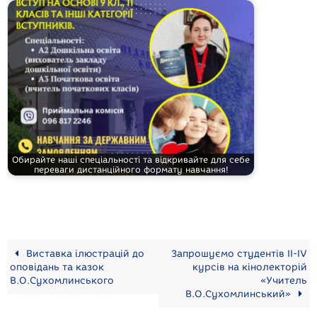
Обирайте наші спеціальності та відкривайте для себе
переваги дистанційного формату навчання!
Виставка ілюстрацій до
Запрошуємо студентів II-IV
оповідань та казок
курсів на кінолекторій
В.О.Сухомлинського
«Учитель
В.О.Сухомлинський»