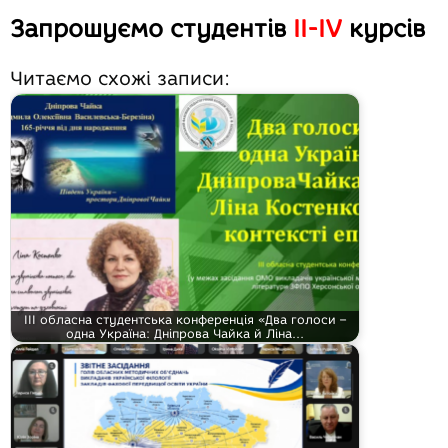
Запрошуємо студентів
II-
IV
курсів
Читаємо схожі записи:
ІІІ обласна студентська конференція «Два голоси –
одна Україна: Дніпрова Чайка й Ліна…