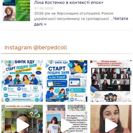
Ліна Костенко в контексті епох»
01.06.2026
2026 рік на Херсонщині оголошено Роком
Читати
укpaїнcької письменниці та громадської …
далі »
Instagram @berpedcoll