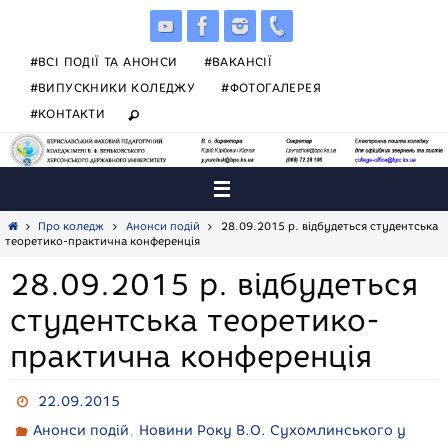
Skip
to
content
#ВСІ ПОДІЇ ТА АНОНСИ
#ВАКАНСІЇ
#ВИПУСКНИКИ КОЛЕДЖУ
#ФОТОГАЛЕРЕЯ
#КОНТАКТИ
Home
Про коледж
Анонси подій
28.09.2015 р. відбудеться студентська
теоретико-практична конференція
28.09.2015 р. відбудеться
студентська теоретико-
практична конференція
22.09.2015
,
Анонси подій
Новини Року В.О. Сухомлинського у