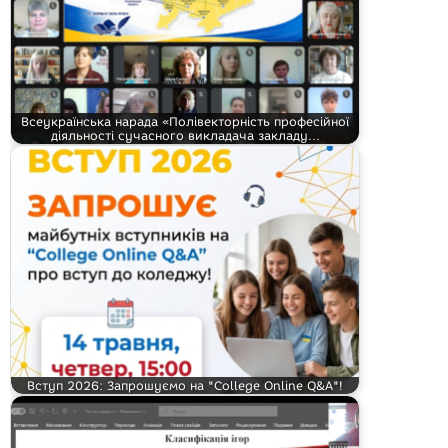
Всеукраїнська нарада «Полівекторність професійної
діяльності сучасного викладача закладу…
Вступ 2026: Запрошуємо на "College Online Q&A"!