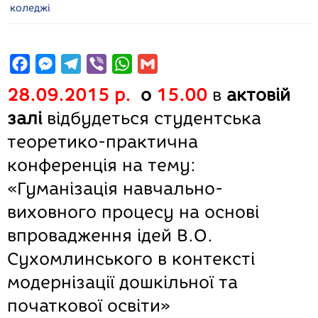
коледжі
F
M
T
V
W
G
a
e
e
i
h
m
28.09.2015 р.
о
15.00
в
актовій
c
s
l
b
a
a
залі
відбудеться студентська
e
s
e
e
t
i
теоретико-
практична
b
e
g
r
s
l
конференція на тему:
o
n
r
A
o
g
a
p
«Гуманізація навчально-
k
e
m
p
виховного процесу на основі
r
впровадження ідей В.О.
Сухомлинського в контексті
модернізації дошкільної та
початкової освіти»