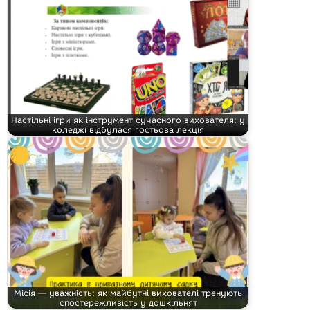
Настільні ігри як інструмент сучасного вихователя: у
коледжі відбулася гостьова лекція
Місія — уважність: як майбутні вихователі тренують
спостережливість у дошкільнят