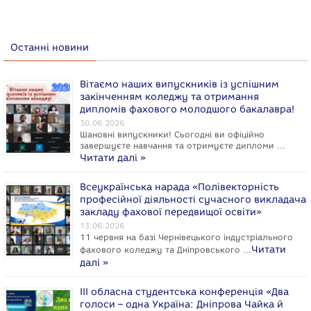
Останні новини
Вітаємо наших випускників із успішним
закінченням коледжу та отримання
дипломів фахового молодшого бакалавра!
30.06.2026
Шановні випускники! Сьогодні ви офіційно
завершуєте навчання та отримуєте дипломи …
Читати далі »
Всеукраїнська нарада «Полівекторність
професійної діяльності сучасного викладача
закладу фахової передвищої освіти»
13.06.2026
11 червня на базі Чернівецького індустріального
Читати
фахового коледжу та Дніпровського …
далі »
ІІІ обласна студентська конференція «Два
голоси – одна Україна: Дніпрова Чайка й