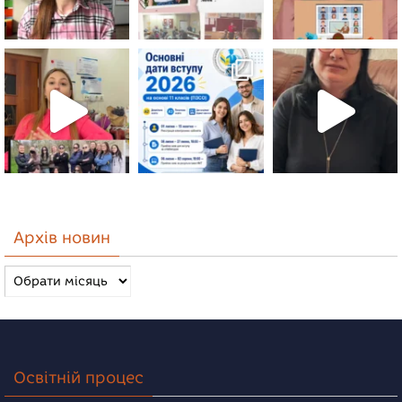
Архів новин
Архів
новин
Освітній процес