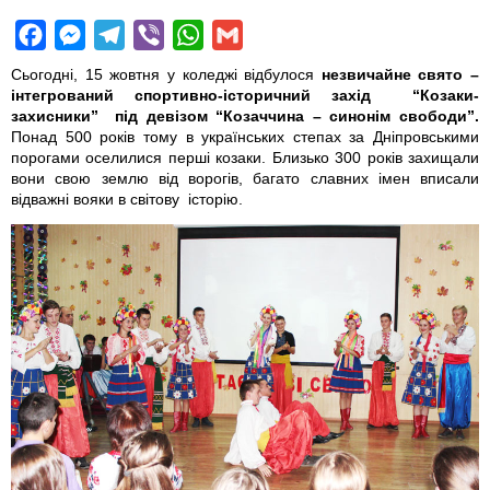
F
M
T
V
W
G
a
e
e
i
h
m
Сьогодні, 15 жовтня у коледжі відбулося
незвичайне свято –
c
s
l
b
a
a
інтегрований спортивно-історичний захід “Козаки-
захисники” під девізом “Козаччина – синонім свободи”.
e
s
e
e
t
i
Понад 500 років тому в українських степах за Дніпровськими
b
e
g
r
s
l
порогами оселилися перші козаки. Близько 300 років захищали
вони свою землю від ворогів, багато славних імен вписали
o
n
r
A
відважні вояки в світову історію.
o
g
a
p
k
e
m
p
r