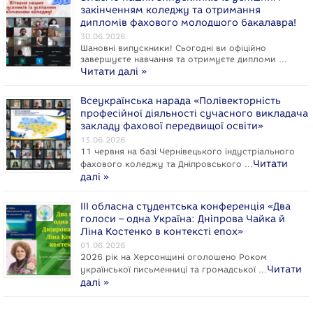
закінченням коледжу та отримання
дипломів фахового молодшого бакалавра!
30.06.2026
Шановні випускники! Сьогодні ви офіційно
завершуєте навчання та отримуєте дипломи …
Читати далі »
Всеукраїнська нарада «Полівекторність
професійної діяльності сучасного викладача
закладу фахової передвищої освіти»
13.06.2026
11 червня на базі Чернівецького індустріального
Читати
фахового коледжу та Дніпровського …
далі »
ІІІ обласна студентська конференція «Два
голоси – одна Україна: Дніпрова Чайка й
Ліна Костенко в контексті епох»
01.06.2026
2026 рік на Херсонщині оголошено Роком
Читати
укpaїнcької письменниці та громадської …
далі »