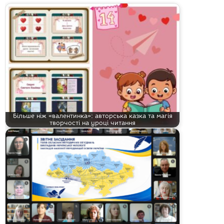
Більше ніж «валентинка»: авторська казка та магія
творчості на уроці читання