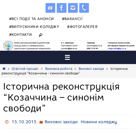
Skip
to
content
#ВСІ ПОДІЇ ТА АНОНСИ
#ВАКАНСІЇ
#ВИПУСКНИКИ КОЛЕДЖУ
#ФОТОГАЛЕРЕЯ
#КОНТАКТИ
Home
Освітній процес
Виховна робота
Виховні заходи
Історична
реконструкція “Козаччина – синонім свободи”
Історична реконструкція
“Козаччина – синонім
свободи”
,
15.10.2015
Виховні заходи
Новини коледжу