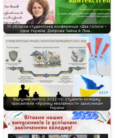
ІІІ обласна студентська конференція «Два голоси –
одна Україна: Дніпрова Чайка й Ліна…
Відлуння лютого 2022-го: студенти коледжу
присвятили «Хроніку незламності» захисникам
України