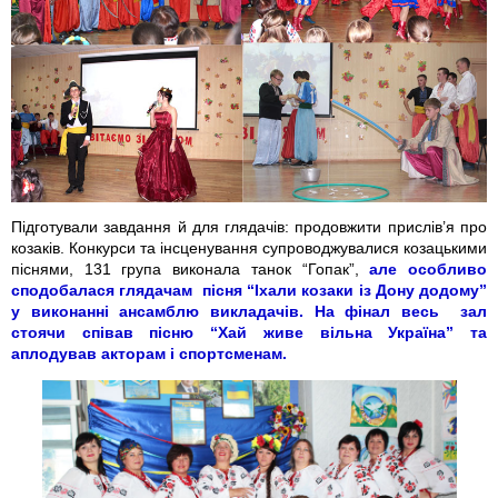
Підготували завдання й для глядачів: продовжити прислів’я про
козаків. Конкурси та інсценування супроводжувалися козацькими
піснями, 131 група виконала танок “Гопак”,
але особливо
сподобалася глядачам пісня “Іхали козаки із Дону додому”
у виконанні ансамблю викладачів. На фінал весь зал
стоячи співав пісню “Хай живе вільна Україна” та
аплодував акторам і спортсменам.