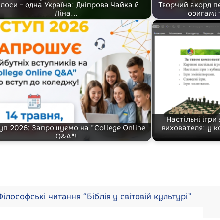
олоси – одна Україна: Дніпрова Чайка й
Творчий акорд пе
Ліна…
оригамі 
Настільні ігри
уп 2026: Запрошуємо на "College Online
вихователя: у к
Q&A"!
ілософські читання “Біблія у світовій культурі”