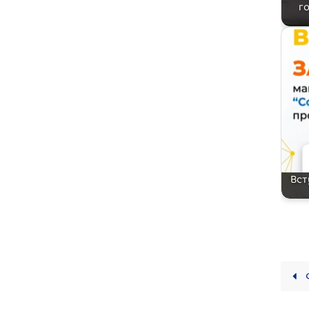
г
Вст
Ф