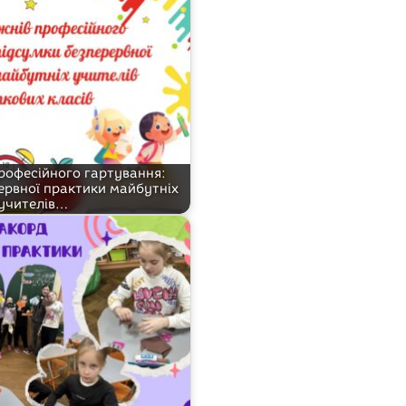
професійного гартування:
ервної практики майбутніх
учителів…