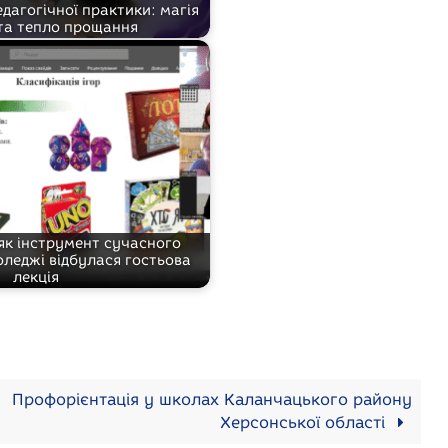
дагогічної практики: магія
та тепло прощання
 як інструмент сучасного
оледжі відбулася гостьова
лекція
Профорієнтація у школах Каланчацького району
Херсонської області