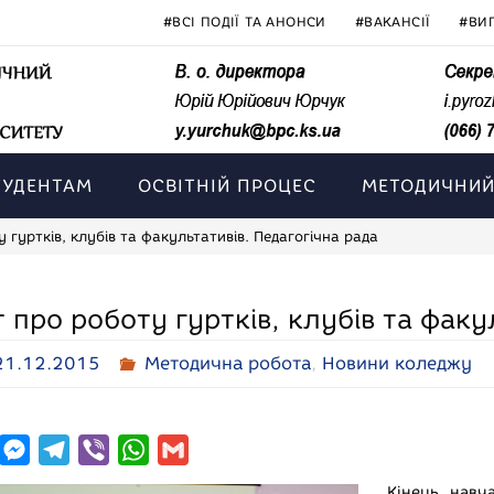
#ВСІ ПОДІЇ ТА АНОНСИ
#ВАКАНСІЇ
#ВИ
ТУДЕНТАМ
ОСВІТНІЙ ПРОЦЕС
МЕТОДИЧНИЙ
у гуртків, клубів та факультативів. Педагогічна рада
т про роботу гуртків, клубів та факу
21.12.2015
Методична робота
,
Новини коледжу
M
T
V
W
G
e
e
i
h
m
Кінець навч