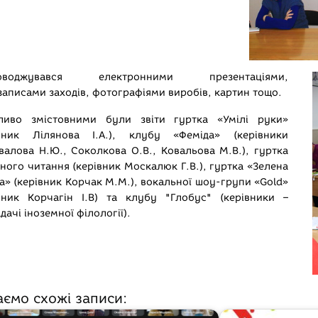
роводжувався електронними презентаціями,
записами заходів, фотографіями виробів, картин тощо.
ливо змістовними були звіти гуртка «Умілі руки»
івник Лілянова І.А.), клубу «Феміда» (керівники
алова Н.Ю., Соколкова О.В., Ковальова М.В.), гуртка
ного читання (керівник Москалюк Г.В.), гуртка «Зелена
а» (керівник Корчак М.М.), вокальної шоу-групи «Gold»
івник Корчагін І.В) та клубу "Глобус" (керівники –
дачі іноземної філології).
аємо схожі записи: