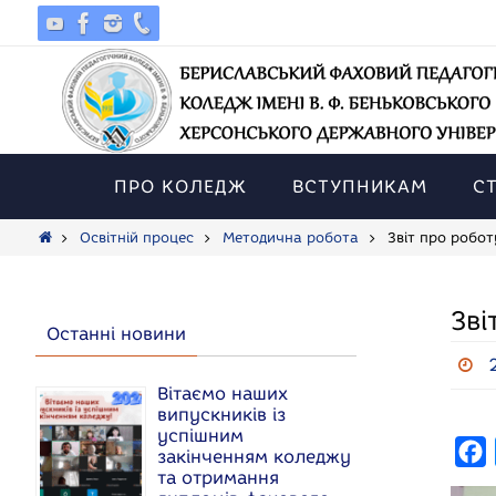
Skip
to
content
Skip
to
ПРО КОЛЕДЖ
ВСТУПНИКАМ
С
content
Home
Освітній процес
Методична робота
Звіт про робот
Зві
Останні новини
Вітаємо наших
випускників із
успішним
F
закінченням коледжу
та отримання
a