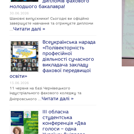
дипломів фахового
c
молодшого бакалавра!
e
30.06.2026
Шановні випускники! Сьогодні ви офіційно
завершуєте навчання та отримуєте дипломи
Читати далі »
…
Всеукраїнська нарада
k
«Полівекторність
професійної
діяльності сучасного
викладача закладу
фахової передвищої
освіти»
13.06.2026
11 червня на базі Чернівецького
індустріального фахового коледжу та
Читати далі »
Дніпровського …
ІІІ обласна
студентська
конференція «Два
голоси – одна