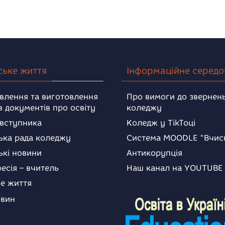
ське життя
Інформаційне серед
влення та виготовлення
Про вимоги до звернень
в документів про освіту
коледжу
 вступника
Коледж у TikToці
ька рада коледжу
Система MOODLE “Вчис
ькі новини
Антикорупція
есія – вчитель
Наш канал на YOUTUBE
е життя
овин