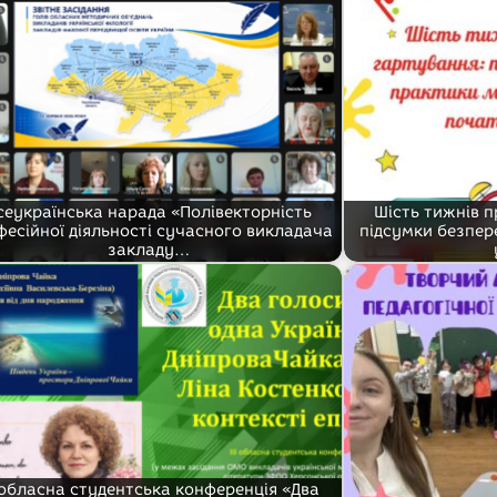
сеукраїнська нарада «Полівекторність
Шість тижнів 
фесійної діяльності сучасного викладача
підсумки безпер
закладу…
І обласна студентська конференція «Два