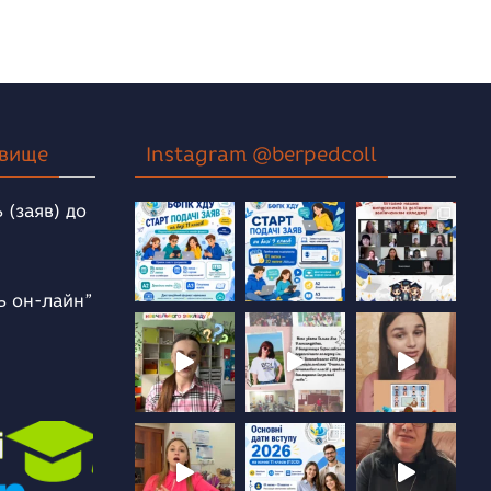
овище
Instagram @berpedcoll
 (заяв) до
ь он-лайн”