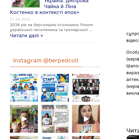
Україна: Дніпрова
Чайка й Ліна
Костенко в контексті епох»
01.06.2026
2026 рік на Херсонщині оголошено Роком
укpaїнcької письменниці та громадської …
суп
Читати далі »
відео
Особ
(кер
Instagram @berpedcoll
Шапов
вираз
аптек
(кер
викла
Чит