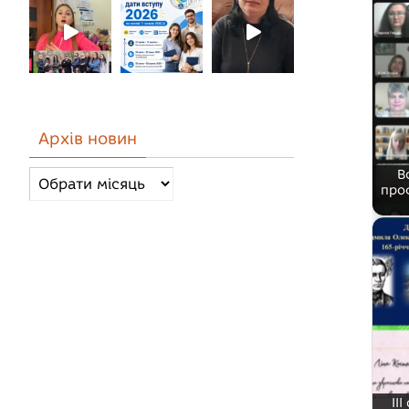
Архів новин
В
Архів
про
новин
ІІ