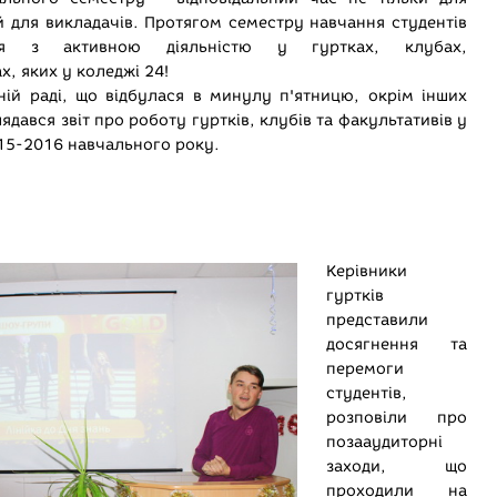
 й для викладачів. Протягом семестру навчання студентів
ося з активною діяльністю у гуртках, клубах,
х, яких у коледжі 24!
ній раді, що відбулася в минулу п'ятницю, окрім інших
ядався звіт про роботу гуртків, клубів та факультативів у
015-2016 навчального року.
Керівники
гуртків
представили
досягнення та
перемоги
студентів,
розповіли про
позааудиторні
заходи, що
проходили на