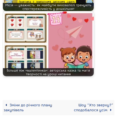
Місія — уважність: як майбутні вихователі тренують
спостережливість у дошкільнят
Більше ніж «валентинка»: авторська казка та магія
творчості на уроці читання
Зміни до річного плану
Шоу “Хто зверху?”
закупівель
сподобалося усім