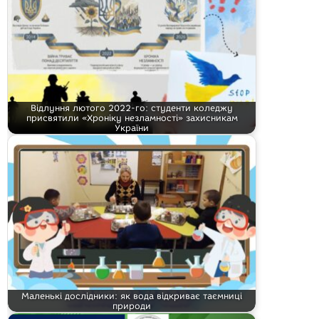
Відлуння лютого 2022-го: студенти коледжу
присвятили «Хроніку незламності» захисникам
України
Маленькі дослідники: як вода відкриває таємниці
природи