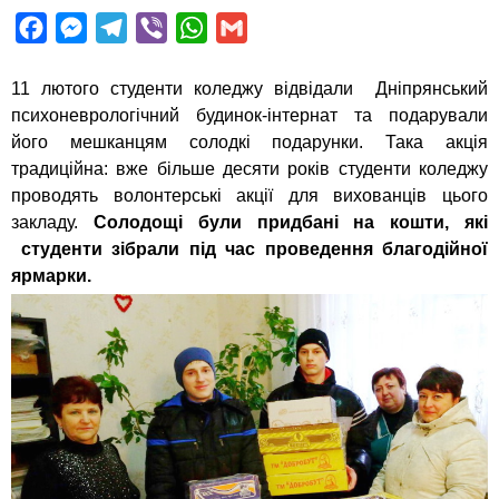
F
M
T
V
W
G
a
e
e
i
h
m
11 лютого студенти коледжу відвідали Дніпрянський
c
s
l
b
a
a
психоневрологічний будинок-інтернат та подарували
e
s
e
e
t
i
його мешканцям солодкі подарунки. Така акція
b
e
g
r
s
l
традиційна: вже більше десяти років студенти коледжу
o
n
r
A
проводять волонтерські акції для вихованців цього
o
g
a
p
закладу.
Солодощі були придбані на кошти, які
k
e
m
p
студенти зібрали під час проведення благодійної
ярмарки.
r