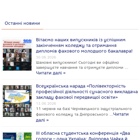
Останні новини
Вітаємо наших випускників із успішним
закінченням коледжу та отримання
дипломів фахового молодшого бакалавра!
30.06.2026
Шановні випускники! Сьогодні ви офіційно
завершуєте навчання та отримуєте дипломи …
Читати далі »
Всеукраїнська нарада «Полівекторність
професійної діяльності сучасного викладача
закладу фахової передвищої освіти»
13.06.2026
11 червня на базі Чернівецького індустріального
Читати
фахового коледжу та Дніпровського …
далі »
ІІІ обласна студентська конференція «Два
голоси – одна Україна: Дніпрова Чайка й