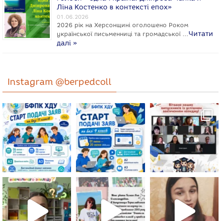
Ліна Костенко в контексті епох»
01.06.2026
2026 рік на Херсонщині оголошено Роком
Читати
укpaїнcької письменниці та громадської …
далі »
Instagram @berpedcoll