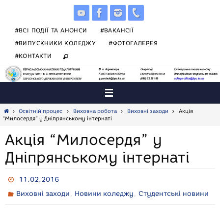
Skip
to
content
#ВСІ ПОДІЇ ТА АНОНСИ
#ВАКАНСІЇ
#ВИПУСКНИКИ КОЛЕДЖУ
#ФОТОГАЛЕРЕЯ
#КОНТАКТИ
Home
Освітній процес
Виховна робота
Виховні заходи
Акція
“Милосердя” у Дніпрянському інтернаті
Акція “Милосердя” у
Дніпрянському інтернаті
11.02.2016
,
,
Виховні заходи
Новини коледжу
Студентські новини