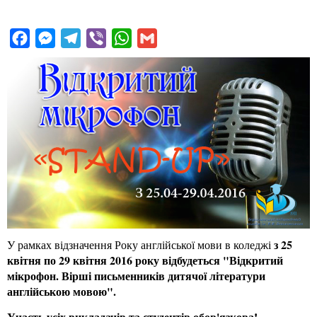
F
M
T
V
W
G
a
e
e
i
h
m
c
s
l
b
a
a
e
s
e
e
t
i
b
e
g
r
s
l
o
n
r
A
o
g
a
p
k
e
m
p
r
з 25
У рамках відзначення Року англійської мови в коледжі
квітня по 29 квітня 2016 року відбудеться "Відкритий
мікрофон. Вірші письменників дитячої літератури
англійською мовою".
Участь усіх викладачів та студентів обов'язкова!