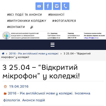
Skip
to
content
#ВСІ ПОДІЇ ТА АНОНСИ
#ВАКАНСІЇ
#ВИПУСКНИКИ КОЛЕДЖУ
#ФОТОГАЛЕРЕЯ
#КОНТАКТИ
Home
2016 - Рік англійської мови у коледжі
З 25.04 – “Відкритий
мікрофон” у коледжі!
З 25.04 – “Відкритий
мікрофон” у коледжі!
19.04.2016
,
2016 - Рік англійської мови у коледжі
Іноземна
,
філологія
Анонси подій