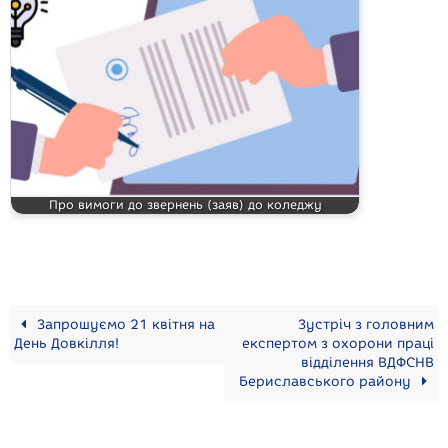
Про вимоги до звернень (заяв) до коледжу
Запрошуємо 21 квітня на
Зустріч з головним
День Довкілля!
експертом з охорони праці
відділення ВДФСНВ
Бериславського району