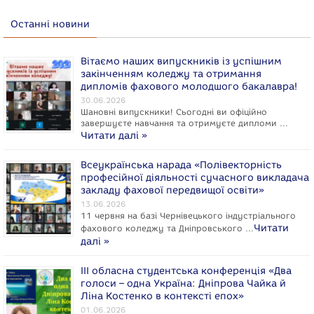
Останні новини
Вітаємо наших випускників із успішним
закінченням коледжу та отримання
дипломів фахового молодшого бакалавра!
30.06.2026
Шановні випускники! Сьогодні ви офіційно
завершуєте навчання та отримуєте дипломи …
Читати далі »
Всеукраїнська нарада «Полівекторність
професійної діяльності сучасного викладача
закладу фахової передвищої освіти»
13.06.2026
11 червня на базі Чернівецького індустріального
Читати
фахового коледжу та Дніпровського …
далі »
ІІІ обласна студентська конференція «Два
голоси – одна Україна: Дніпрова Чайка й
Ліна Костенко в контексті епох»
01.06.2026