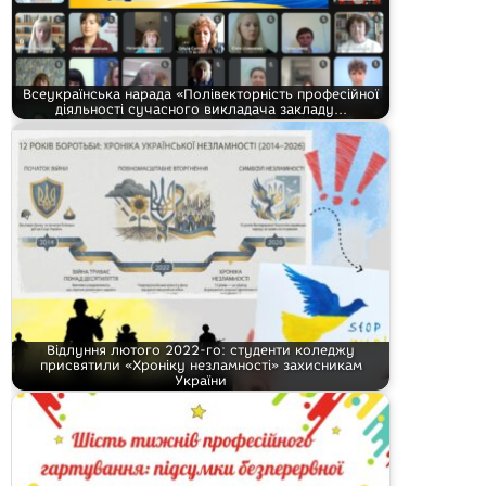
Всеукраїнська нарада «Полівекторність професійної
діяльності сучасного викладача закладу…
Відлуння лютого 2022-го: студенти коледжу
присвятили «Хроніку незламності» захисникам
України