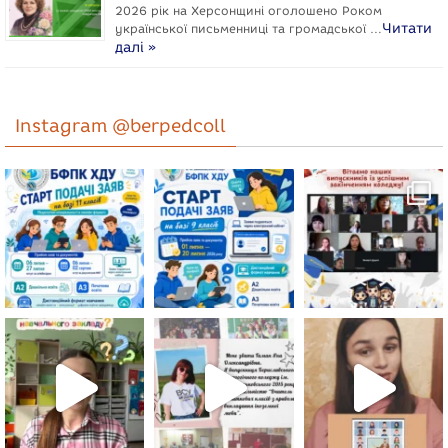
2026 рік на Херсонщині оголошено Роком
Читати
укpaїнcької письменниці та громадської …
далі »
Instagram @berpedcoll