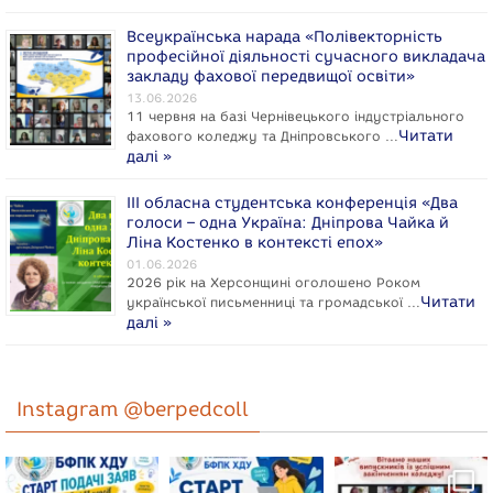
Всеукраїнська нарада «Полівекторність
професійної діяльності сучасного викладача
закладу фахової передвищої освіти»
13.06.2026
11 червня на базі Чернівецького індустріального
Читати
фахового коледжу та Дніпровського …
далі »
ІІІ обласна студентська конференція «Два
голоси – одна Україна: Дніпрова Чайка й
Ліна Костенко в контексті епох»
01.06.2026
2026 рік на Херсонщині оголошено Роком
Читати
укpaїнcької письменниці та громадської …
далі »
Instagram @berpedcoll