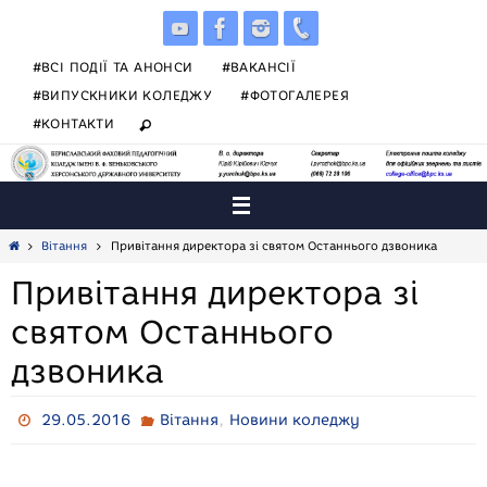
Skip
to
content
#ВСІ ПОДІЇ ТА АНОНСИ
#ВАКАНСІЇ
#ВИПУСКНИКИ КОЛЕДЖУ
#ФОТОГАЛЕРЕЯ
#КОНТАКТИ
Home
Вітання
Привітання директора зі святом Останнього дзвоника
Привітання директора зі
святом Останнього
дзвоника
,
29.05.2016
Вітання
Новини коледжу