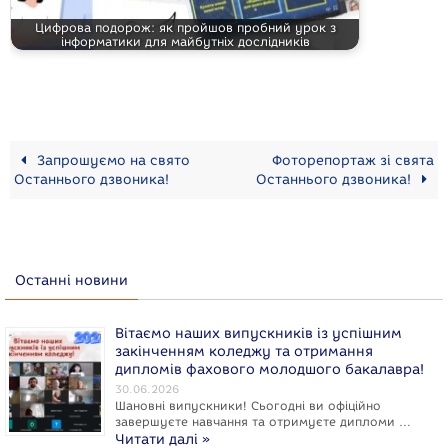
Цифрова подорож: як пройшов пробний урок з
інформатики для майбутніх дослідників
Запрошуємо на свято
Фоторепортаж зі свята
Останнього дзвоника!
Останнього дзвоника!
Останні новини
Вітаємо наших випускників із успішним
закінченням коледжу та отримання
дипломів фахового молодшого бакалавра!
30.06.2026
Шановні випускники! Сьогодні ви офіційно
завершуєте навчання та отримуєте дипломи …
Читати далі »