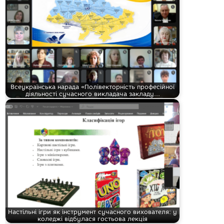
Всеукраїнська нарада «Полівекторність професійної
діяльності сучасного викладача закладу…
Настільні ігри як інструмент сучасного вихователя: у
коледжі відбулася гостьова лекція