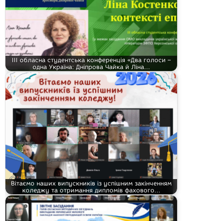
ІІІ обласна студентська конференція «Два голоси –
одна Україна: Дніпрова Чайка й Ліна…
Вітаємо наших випускників із успішним закінченням
коледжу та отримання дипломів фахового…