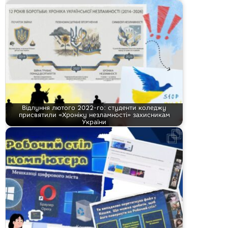
Відлуння лютого 2022-го: студенти коледжу
присвятили «Хроніку незламності» захисникам
України