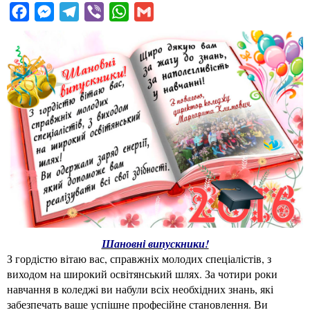
F
M
T
V
W
G
a
e
e
i
h
m
c
s
l
b
a
a
e
s
e
e
t
i
b
e
g
r
s
l
o
n
r
A
o
g
a
p
k
e
m
p
r
Шановні випускники!
З гордістю вітаю вас, справжніх молодих спеціалістів, з
виходом на широкий освітянський шлях. За чотири роки
навчання в коледжі ви набули всіх необхідних знань, які
забезпечать ваше успішне професійне становлення. Ви