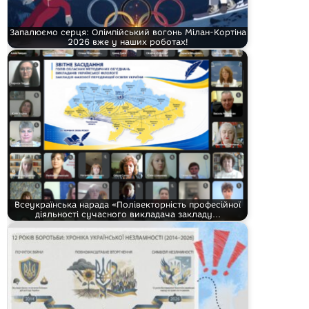
Запалюємо серця: Олімпійський вогонь Мілан-Кортіна
2026 вже у наших роботах!
Всеукраїнська нарада «Полівекторність професійної
діяльності сучасного викладача закладу…