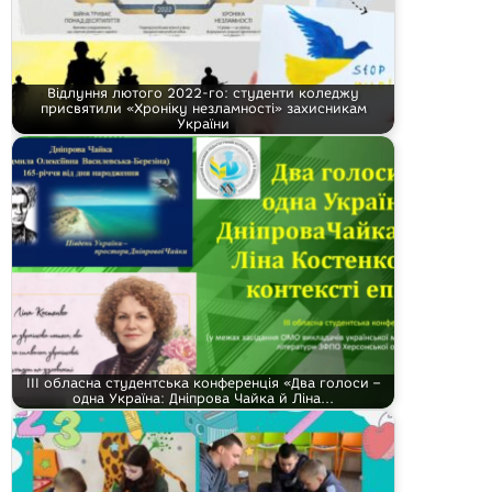
Відлуння лютого 2022-го: студенти коледжу
присвятили «Хроніку незламності» захисникам
України
ІІІ обласна студентська конференція «Два голоси –
одна Україна: Дніпрова Чайка й Ліна…