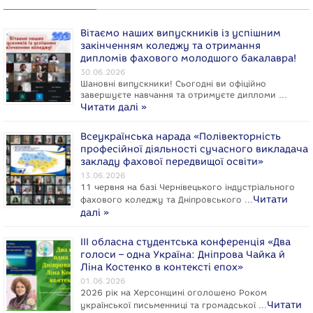
Вітаємо наших випускників із успішним
закінченням коледжу та отримання
дипломів фахового молодшого бакалавра!
30.06.2026
Шановні випускники! Сьогодні ви офіційно
завершуєте навчання та отримуєте дипломи …
Читати далі »
Всеукраїнська нарада «Полівекторність
професійної діяльності сучасного викладача
закладу фахової передвищої освіти»
13.06.2026
11 червня на базі Чернівецького індустріального
Читати
фахового коледжу та Дніпровського …
далі »
ІІІ обласна студентська конференція «Два
голоси – одна Україна: Дніпрова Чайка й
Ліна Костенко в контексті епох»
01.06.2026
2026 рік на Херсонщині оголошено Роком
Читати
укpaїнcької письменниці та громадської …