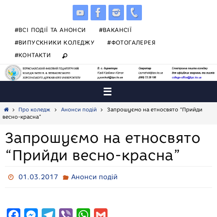
Skip
to
content
#ВСІ ПОДІЇ ТА АНОНСИ
#ВАКАНСІЇ
#ВИПУСКНИКИ КОЛЕДЖУ
#ФОТОГАЛЕРЕЯ
#КОНТАКТИ
Home
Про коледж
Анонси подій
Запрошуємо на етносвято “Прийди
весно-красна”
Запрошуємо на етносвято
“Прийди весно-красна”
01.03.2017
Анонси подій
F
M
T
V
W
G