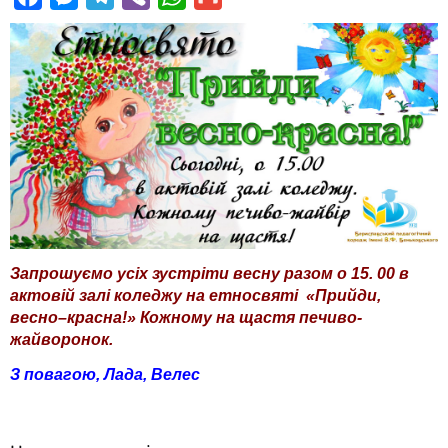
a
e
e
i
h
m
c
s
l
b
a
a
e
s
e
e
t
i
b
e
g
r
s
l
o
n
r
A
o
g
a
p
k
e
m
p
r
Запрошуємо усіх зустріти весну разом о 15. 00 в
актовій залі коледжу на етносвяті «Прийди,
весно–красна!» Кожному на щастя печиво-
жайворонок.
З повагою, Лада, Велес