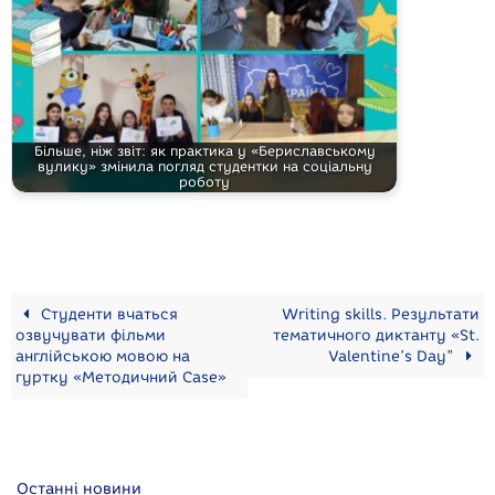
Більше, ніж звіт: як практика у «Бериславському
вулику» змінила погляд студентки на соціальну
роботу
Студенти вчаться
Writing skills. Результати
озвучувати фільми
тематичного диктанту «St.
англійською мовою на
Valentine’s Day”
гуртку «Методичний Case»
Останні новини