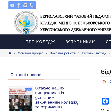
Skip
to
content
Skip
to
ПРО КОЛЕДЖ
ВСТУПНИКАМ
С
content
Home
Освітній процес
Виховна робота
Виховні заходи
Від
Останні новини
Вітаємо наших
випускників із
успішним
F
закінченням коледжу
та отримання
a
У ра