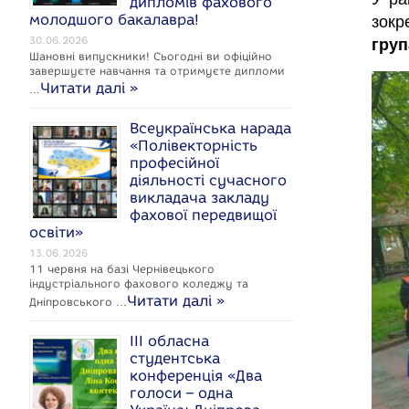
дипломів фахового
c
молодшого бакалавра!
зокр
e
30.06.2026
груп
Шановні випускники! Сьогодні ви офіційно
завершуєте навчання та отримуєте дипломи
Читати далі »
…
Всеукраїнська нарада
k
«Полівекторність
професійної
діяльності сучасного
викладача закладу
фахової передвищої
освіти»
13.06.2026
11 червня на базі Чернівецького
індустріального фахового коледжу та
Читати далі »
Дніпровського …
ІІІ обласна
студентська
конференція «Два
голоси – одна