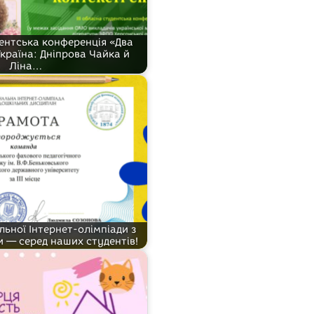
дентська конференція «Два
Україна: Дніпрова Чайка й
Ліна…
льної Інтернет-олімпіади з
и — серед наших студентів!