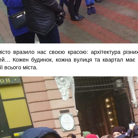
істо вразило нас своєю красою: архітектура різних
й… Кожен будинок, кожна вулиця та квартал має с
ії всього міста.