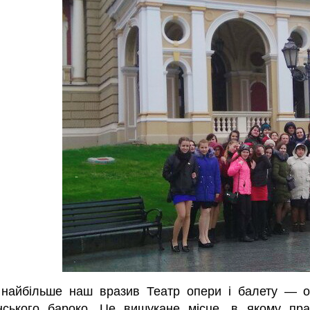
найбільше наш вразив Театр опери і балету ― о
нського бароко. Це вишукане місце, в якому пр