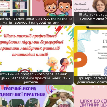
ІІІ обласна сту
ше ніж «валентинка»: авторська казка та
голоси – одна 
магія творчості на уроці читання
ість тижнів професійного гартування:
сумки безперервної практики майбутніх
Призери регіона
учителів…
дошкільної освіт