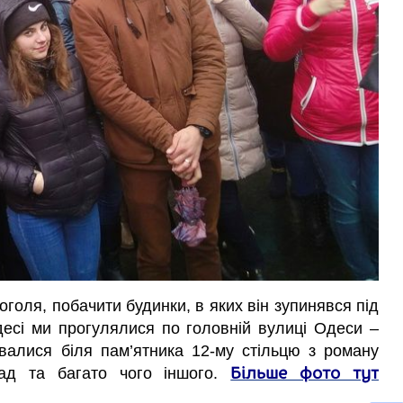
голя, побачити будинки, в яких він зупинявся під
десі ми прогулялися по головній вулиці Одеси –
валися біля пам’ятника 12-му стільцю з роману
Більше фото тут
сад та багато чого іншого.