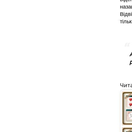
наза
Відв
тіль
Чит