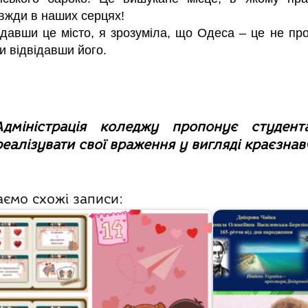
вжди в наших серцях!
ідавши це місто, я зрозуміла, що Одеса – це не прос
ки відвідавши його.
Адміністрація коледжу пропонує студент
реалізувати свої враження у вигляді краєзнав
аємо схожі записи: