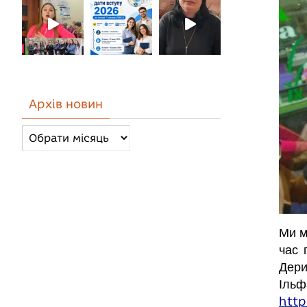
Архів новин
Архів
новин
Ми м
час 
Дери
Ільф
htt