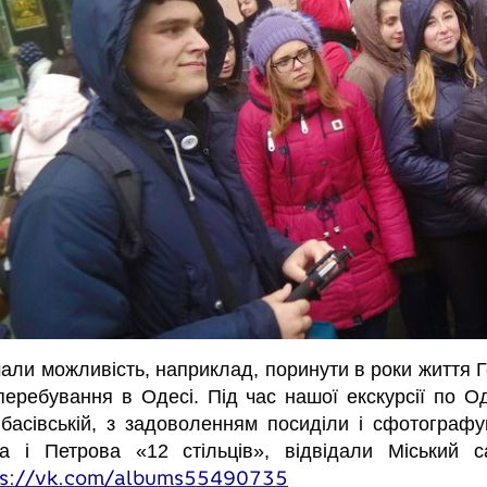
али можливість, наприклад, поринути в роки життя Го
перебування в Одесі. Під час нашої екскурсії по О
басівській, з задоволенням посиділи і сфотографу
а і Петрова «12 стільців», відвідали Міський 
ps://vk.com/albums55490735