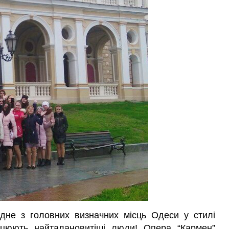
дне з головних визначних місць Одеси у стилі
ацюють найталановитіші люди! Опера “Кармен”