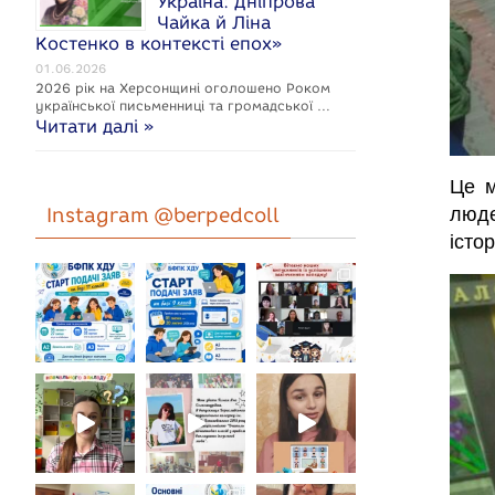
Україна: Дніпрова
Чайка й Ліна
Костенко в контексті епох»
01.06.2026
2026 рік на Херсонщині оголошено Роком
укpaїнcької письменниці та громадської …
Читати далі »
Це м
Instagram @berpedcoll
люде
істор