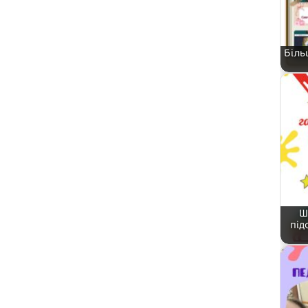
Біль
Ш
під