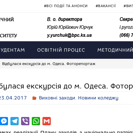
#ВСІ ПОДІЇ ТА АНОНСИ
#ВАКАНСІЇ
#ВИ
ТУДЕНТАМ
ОСВІТНІЙ ПРОЦЕС
МЕТОДИЧНИЙ
Відбулася екскурсія до м. Одеса. Фоторепортаж
булася екскурсія до м. Одеса. Фото
23.04.2017
Виховні заходи
,
Новини коледжу
M
T
V
W
G
e
e
i
h
m
мках реалізації Плану заходів з національно-патрі