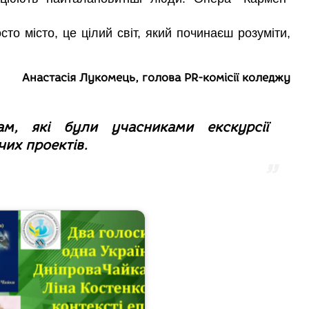
то місто, це цілий світ, який починаєш розуміти,
Анастасія Лукомець, голова PR-комісії коледжу
ам, які були учасниками екскурсії
чих проектів.