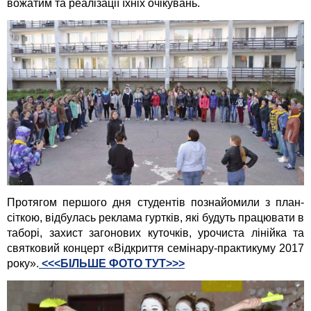
вожатим та реалізації їхніх очікувань.
Протягом першого дня студентів познайомили з план-
сіткою, відбулась реклама гуртків, які будуть працювати в
таборі, захист загонових куточків, урочиста лінійка та
святковий концерт «Відкриття семінару-практикуму 2017
року».
<<<БІЛЬШЕ ФОТО ТУТ>>>