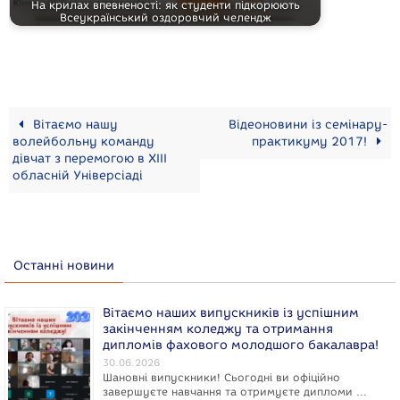
На крилах впевненості: як студенти підкорюють
Всеукраїнський оздоровчий челендж
Вітаємо нашу
Відеоновини із семінару-
волейбольну команду
практикуму 2017!
дівчат з перемогою в ХІІІ
обласній Універсіаді
Останні новини
Вітаємо наших випускників із успішним
закінченням коледжу та отримання
дипломів фахового молодшого бакалавра!
30.06.2026
Шановні випускники! Сьогодні ви офіційно
завершуєте навчання та отримуєте дипломи …