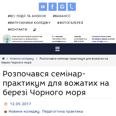
Skip
to
content
#ВСІ ПОДІЇ ТА АНОНСИ
#ВАКАНСІЇ
#ВИПУСКНИКИ КОЛЕДЖУ
#ФОТОГАЛЕРЕЯ
#КОНТАКТИ
Home
Новини коледжу
Розпочався семінар-практикум для вожатих на
березі Чорного моря
Розпочався семінар-
практикум для вожатих на
березі Чорного моря
12.05.2017
,
Новини коледжу
Педагогічна практика