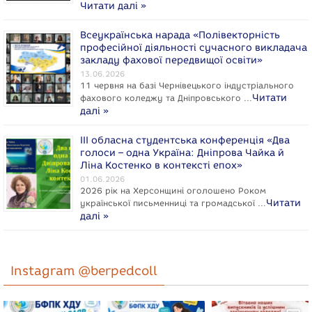
Читати далі »
Всеукраїнська нарада «Полівекторність
професійної діяльності сучасного викладача
закладу фахової передвищої освіти»
13.06.2026
11 червня на базі Чернівецького індустріального
Читати
фахового коледжу та Дніпровського …
далі »
ІІІ обласна студентська конференція «Два
голоси – одна Україна: Дніпрова Чайка й
Ліна Костенко в контексті епох»
01.06.2026
2026 рік на Херсонщині оголошено Роком
Читати
укpaїнcької письменниці та громадської …
далі »
Instagram @berpedcoll