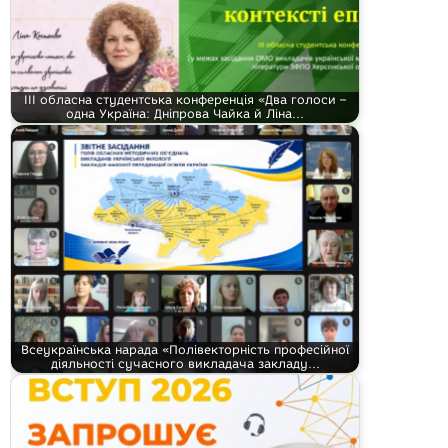
ІІІ обласна студентська конференція «Два голоси –
одна Україна: Дніпрова Чайка й Ліна…
Всеукраїнська нарада «Полівекторність професійної
діяльності сучасного викладача закладу…