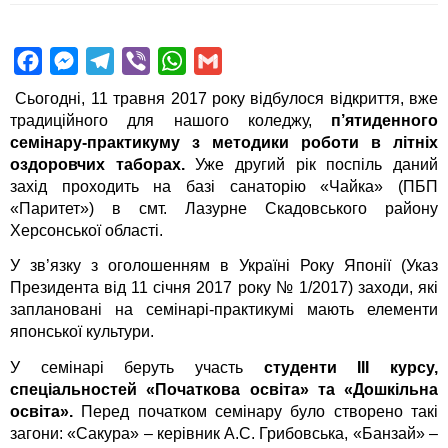
F
M
T
V
W
G
a
e
e
i
h
m
Сьогодні, 11 травня 2017 року відбулося відкриття, вже
c
s
l
b
a
a
традиційного для нашого коледжу,
п’ятиденного
семінару-практикуму з методики роботи в літніх
e
s
e
e
t
i
оздоровчих таборах.
Уже другий рік поспіль даний
b
e
g
r
s
l
захід проходить на базі санаторію «Чайка» (ПБП
o
n
r
A
«Паритет») в смт. Лазурне Скадовського району
o
g
a
p
Херсонської області.
k
e
m
p
У зв’язку з оголошенням в Україні Року Японії (Указ
r
Президента від 11 січня 2017 року № 1/2017) заходи, які
заплановані на семінарі-практикумі мають елементи
японської культури.
У семінарі беруть участь
студенти ІІІ курсу,
спеціальностей «Початкова освіта» та «Дошкільна
освіта».
Перед початком семінару було створено такі
загони: «Сакура» – керівник А.С. Грибовська, «Банзай» –