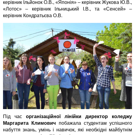
керівник Ільйонок О.В., «Японія» – керівник Жукова Ю.В.,
«Лотос» – керівник Ільницький І.В., та «Сенсей» –
керівник Кондратьєва О.В.
Під час
організаційної лінійки директор коледжу
Маргарита Климович
побажала студентам успішного
набуття знань, умінь і навичок, які необхідні майбутнім