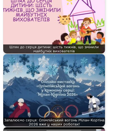
Шлях до серця дитини: шість тижнів, що змінили
майбутніх вихователів
Запалюємо серця: Олімпійський вогонь Мілан-Кортіна
2026 вже у наших роботах!