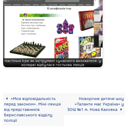
Настільні ігри як інструмент сучасного вихователя: у
коледжі відбулася гостьова лекція
«Моя відповідальність
Новорічне дитяче шоу
перед законом». Міні-лекція
«Таланти має Україна» у
від представників
ЗОШ №1 м. Нова Каховка
Бериславського відділу
поліції