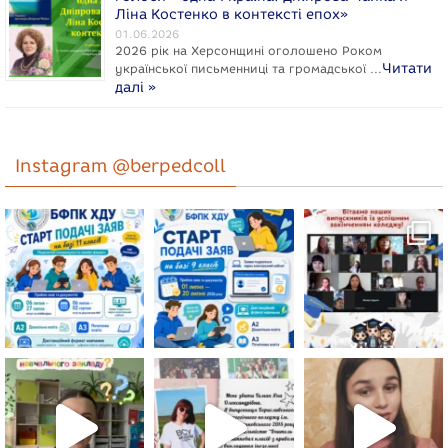
Ліна Костенко в контексті епох»
01.06.2026
2026 рік на Херсонщині оголошено Роком
Читати
укpaїнcької письменниці та громадської …
далі »
Instagram @berpedcoll