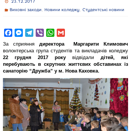
23.12.2017
,
,
Виховні заходи
Новини коледжу
Студентські новини
F
M
T
V
W
G
a
e
e
i
h
m
За сприяння
директора Маргарити Климович
c
s
l
b
a
a
волонтерська група студентів та викладачів коледжу
e
s
e
e
t
i
22 грудня 2017 року
відвідали
дітей, які
перебувають в скрутних життєвих обставинах із
b
e
g
r
s
l
санаторію “Дружба” у м. Нова Каховка.
o
n
r
A
o
g
a
p
k
e
m
p
r