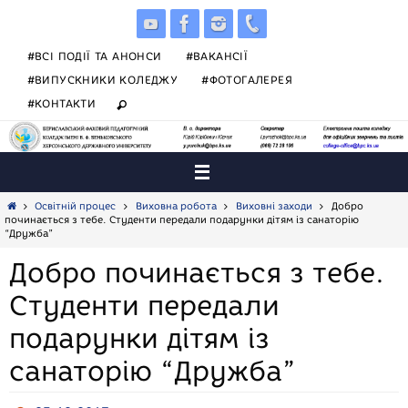
Skip
to
content
#ВСІ ПОДІЇ ТА АНОНСИ
#ВАКАНСІЇ
#ВИПУСКНИКИ КОЛЕДЖУ
#ФОТОГАЛЕРЕЯ
#КОНТАКТИ
Home
Освітній процес
Виховна робота
Виховні заходи
Добро
починається з тебе. Студенти передали подарунки дітям із санаторію
“Дружба”
Добро починається з тебе.
Студенти передали
подарунки дітям із
санаторію “Дружба”