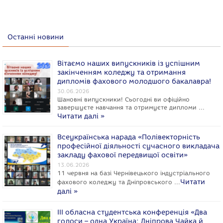
Останні новини
Вітаємо наших випускників із успішним
закінченням коледжу та отримання
дипломів фахового молодшого бакалавра!
30.06.2026
Шановні випускники! Сьогодні ви офіційно
завершуєте навчання та отримуєте дипломи …
Читати далі »
Всеукраїнська нарада «Полівекторність
професійної діяльності сучасного викладача
закладу фахової передвищої освіти»
13.06.2026
11 червня на базі Чернівецького індустріального
Читати
фахового коледжу та Дніпровського …
далі »
ІІІ обласна студентська конференція «Два
голоси – одна Україна: Дніпрова Чайка й