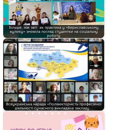
Більше, ніж звіт: як практика у «Бериславському
вулику» змінила погляд студентки на соціальну
роботу
Всеукраїнська нарада «Полівекторність професійної
діяльності сучасного викладача закладу…