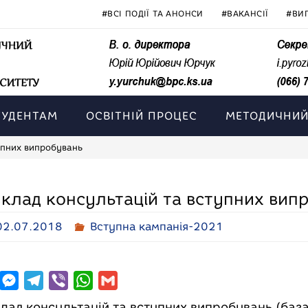
#ВСІ ПОДІЇ ТА АНОНСИ
#ВАКАНСІЇ
#ВИ
ТУДЕНТАМ
ОСВІТНІЙ ПРОЦЕС
МЕТОДИЧНИЙ
упних випробувань
клад консультацій та вступних вип
02.07.2018
Вступна кампанія-2021
M
T
V
W
G
e
e
i
h
m
лад консультацій та вступних випробувань (база