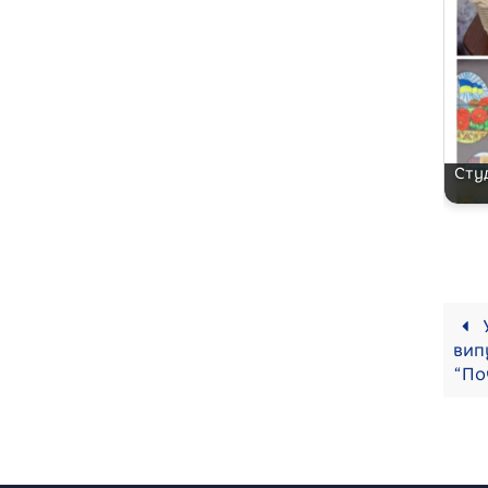
Сту
У
вип
“По