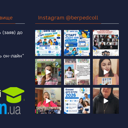
овище
Instagram @berpedcoll
 (заяв) до
ь он-лайн”