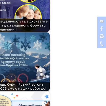
еціальності та відкривайте
ги дистанційного формату
навчання!
ця: Олімпійський вогонь
026 вже у наших роботах!