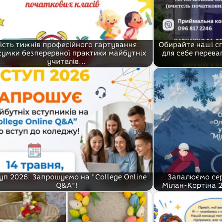
ість тижнів професійного гартування:
Обирайте наші сп
сумки безперервної практики майбутніх
для себе перева
учителів…
уп 2026: Запрошуємо на "College Online
Запалюємо сер
Q&A"!
Мілан-Кортіна 2