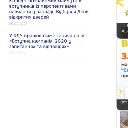
Коледж познайомив майбутніх
вступників із перспективами
навчання у закладі. Відбувся День
відкритих дверей
26.02.2021
Ш
під
У ХДУ працюватиме гаряча лінія
«Вступна кампанія-2020 у
запитаннях та відповідях»
27.07.2020
Вст