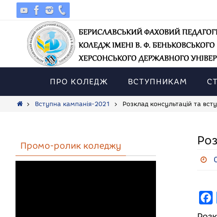
Skip
to
content
Skip
to
ПРО КОЛЕДЖ
ВСТУПНИКАМ
С
content
Home
Вступна кампанія-2021
Розклад консультацій та вст
Роз
Промо-ролик коледжу
F
a
Розк