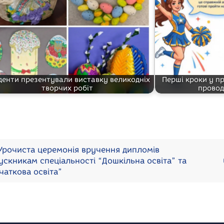
денти презентували виставку великодніх
Перші кроки у п
творчих робіт
провод
рочиста церемонія вручення дипломів
ускникам спеціальності “Дошкільна освіта” та
чаткова освіта”