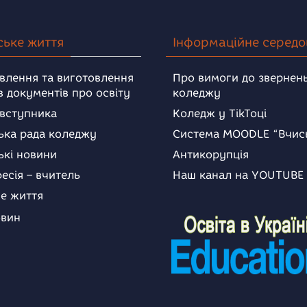
ське життя
Інформаційне серед
влення та виготовлення
Про вимоги до звернень
в документів про освіту
коледжу
 вступника
Коледж у TikToці
ька рада коледжу
Система MOODLE “Вчис
ькі новини
Антикорупція
есія – вчитель
Наш канал на YOUTUBE
е життя
овин