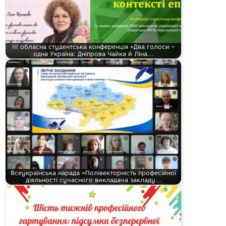
ІІІ обласна студентська конференція «Два голоси –
одна Україна: Дніпрова Чайка й Ліна…
Всеукраїнська нарада «Полівекторність професійної
діяльності сучасного викладача закладу…