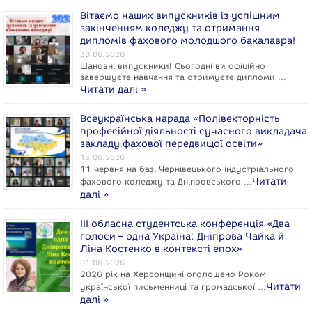
Вітаємо наших випускників із успішним
закінченням коледжу та отримання
дипломів фахового молодшого бакалавра!
30.06.2026
Шановні випускники! Сьогодні ви офіційно
завершуєте навчання та отримуєте дипломи …
Читати далі »
Всеукраїнська нарада «Полівекторність
професійної діяльності сучасного викладача
закладу фахової передвищої освіти»
13.06.2026
11 червня на базі Чернівецького індустріального
Читати
фахового коледжу та Дніпровського …
далі »
ІІІ обласна студентська конференція «Два
голоси – одна Україна: Дніпрова Чайка й
Ліна Костенко в контексті епох»
01.06.2026
2026 рік на Херсонщині оголошено Роком
Читати
укpaїнcької письменниці та громадської …
далі »