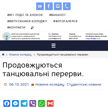
Skip
to
content
#ВСІ ПОДІЇ ТА АНОНСИ
#ВАКАНСІЇ
#ВИПУСКНИКИ КОЛЕДЖУ
#ФОТОГАЛЕРЕЯ
#КОНТАКТИ
Home
Новини коледжу
Продовжуються танцювальні перерви.
Продовжуються
танцювальні перерви.
,
06.10.2021
Новини коледжу
Студентські новини
F
M
T
V
W
G