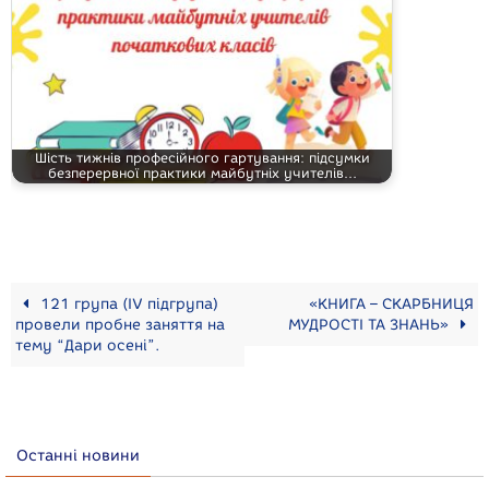
Шість тижнів професійного гартування: підсумки
безперервної практики майбутніх учителів…
121 група (ІV підгрупа)
«КНИГА – СКАРБНИЦЯ
провели пробне заняття на
МУДРОСТІ ТА ЗНАНЬ»
тему “Дари осені”.
Останні новини