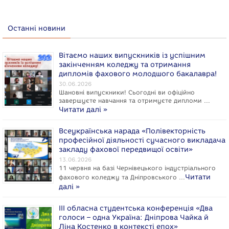
Останні новини
Вітаємо наших випускників із успішним
закінченням коледжу та отримання
дипломів фахового молодшого бакалавра!
30.06.2026
Шановні випускники! Сьогодні ви офіційно
завершуєте навчання та отримуєте дипломи …
Читати далі »
Всеукраїнська нарада «Полівекторність
професійної діяльності сучасного викладача
закладу фахової передвищої освіти»
13.06.2026
11 червня на базі Чернівецького індустріального
Читати
фахового коледжу та Дніпровського …
далі »
ІІІ обласна студентська конференція «Два
голоси – одна Україна: Дніпрова Чайка й
Ліна Костенко в контексті епох»