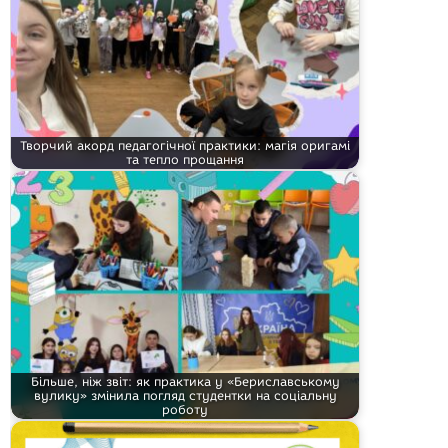
Творчий акорд педагогічної практики: магія оригамі
та тепло прощання
Більше, ніж звіт: як практика у «Бериславському
вулику» змінила погляд студентки на соціальну
роботу