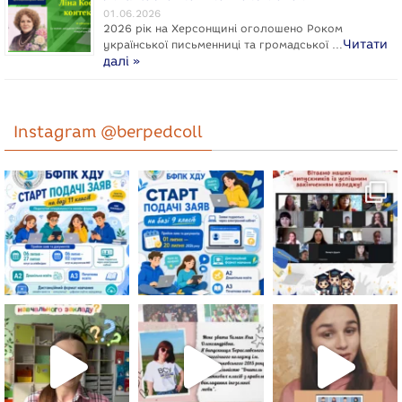
01.06.2026
2026 рік на Херсонщині оголошено Роком
Читати
укpaїнcької письменниці та громадської …
далі »
Instagram @berpedcoll