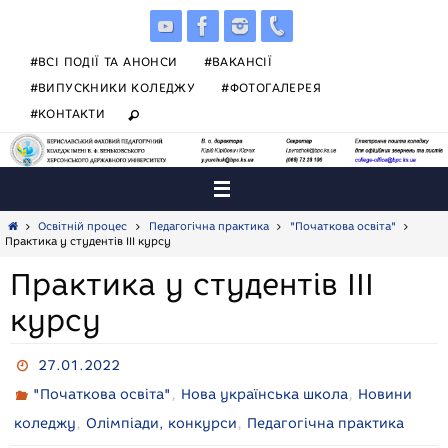
Skip
to
content
#ВСІ ПОДІЇ ТА АНОНСИ
#ВАКАНСІЇ
#ВИПУСКНИКИ КОЛЕДЖУ
#ФОТОГАЛЕРЕЯ
#КОНТАКТИ
Home
Освітній процес
Педагогічна практика
"Початкова освіта"
Практика у студентів ІІІ курсу
Практика у студентів ІІІ
курсу
27.01.2022
,
,
"Початкова освіта"
Нова українська школа
Новини
,
,
коледжу
Олімпіади, конкурси
Педагогічна практика