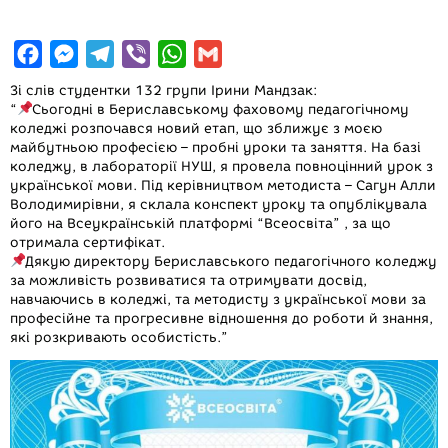
F
M
T
V
W
G
a
e
e
i
h
m
Зі слів студентки 132 групи Ірини Мандзак:
c
s
l
b
a
a
“
Сьогодні в Бериславському фаховому педагогічному
коледжі розпочався новий етап, що зближує з моєю
e
s
e
e
t
i
майбутньою професією – пробні уроки та заняття. На базі
b
e
g
r
s
l
коледжу, в лабораторії НУШ, я провела повноцінний урок з
української мови. Під керівництвом методиста – Сагун Алли
o
n
r
A
Володимирівни, я склала конспект уроку та опублікувала
o
g
a
p
його на Всеукраїнській платформі “Всеосвіта” , за що
отримала сертифікат.
k
e
m
p
Дякую директору Бериславського педагогічного коледжу
r
за можливість розвиватися та отримувати досвід,
навчаючись в коледжі, та методисту з української мови за
професійне та прогресивне відношення до роботи й знання,
які розкривають особистість.”