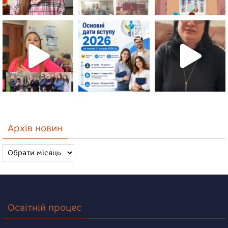
Архів новин
Архів
новин
Освітній процес