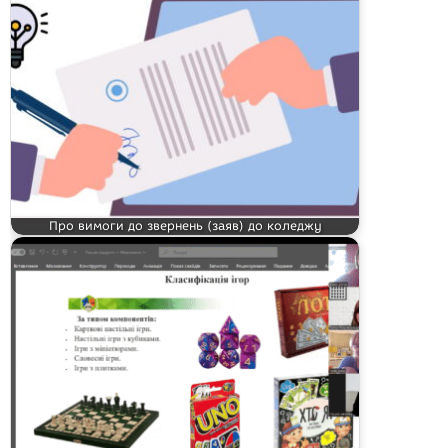
Про вимоги до звернень (заяв) до коледжу