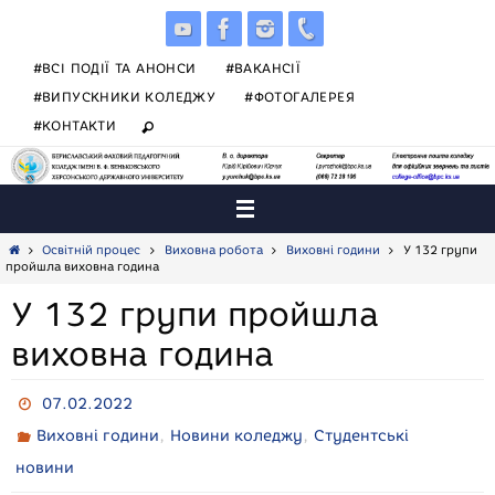
Skip
to
content
#ВСІ ПОДІЇ ТА АНОНСИ
#ВАКАНСІЇ
#ВИПУСКНИКИ КОЛЕДЖУ
#ФОТОГАЛЕРЕЯ
#КОНТАКТИ
Home
Освітній процес
Виховна робота
Виховні години
У 132 групи
пройшла виховна година
У 132 групи пройшла
виховна година
07.02.2022
,
,
Виховні години
Новини коледжу
Студентські
новини