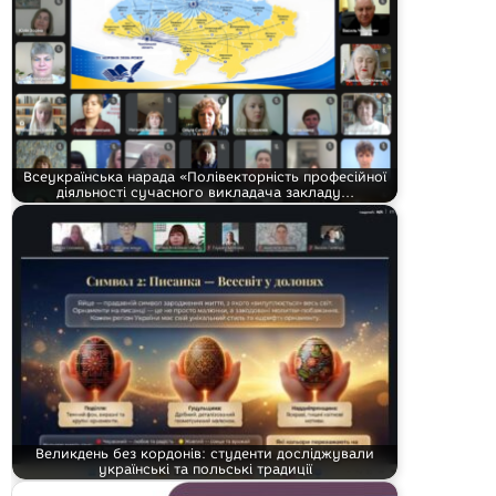
Всеукраїнська нарада «Полівекторність професійної
діяльності сучасного викладача закладу…
Великдень без кордонів: студенти досліджували
українські та польські традиції