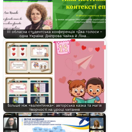
ІІІ обласна студентська конференція «Два голоси –
одна Україна: Дніпрова Чайка й Ліна…
Більше ніж «валентинка»: авторська казка та магія
творчості на уроці читання