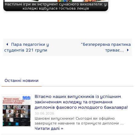
Настільні ігри як інструмент сучасного вихователя: у
коледжі відбулася гостьова лекція
Пара педагогіки у
“Безперервна практика
студентів 221 групи
триває…
Останні новини
Вітаємо наших випускників із успішним
закінченням коледжу та отримання
дипломів фахового молодшого бакалавра!
30.06.2026
Шановні випускники! Сьогодні ви офіційно
завершуєте навчання та отримуєте дипломи …
Читати далі »