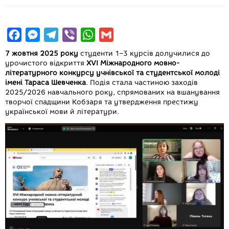
F
M
T
V
W
G
a
e
e
i
h
m
7 жовтня 2025 року
студенти 1–3 курсів долучилися до
c
s
l
b
a
a
урочистого відкриття
XVI Міжнародного мовно-
літературного конкурсу учнівської та студентської молоді
e
s
e
e
t
i
імені Тараса Шевченка
. Подія стала частиною заходів
b
e
g
r
s
l
2025/2026 навчального року, спрямованих на вшанування
творчої спадщини Кобзаря та утвердження престижу
o
n
r
A
української мови й літератури.
o
g
a
p
k
e
m
p
r