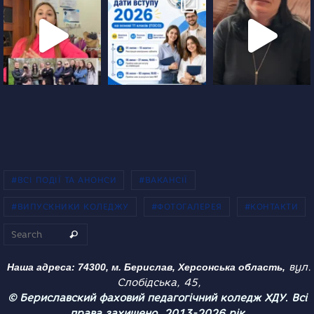
#ВСІ ПОДІЇ ТА АНОНСИ
#ВАКАНСІЇ
#ВИПУСКНИКИ КОЛЕДЖУ
#ФОТОГАЛЕРЕЯ
#КОНТАКТИ
Search for:
Search
вул.
Наша адреса: 74300, м. Берислав, Херсонська область,
Слобідська, 45,
© Бериславский фаховий педагогічний коледж ХДУ. Всі
права захищено. 2013-2026 рік