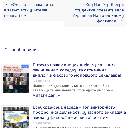
«Освіта — наша сила:
«Код Нації» у бісері:
вітаємо всіх учителів і
студентка презентувала
педагогів!»
ґердан на Національному
фестивалі
Останні новини
Вітаємо наших випускників із успішним
закінченням коледжу та отримання
дипломів фахового молодшого бакалавра!
30.06.2026
Шановні випускники! Сьогодні ви офіційно
завершуєте навчання та отримуєте дипломи …
Читати далі »
Всеукраїнська нарада «Полівекторність
професійної діяльності сучасного викладача
закладу фахової передвищої освіти»
13.06.2026
11 червня на базі Чернівецького індустріального