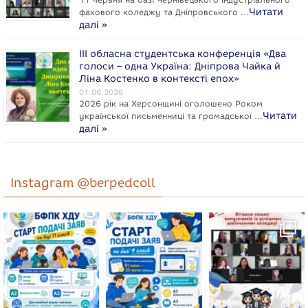
Читати
фахового коледжу та Дніпровського …
далі »
ІІІ обласна студентська конференція «Два
голоси – одна Україна: Дніпрова Чайка й
Ліна Костенко в контексті епох»
01.06.2026
2026 рік на Херсонщині оголошено Роком
Читати
укpaїнcької письменниці та громадської …
далі »
Instagram @berpedcoll