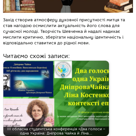
Захід створив атмосферу духовної присутності митця та
став нагодою осмислити актуальність його слова для
сучасної молоді. Творчість Шевченка й надалі надихає
мислити критично, зберігати національну ідентичність і
відповідально ставитися до рідної мови.
Читаємо схожі записи:
ІІІ обласна студентська конференція «Два голоси –
одна Україна: Дніпрова Чайка й Ліна…