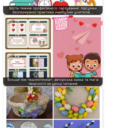
Шість тижнів професійного гартування: підсумки
безперервної практики майбутніх учителів…
Більше ніж «валентинка»: авторська казка та магія
творчості на уроці читання