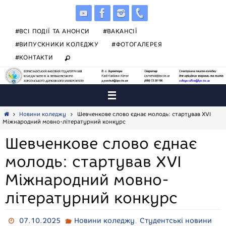
Skip
to
content
#ВСІ ПОДІЇ ТА АНОНСИ
#ВАКАНСІЇ
#ВИПУСКНИКИ КОЛЕДЖУ
#ФОТОГАЛЕРЕЯ
#КОНТАКТИ
Home
Новини коледжу
Шевченкове слово єднає молодь: стартував XVI
Міжнародний мовно-літературний конкурс
Шевченкове слово єднає
молодь: стартував XVI
Міжнародний мовно-
літературний конкурс
,
07.10.2025
Новини коледжу
Студентські новини