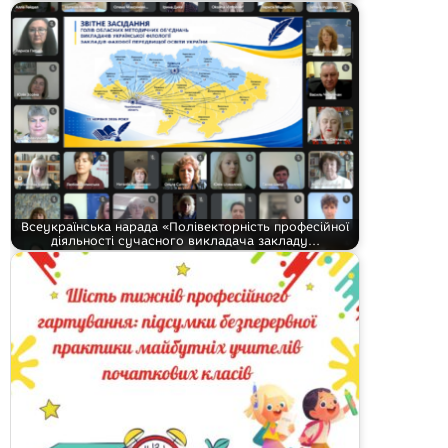
Всеукраїнська нарада «Полівекторність професійної
діяльності сучасного викладача закладу…