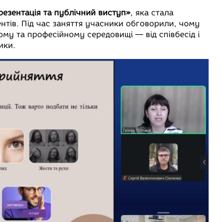
езентація та публічний виступ»
, яка стала
нтів. Під час заняття учасники обговорили, чому
му та професійному середовищі — від співбесід і
ики.