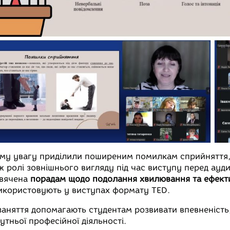
му увагу приділили поширеним помилкам сприйняття,
ж ролі зовнішнього вигляду під час виступу перед ауд
вячена
порадам щодо подолання хвилювання та ефект
використовують у виступах формату TED.
 заняття допомагають студентам розвивати впевненість,
утньої професійної діяльності.