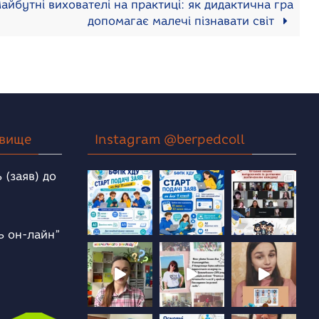
айбутні вихователі на практиці: як дидактична гра
допомагає малечі пізнавати світ
овище
Instagram @berpedcoll
 (заяв) до
ь он-лайн”