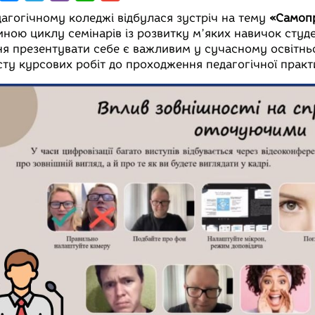
e
e
i
h
m
дагогічному коледжі відбулася зустріч на тему
«Самопр
s
l
b
a
a
иною циклу семінарів із розвитку м’яких навичок студе
ня презентувати себе є важливим у сучасному освітньо
s
e
e
t
i
сту курсових робіт до проходження педагогічної практ
b
e
g
r
s
l
o
n
r
A
o
g
a
p
e
m
p
r