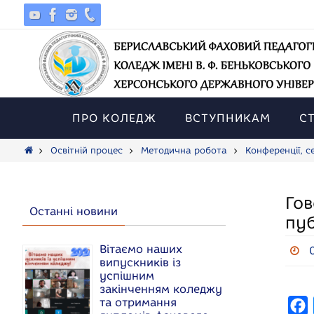
Skip
to
content
Skip
to
ПРО КОЛЕДЖ
ВСТУПНИКАМ
С
content
Home
Освітній процес
Методична робота
Конференції, с
Гов
Останні новини
пуб
Вітаємо наших
випускників із
успішним
закінченням коледжу
та отримання
F