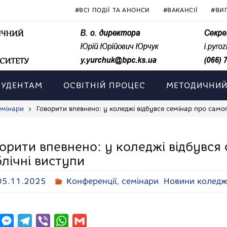
#ВСІ ПОДІЇ ТА АНОНСИ
#ВАКАНСІЇ
#ВИ
ТУДЕНТАМ
ОСВІТНІЙ ПРОЦЕС
МЕТОДИЧНИЙ
емінари
Говорити впевнено: у коледжі відбувся семінар про само
орити впевнено: у коледжі відбувся
лічні виступи
05.11.2025
Конференції, семінари
,
Новини колед
M
T
V
W
G