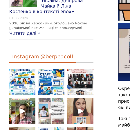
Україна: Дніпрова
Чайка й Ліна
Костенко в контексті епох»
01.06.2026
2026 рік на Херсонщині оголошено Роком
укpaїнcької письменниці та громадської …
Читати далі »
Instagram @berpedcoll
Окре
тако
прис
які 
Такі
майб