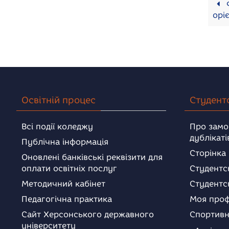
Ф
орі
Освітній процес
Студент
Всі події коледжу
Про замо
дублікаті
Публічна інформація
Сторінка
Оновлені банківські реквізити для
оплати освітніх послуг
Студентс
Методичний кабінет
Студентс
Педагогічна практика
Моя проф
Сайт Херсонського державного
Спортивн
університету