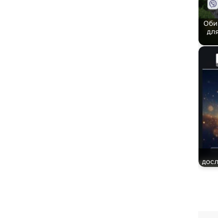
Оби
дл
досл