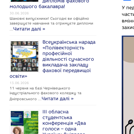
дипломів фахового
a
молодшого бакалавра!
У пе
c
30.06.2026
част
Шановні випускники! Сьогодні ви офіційно
вмін
e
завершуєте навчання та отримуєте дипломи
захи
Читати далі »
…
Всеукраїнська нарада
«Полівекторність
професійної
k
діяльності сучасного
викладача закладу
фахової передвищої
освіти»
13.06.2026
11 червня на базі Чернівецького
індустріального фахового коледжу та
Читати далі »
Дніпровського …
ІІІ обласна
студентська
конференція «Два
голоси – одна