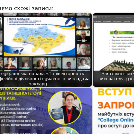
аємо схожі записи:
сеукраїнська нарада «Полівекторність
Настільні ігри
фесійної діяльності сучасного викладача
вихователя: у к
закладу…