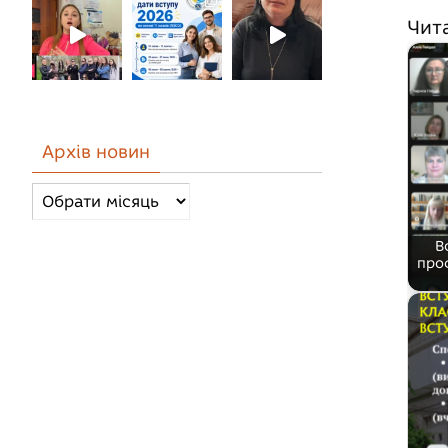
Чит
Архів новин
Архів
новин
В
про