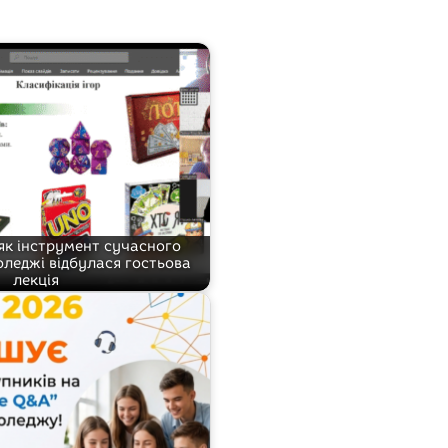
 як інструмент сучасного
оледжі відбулася гостьова
лекція