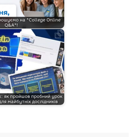
рошуємо на "College Online
Q&A"!
: як пройшов пробний урок
для майбутніх дослідників