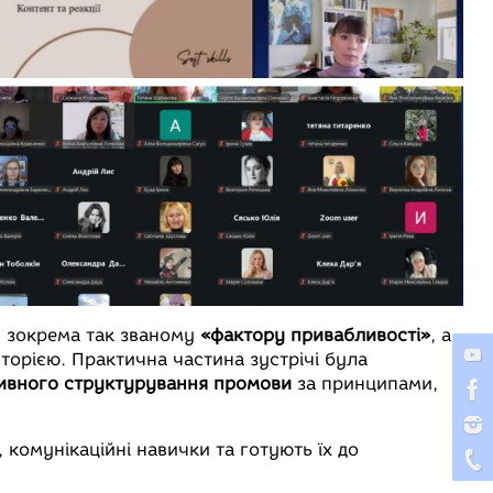
 зокрема так званому
«фактору привабливості»
, а
иторією.
Практична частина зустрічі була
ивного структурування промови
за принципами,
 комунікаційні навички та готують їх до