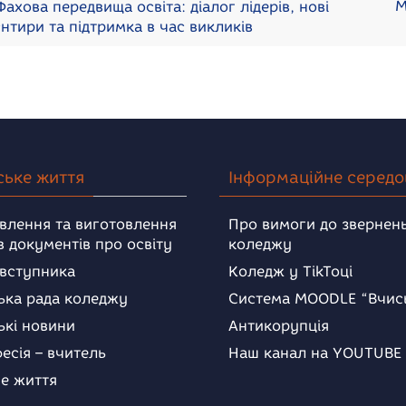
М
ахова передвища освіта: діалог лідерів, нові
єнтири та підтримка в час викликів
ське життя
Інформаційне серед
влення та виготовлення
Про вимоги до звернень
в документів про освіту
коледжу
 вступника
Коледж у TikToці
ька рада коледжу
Система MOODLE “Вчис
ькі новини
Антикорупція
есія – вчитель
Наш канал на YOUTUBE
е життя