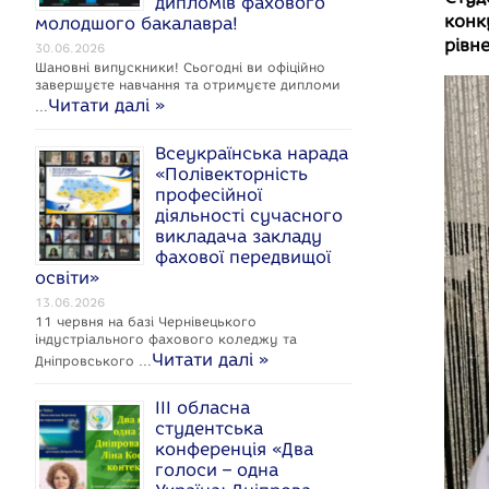
дипломів фахового
c
конк
молодшого бакалавра!
рівн
e
30.06.2026
Шановні випускники! Сьогодні ви офіційно
завершуєте навчання та отримуєте дипломи
Читати далі »
…
Всеукраїнська нарада
k
«Полівекторність
професійної
діяльності сучасного
викладача закладу
фахової передвищої
освіти»
13.06.2026
11 червня на базі Чернівецького
індустріального фахового коледжу та
Читати далі »
Дніпровського …
ІІІ обласна
студентська
конференція «Два
голоси – одна