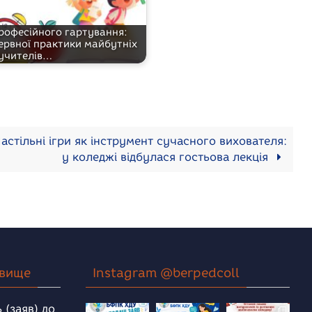
професійного гартування:
ервної практики майбутніх
учителів…
астільні ігри як інструмент сучасного вихователя:
у коледжі відбулася гостьова лекція
овище
Instagram @berpedcoll
 (заяв) до