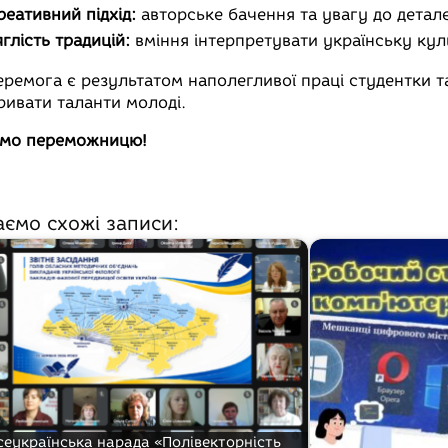
реативний підхід:
авторське бачення та увагу до детал
яглість традицій:
вміння інтерпретувати українську кул
еремога є результатом наполегливої праці студентки т
ривати таланти молоді.
ємо переможницю!
аємо схожі записи:
сеукраїнська нарада «Полівекторність