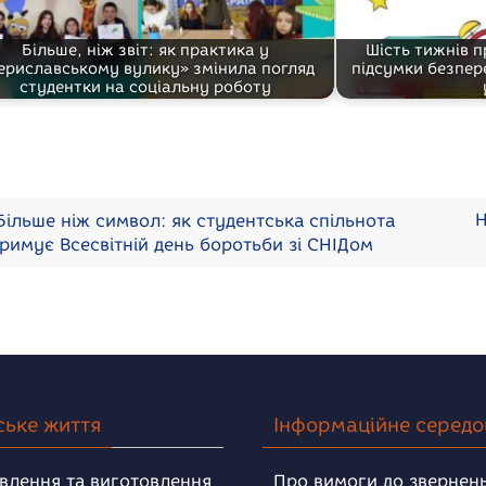
Більше, ніж звіт: як практика у
Шість тижнів 
ериславському вулику» змінила погляд
підсумки безпер
студентки на соціальну роботу
Н
ільше ніж символ: як студентська спільнота
тримує Всесвітній день боротьби зі СНІДом
ське життя
Інформаційне серед
влення та виготовлення
Про вимоги до звернень