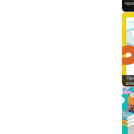
про
При
дош