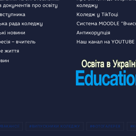
в документів про освіту
коледжу
 вступника
Коледж у TikToці
ька рада коледжу
Система MOODLE “Вчис
ькі новини
Антикорупція
есія – вчитель
Наш канал на YOUTUBE
е життя
овин
#ВАКАНСІЇ
#ВИПУСКНИКИ КОЛЕДЖУ
#ФОТОГАЛЕРЕЯ
#К