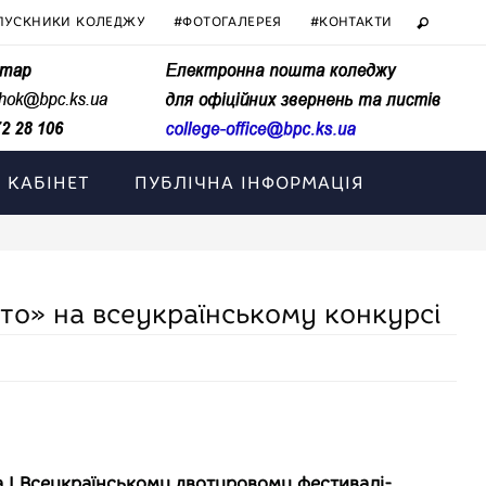
ПУСКНИКИ КОЛЕДЖУ
#ФОТОГАЛЕРЕЯ
#КОНТАКТИ
 КАБІНЕТ
ПУБЛІЧНА ІНФОРМАЦІЯ
то» на всеукраїнському конкурсі
 І Всеукраїнському двотуровому фестивалі-