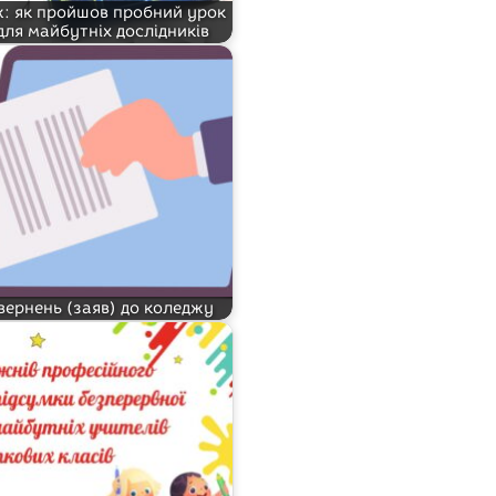
: як пройшов пробний урок
для майбутніх дослідників
вернень (заяв) до коледжу