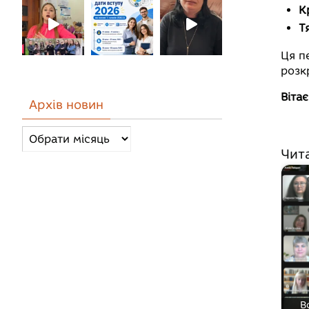
К
Т
Ця п
розк
Віта
Архів новин
Архів
новин
Чит
В