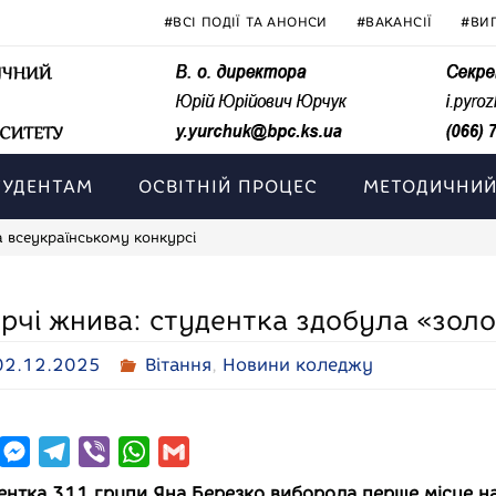
#ВСІ ПОДІЇ ТА АНОНСИ
#ВАКАНСІЇ
#ВИ
ТУДЕНТАМ
ОСВІТНІЙ ПРОЦЕС
МЕТОДИЧНИЙ
а всеукраїнському конкурсі
рчі жнива: студентка здобула «золо
02.12.2025
Вітання
,
Новини коледжу
M
T
V
W
G
e
e
i
h
m
ентка 311 групи Яна Березко виборола перше місце на