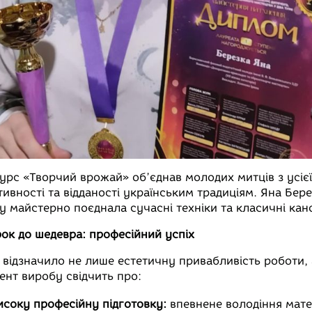
урс «Творчий врожай» об’єднав молодих митців з усієї
тивності та відданості українським традиціям. Яна Бере
у майстерно поєднала сучасні техніки та класичні кан
рок до шедевра: професійний успіх
 відзначило не лише естетичну привабливість роботи, 
ент виробу свідчить про:
исоку професійну підготовку:
впевнене володіння мате