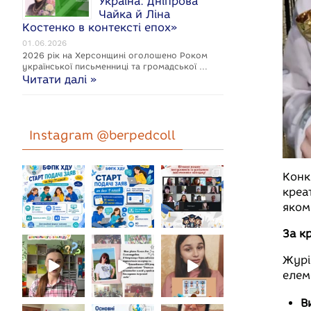
Україна: Дніпрова
Чайка й Ліна
Костенко в контексті епох»
01.06.2026
2026 рік на Херсонщині оголошено Роком
укpaїнcької письменниці та громадської …
Читати далі »
Instagram @berpedcoll
Конк
креа
яком
За к
Журі
елем
В