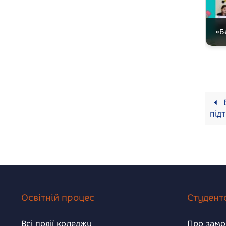
«Б
Б
під
Освітній процес
Студент
Всі події коледжу
Про замо