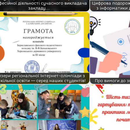
фесійної діяльності сучасного викладача
Цифрова подорож
закладу…
з інформатики 
зери регіональної Інтернет-олімпіади з
кільної освіти — серед наших студентів!
Про вимоги до з