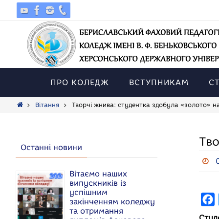
Skip
to
content
Skip
to
ПРО КОЛЕДЖ
ВСТУПНИКАМ
С
content
Home
Вітання
Творчі жнива: студентка здобула «золото» н
Тво
Останні новини
Вітаємо наших
випускників із
успішним
F
закінченням коледжу
та отримання
a
Студ