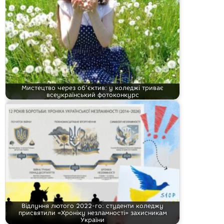
Мистецтво через об’єктив: у коледжі триває
всеукраїнський фотоконкурс
Відлуння лютого 2022-го: студенти коледжу
присвятили «Хроніку незламності» захисникам
України