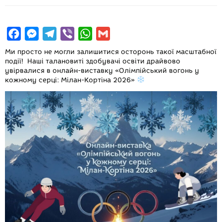
F
M
T
V
W
G
a
e
e
i
h
m
Ми просто не могли залишитися осторонь такої масштабної
c
s
l
b
a
a
події! Наші талановиті здобувачі освіти драйвово
увірвалися в
онлайн-виставку «Олімпійський вогонь у
e
s
e
e
t
i
кожному серці: Мілан-Кортіна 2026»
b
e
g
r
s
l
o
n
r
A
o
g
a
p
k
e
m
p
r