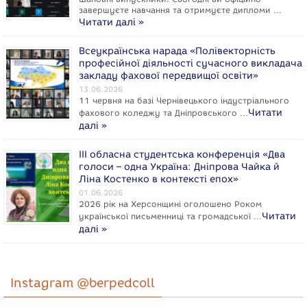
завершуєте навчання та отримуєте дипломи …
Читати далі »
Всеукраїнська нарада «Полівекторність
професійної діяльності сучасного викладача
закладу фахової передвищої освіти»
13.06.2026
11 червня на базі Чернівецького індустріального
Читати
фахового коледжу та Дніпровського …
далі »
ІІІ обласна студентська конференція «Два
голоси – одна Україна: Дніпрова Чайка й
Ліна Костенко в контексті епох»
01.06.2026
2026 рік на Херсонщині оголошено Роком
Читати
укpaїнcької письменниці та громадської …
далі »
Instagram @berpedcoll