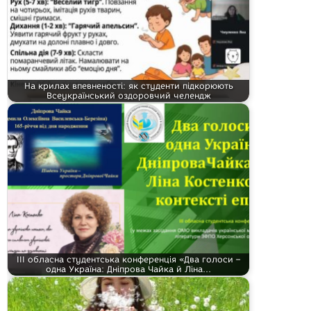
На крилах впевненості: як студенти підкорюють
Всеукраїнський оздоровчий челендж
ІІІ обласна студентська конференція «Два голоси –
одна Україна: Дніпрова Чайка й Ліна…