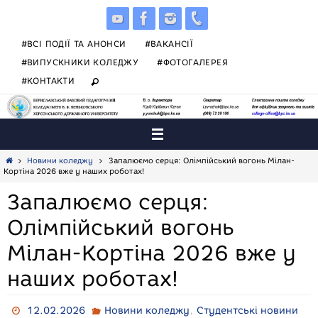
Skip
to
content
#ВСІ ПОДІЇ ТА АНОНСИ
#ВАКАНСІЇ
#ВИПУСКНИКИ КОЛЕДЖУ
#ФОТОГАЛЕРЕЯ
#КОНТАКТИ
Home
Новини коледжу
Запалюємо серця: Олімпійський вогонь Мілан-
Кортіна 2026 вже у наших роботах!
Запалюємо серця:
Олімпійський вогонь
Мілан-Кортіна 2026 вже у
наших роботах!
,
12.02.2026
Новини коледжу
Студентські новини