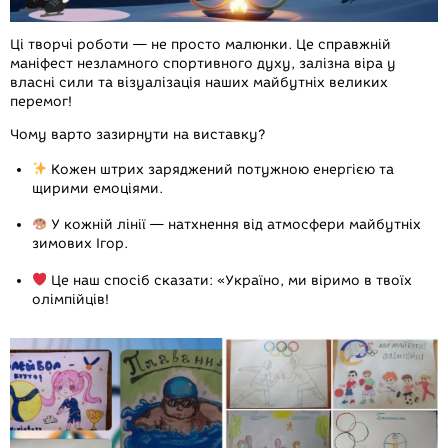
Ці творчі роботи — не просто малюнки. Це справжній
маніфест
незламного спортивного духу
, залізна віра у
власні сили та візуалізація наших майбутніх великих
перемог!
Чому варто зазирнути на виставку?
Кожен штрих заряджений потужною енергією та
щирими емоціями.
У кожній лінії — натхнення від атмосфери майбутніх
зимових Ігор.
Це наш спосіб сказати: «Україно, ми віримо в твоїх
олімпійців!