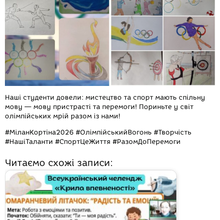
Наші студенти довели: мистецтво та спорт мають спільну
мову — мову пристрасті та перемоги! Пориньте у світ
олімпійських мрій разом із нами!
#МіланКортіна2026 #ОлімпійськийВогонь #Творчість
#НашіТаланти #СпортЦеЖиття #РазомДоПеремоги
Читаємо схожі записи: