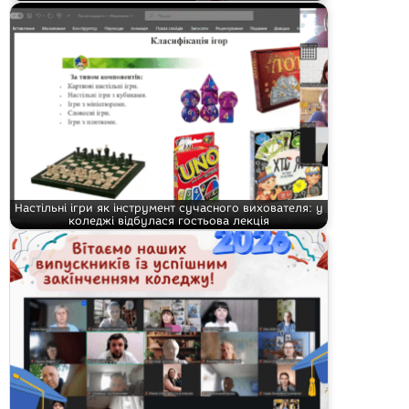
Настільні ігри як інструмент сучасного вихователя: у
коледжі відбулася гостьова лекція