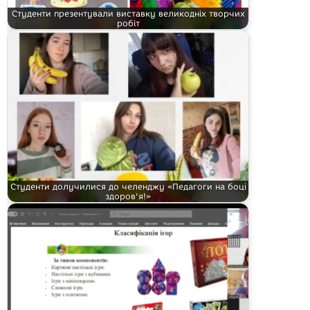
Студенти презентували виставку великодніх творчих
робіт
Студенти долучилися до челенджу «Педагоги на боці
здоров'я!»