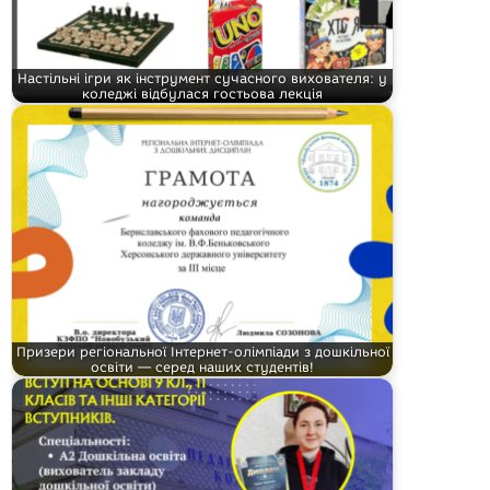
Настільні ігри як інструмент сучасного вихователя: у
коледжі відбулася гостьова лекція
Призери регіональної Інтернет-олімпіади з дошкільної
освіти — серед наших студентів!