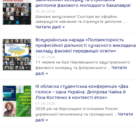
дипломів фахового молодшого бакалавра!
30.06.2026
Шановні випускники! Сьогодні ви офіційно
завершуєте навчання та отримуєте дипломи …
Читати далі »
Всеукраїнська нарада «Полівекторність
професійної діяльності сучасного викладача
закладу фахової передвищої освіти»
13.06.2026
11 червня на базі Чернівецького індустріального
Читати
фахового коледжу та Дніпровського …
далі »
ІІІ обласна студентська конференція «Два
голоси – одна Україна: Дніпрова Чайка й
Ліна Костенко в контексті епох»
01.06.2026
2026 рік на Херсонщині оголошено Роком
Читати
укpaїнcької письменниці та громадської …
далі »