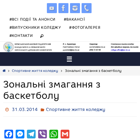
Skip
to
content
#ВСІ ПОДІЇ ТА АНОНСИ
#ВАКАНСІЇ
#ВИПУСКНИКИ КОЛЕДЖУ
#ФОТОГАЛЕРЕЯ
#КОНТАКТИ
Home
Спортивне життя коледжу
Зональні змагання з баскетболу
Зональні змагання з
баскетболу
31.03.2014
Спортивне життя коледжу
F
M
T
V
W
G