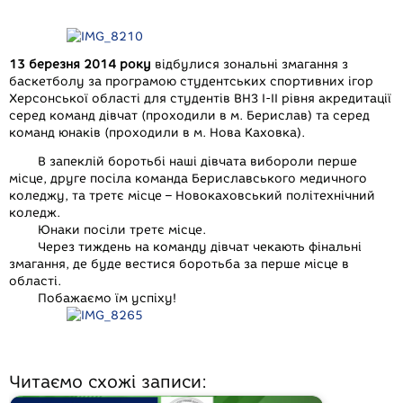
a
e
e
i
h
m
c
s
l
b
a
a
e
s
e
e
t
i
13 березня 2014 року
відбулися зональні змагання з
баскетболу за програмою студентських спортивних ігор
b
e
g
r
s
l
Херсонської області для студентів ВНЗ І-ІІ рівня акредитації
o
n
r
A
серед команд дівчат (проходили в м. Берислав) та серед
команд юнаків (проходили в м. Нова Каховка).
o
g
a
p
k
e
m
p
В запеклій боротьбі наші дівчата вибороли перше
місце, друге посіла команда Бериславського медичного
r
коледжу, та третє місце – Новокаховський політехнічний
коледж.
Юнаки посіли третє місце.
Через тиждень на команду дівчат чекають фінальні
змагання, де буде вестися боротьба за перше місце в
області.
Побажаємо їм успіху!
Читаємо схожі записи: