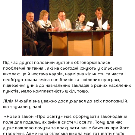
Під час другої половини зустрічі обговорювались
проблемні питання , які на сьогодні існують у сільських
школах: це й нестача кадрів, надмірна кількість та часта і
необґрунтована зміна посібників та шкільних програм,
підвезення учнів до навчальних закладів з різних населених
пунктів, мало комплектність шкіл, тощо.
Лілія Михайлівна уважно дослухалася до всіх пропозицій,
що звучали у залі.
«Новий закон «Про освіту» має сформувати законодавче
поле для подальших змін в системі освіти. Тому для нас
дуже важливо почути та врахувати ваше бачення при його
створенні. Адже нова сільська школа має готувати своїх