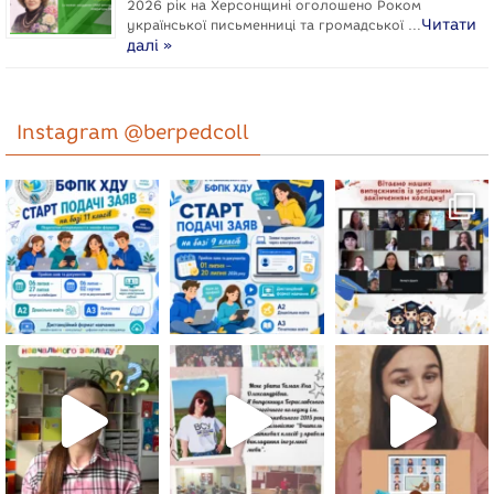
2026 рік на Херсонщині оголошено Роком
Читати
укpaїнcької письменниці та громадської …
далі »
Instagram @berpedcoll