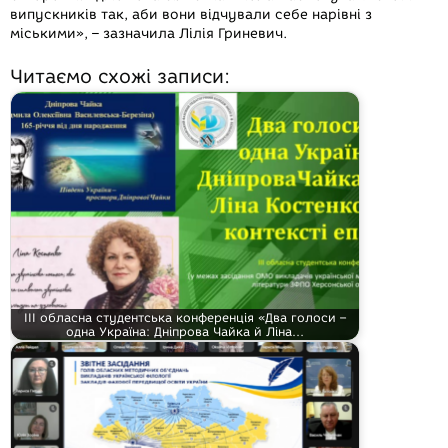
випускників так, аби вони відчували себе нарівні з
міськими», – зазначила Лілія Гриневич.
Читаємо схожі записи:
ІІІ обласна студентська конференція «Два голоси –
одна Україна: Дніпрова Чайка й Ліна…