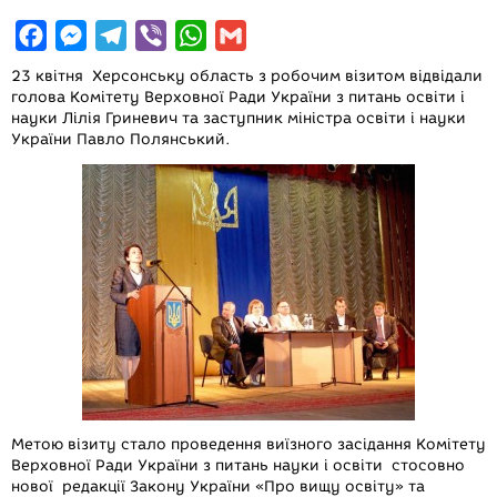
F
M
T
V
W
G
a
e
e
i
h
m
23 квітня Херсонську область з робочим візитом відвідали
c
s
l
b
a
a
голова Комітету Верховної Ради України з питань освіти і
науки Лілія Гриневич та заступник міністра освіти і науки
e
s
e
e
t
i
України Павло Полянський.
b
e
g
r
s
l
o
n
r
A
o
g
a
p
k
e
m
p
r
Метою візиту стало проведення виїзного засідання Комітету
Верховної Ради України з питань науки і освіти стосовно
нової редакції Закону України «Про вищу освіту» та