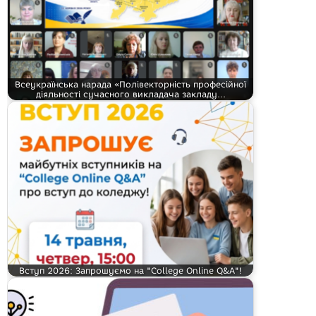
Всеукраїнська нарада «Полівекторність професійної
діяльності сучасного викладача закладу…
Вступ 2026: Запрошуємо на "College Online Q&A"!