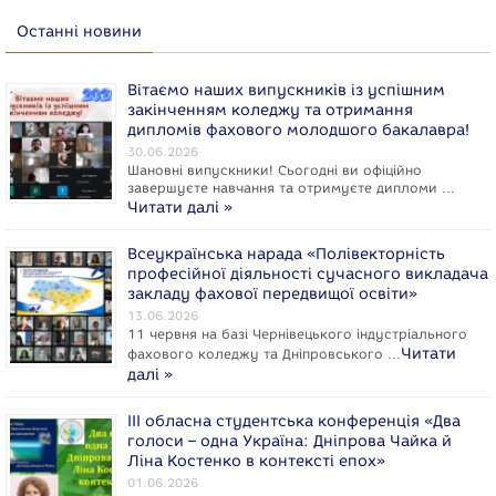
Останні новини
Вітаємо наших випускників із успішним
закінченням коледжу та отримання
дипломів фахового молодшого бакалавра!
30.06.2026
Шановні випускники! Сьогодні ви офіційно
завершуєте навчання та отримуєте дипломи …
Читати далі »
Всеукраїнська нарада «Полівекторність
професійної діяльності сучасного викладача
закладу фахової передвищої освіти»
13.06.2026
11 червня на базі Чернівецького індустріального
Читати
фахового коледжу та Дніпровського …
далі »
ІІІ обласна студентська конференція «Два
голоси – одна Україна: Дніпрова Чайка й
Ліна Костенко в контексті епох»
01.06.2026