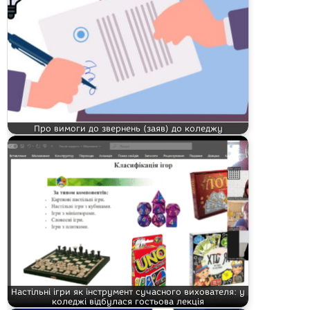
Про вимоги до звернень (заяв) до коледжу
Настільні ігри як інструмент сучасного вихователя: у
коледжі відбулася гостьова лекція