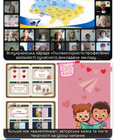
Всеукраїнська нарада «Полівекторність професійної
діяльності сучасного викладача закладу…
Більше ніж «валентинка»: авторська казка та магія
творчості на уроці читання