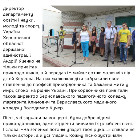
Директор
департаменту
освіти і науки,
молоді та спорту
України
Херсонської
обласної
державної
адміністрації
Андрій Яценко не
тільки привітав
прикордонників, а й передав їм майже сотню малюнків від
дітей Херсона. На цих малюнках діти зобразили своє
ставлення до професії прикордонника та бажання жити у
мирі, спокої на рідній Україні. Прикордонників привітали
також директор Бериславського педагогічного коледжу
Маргарита Климович та Бериславського медичного
коледжу Володимир Кучер.
Пісні, які звучали на концерті, були добре відомі
прикордонникам, адже студенти вивчили їх улюблені пісні.
І слова: «На зеленые погоны упадет твоя рука…» співали не
тільки актори, а й усі глядачі. Кожну пісню зустрічали