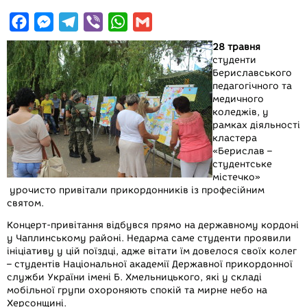
F
M
T
V
W
G
a
e
e
i
h
m
28 травня
c
s
l
b
a
a
студенти
Бериславського
e
s
e
e
t
i
педагогічного та
b
e
g
r
s
l
медичного
коледжів, у
o
n
r
A
рамках діяльності
o
g
a
p
кластера
«Берислав –
k
e
m
p
студентське
r
містечко»
урочисто привітали прикордонників із професійним
святом.
Концерт-привітання відбувся прямо на державному кордоні
у Чаплинському районі. Недарма саме студенти проявили
ініціативу у цій поїздці, адже вітати їм довелося своїх колег
– студентів Національної академії Державної прикордонної
служби України імені Б. Хмельницького, які у складі
мобільної групи охороняють спокій та мирне небо на
Херсонщині.