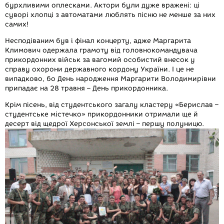
бурхливими оплесками. Актори були дуже вражені: ці
суворі хлопці з автоматами люблять пісню не менше за них
самих!
Несподіваним був і фінал концерту, адже Маргарита
Климович одержала грамоту від головнокомандувача
прикордонних військ за вагомий особистий внесок у
справу охорони державного кордону України. І це не
випадково, бо День народження Маргарити Володимирівни
припадає на 28 травня – День прикордонника.
Крім пісень, від студентського загалу кластеру «Берислав –
студентське містечко» прикордонники отримали ще й
десерт від щедрої Херсонської землі – першу полуницю.