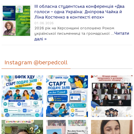
ІІІ обласна студентська конференція «Два
голоси – одна Україна: Дніпрова Чайка й
Ліна Костенко в контексті епох»
01.06.2026
2026 рік на Херсонщині оголошено Роком
Читати
укpaїнcької письменниці та громадської …
далі »
Instagram @berpedcoll