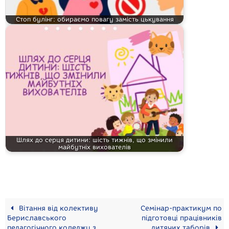
Стоп булінг: обираємо повагу замість цькування
Шлях до серця дитини: шість тижнів, що змінили
майбутніх вихователів
Вітання від колективу
Семінар-практикум по
Бериславського
підготовці працівників
педагогічного коледжу з
дитячих таборів