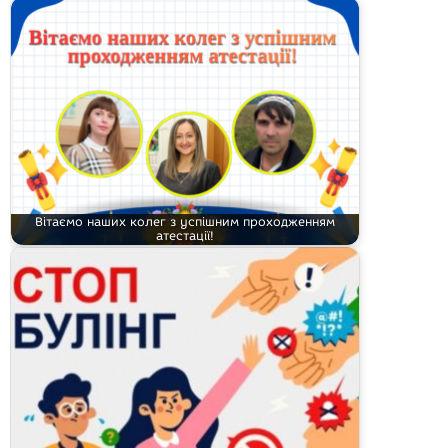
Вітаємо наших колег з успішним проходженням
атестації!