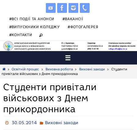
Skip
to
content
#ВСІ ПОДІЇ ТА АНОНСИ
#ВАКАНСІЇ
#ВИПУСКНИКИ КОЛЕДЖУ
#ФОТОГАЛЕРЕЯ
#КОНТАКТИ
Home
Освітній процес
Виховна робота
Виховні заходи
Студенти
привітали військових з Днем прикордонника
Студенти привітали
військових з Днем
прикордонника
30.05.2014
Виховні заходи