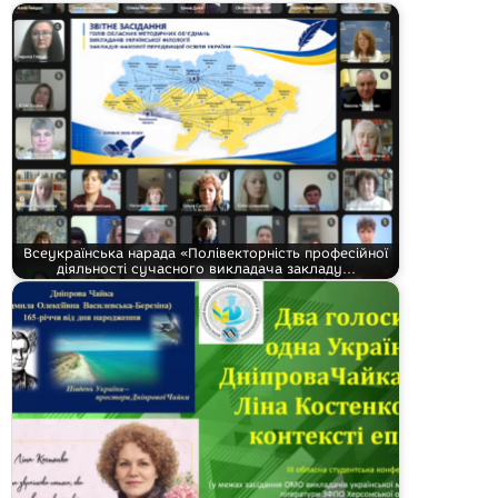
Всеукраїнська нарада «Полівекторність професійної
діяльності сучасного викладача закладу…