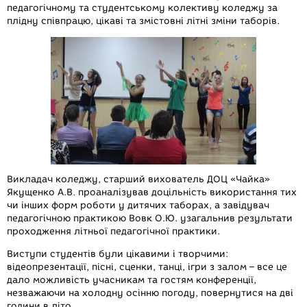
педагогічному та студентському колективу коледжу за
плідну співпрацю, цікаві та змістовні літні зміни таборів.
Викладач коледжу, старший вихователь ДОЦ «Чайка»
Якущенко А.В. проаналізував доцільність використання тих
чи інших форм роботи у дитячих таборах, а завідувач
педагогічною практикою Вовк О.Ю. узагальнив результати
проходження літньої педагогічної практики.
Виступи студентів були цікавими і творчими:
відеопрезентації, пісні, сценки, танці, ігри з залом – все це
дало можливість учасникам та гостям конференції,
незважаючи на холодну осінню погоду, повернутися на дві
години в літо.