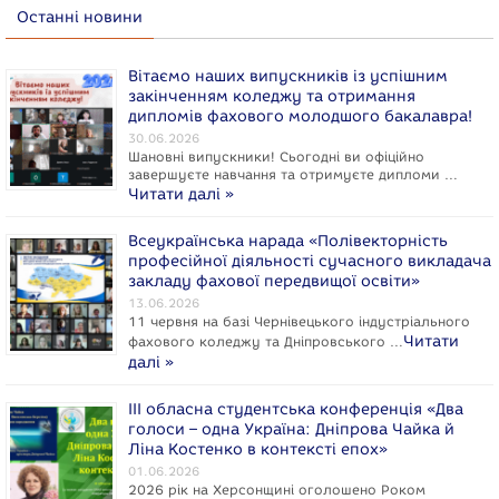
Останні новини
Вітаємо наших випускників із успішним
закінченням коледжу та отримання
дипломів фахового молодшого бакалавра!
30.06.2026
Шановні випускники! Сьогодні ви офіційно
завершуєте навчання та отримуєте дипломи …
Читати далі »
Всеукраїнська нарада «Полівекторність
професійної діяльності сучасного викладача
закладу фахової передвищої освіти»
13.06.2026
11 червня на базі Чернівецького індустріального
Читати
фахового коледжу та Дніпровського …
далі »
ІІІ обласна студентська конференція «Два
голоси – одна Україна: Дніпрова Чайка й
Ліна Костенко в контексті епох»
01.06.2026
2026 рік на Херсонщині оголошено Роком