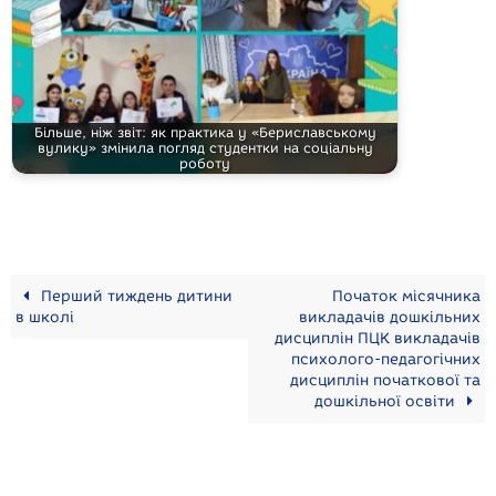
Більше, ніж звіт: як практика у «Бериславському
вулику» змінила погляд студентки на соціальну
роботу
Перший тиждень дитини
Початок місячника
в школі
викладачів дошкільних
дисциплін ПЦК викладачів
психолого-педагогічних
дисциплін початкової та
дошкільної освіти