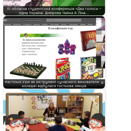
ІІІ обласна студентська конференція «Два голоси –
одна Україна: Дніпрова Чайка й Ліна…
Настільні ігри як інструмент сучасного вихователя: у
коледжі відбулася гостьова лекція