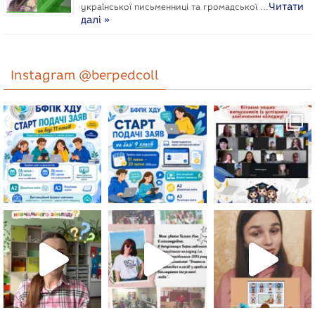
Читати
укpaїнcької письменниці та громадської …
далі »
Instagram @berpedcoll