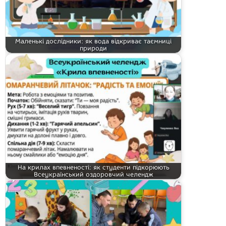
Маленькі дослідники: як вода відкриває таємниці
природи
На крилах впевненості: як студенти підкорюють
Всеукраїнський оздоровчий челендж