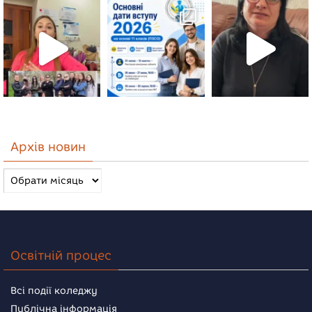
Архів новин
Архів
новин
Освітній процес
Всі події коледжу
Публічна інформація