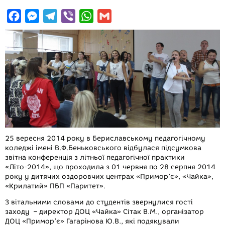
F
M
T
V
W
G
a
e
e
i
h
m
c
s
l
b
a
a
e
s
e
e
t
i
b
e
g
r
s
l
o
n
r
A
o
g
a
p
k
e
m
p
r
25 вересня 2014 року в Бериславському педагогічному
коледжі імені В.Ф.Беньковського відбулася підсумкова
звітна конференція з літньої педагогічної практики
«Літо-2014», що проходила з 01 червня по 28 серпня 2014
року у дитячих оздоровчих центрах «Примор’є», «Чайка»,
«Крилатий» ПБП «Паритет».
З вітальними словами до студентів звернулися гості
заходу – директор ДОЦ «Чайка» Сітак В.М., організатор
ДОЦ «Примор’є» Гагарінова Ю.В., які подякували