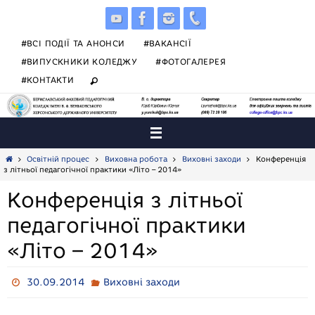
Skip
to
content
#ВСІ ПОДІЇ ТА АНОНСИ
#ВАКАНСІЇ
#ВИПУСКНИКИ КОЛЕДЖУ
#ФОТОГАЛЕРЕЯ
#КОНТАКТИ
Home
Освітній процес
Виховна робота
Виховні заходи
Конференція
з літньої педагогічної практики «Літо – 2014»
Конференція з літньої
педагогічної практики
«Літо – 2014»
30.09.2014
Виховні заходи