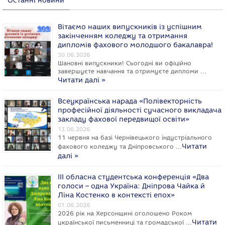
Останні новини
Вітаємо наших випускників із успішним
закінченням коледжу та отримання
дипломів фахового молодшого бакалавра!
30.06.2026
Шановні випускники! Сьогодні ви офіційно
завершуєте навчання та отримуєте дипломи …
Читати далі »
Всеукраїнська нарада «Полівекторність
професійної діяльності сучасного викладача
закладу фахової передвищої освіти»
13.06.2026
11 червня на базі Чернівецького індустріального
Читати
фахового коледжу та Дніпровського …
далі »
ІІІ обласна студентська конференція «Два
голоси – одна Україна: Дніпрова Чайка й
Ліна Костенко в контексті епох»
01.06.2026
2026 рік на Херсонщині оголошено Роком
Читати
укpaїнcької письменниці та громадської …