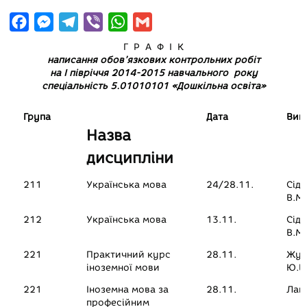
F
M
T
V
W
G
a
e
e
i
h
m
Г Р А Ф І К
c
s
l
b
a
a
написання обов’язкових контрольних робіт
на І півріччя 2014-2015 навчального року
e
s
e
e
t
i
спеціальність 5.01010101 «Дошкільна освіта»
b
e
g
r
s
l
Група
o
n
r
A
Дата
Вик
Назва
o
g
a
p
дисципліни
k
e
m
p
r
211
Українська мова
24/28.11.
Сід
В.М.
212
Українська мова
13.11.
Сід
В.М.
221
Практичний курс
28.11.
Жук
іноземної мови
Ю.В
221
Іноземна мова за
28.11.
Лап
професійним