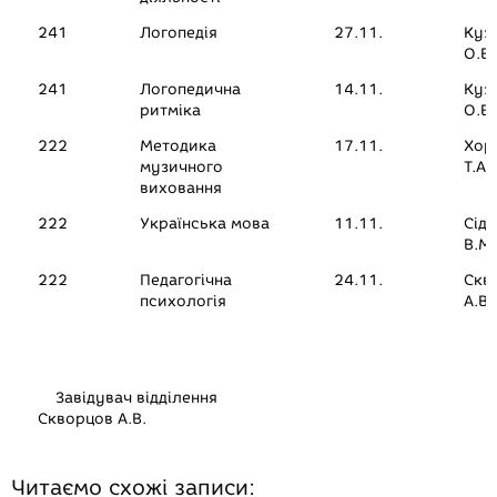
241
Логопедія
27.11.
Куз
О.В.
241
Логопедична
14.11.
Куз
ритміка
О.В.
222
Методика
17.11.
Хор
музичного
Т.А.
виховання
222
Українська мова
11.11.
Сід
В.М.
222
Педагогічна
24.11.
Скв
психологія
А.В.
Завідувач відділення
Скворцов А.В.
Читаємо схожі записи: