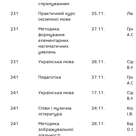
спрямуванням
231
Практичний курс
25.11.
Лап
іноземної мови
231
Методика
27.11.
Гри
формування
А.С.
елементарних
математичних
уявлень
231
Українська мова
26.11.
Сід
В.М.
241
Педагогіка
27.11.
Гри
А.С.
241
Українська мова
17.11.
Сід
В.М.
241
Співи і музична
24.11.
Кор
література
І.В.
241
Методика
26.11.
Бар
зображувальної
О.О.
діяльності