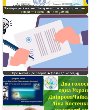
Призери регіональної Інтернет-олімпіади з дошкільної
освіти — серед наших студентів!
Про вимоги до звернень (заяв) до коледжу