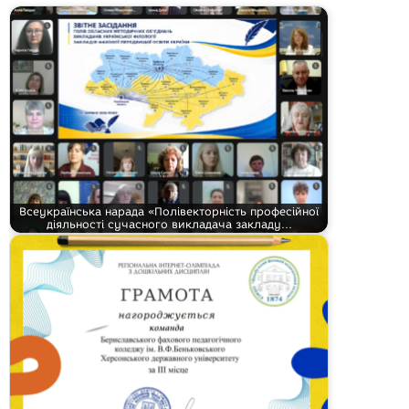
Всеукраїнська нарада «Полівекторність професійної
діяльності сучасного викладача закладу…