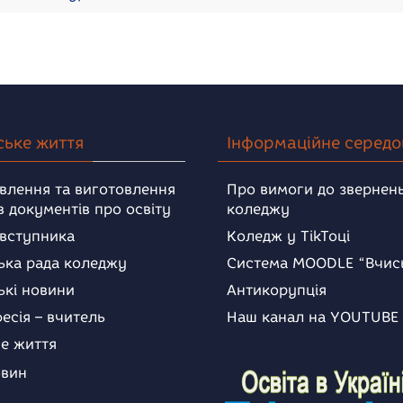
ське життя
Інформаційне серед
влення та виготовлення
Про вимоги до звернень
в документів про освіту
коледжу
 вступника
Коледж у TikToці
ька рада коледжу
Система MOODLE “Вчис
ькі новини
Антикорупція
есія – вчитель
Наш канал на YOUTUBE
е життя
овин