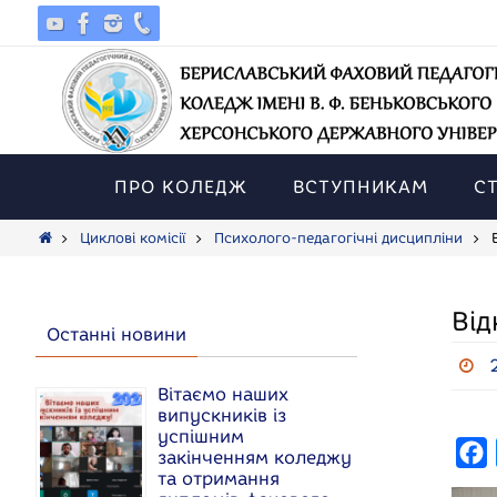
Skip
to
content
Skip
to
ПРО КОЛЕДЖ
ВСТУПНИКАМ
С
content
Home
Циклові комісії
Психолого-педагогічні дисципліни
Від
Останні новини
Вітаємо наших
випускників із
успішним
F
закінченням коледжу
та отримання
a