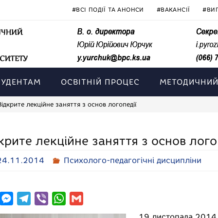
#ВСІ ПОДІЇ ТА АНОНСИ
#ВАКАНСІЇ
#ВИ
ТУДЕНТАМ
ОСВІТНІЙ ПРОЦЕС
МЕТОДИЧНИЙ
Відкрите лекційне заняття з основ логопедії
крите лекційне заняття з основ лого
24.11.2014
Психолого-педагогічні дисципліни
M
T
V
W
G
e
e
i
h
m
19 листопада 2014