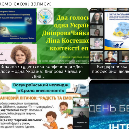
аємо схожі записи:
І обласна студентська конференція «Два
Всеукраїнська
олоси – одна Україна: Дніпрова Чайка й
професійної діял
Ліна…