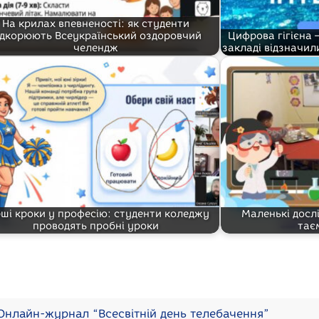
На крилах впевненості: як студенти
ідкорюють Всеукраїнський оздоровчий
Цифрова гігієна 
челендж
закладі відзначил
ші кроки у професію: студенти коледжу
Маленькі дослі
проводять пробні уроки
тає
нлайн-журнал “Всесвітній день телебачення”