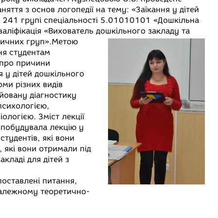
аняття з основ логопедії на тему: «Заїкання у дітей
у 241 групі спеціальності 5.01010101 «Дошкільна
валіфікація «Вихователь дошкільного закладу та
ичних груп».
Метою
ня студентам
 про причини
я у дітей дошкільного
оми різних видів
ійовану діагностику
 психологією,
ологією. Зміст лекції
побудувала лекцію у
студентів, які вони
 які вони отримали під
кладі для дітей з
поставлені питання,
належному теоретично-