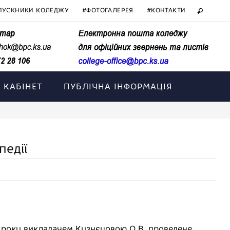
ПУСКНИКИ КОЛЕДЖУ
#ФОТОГАЛЕРЕЯ
#КОНТАКТИ
 КАБІНЕТ
ПУБЛІЧНА ІНФОРМАЦІЯ
педії
 року викладачем Кузнєцовою О.В. проведене