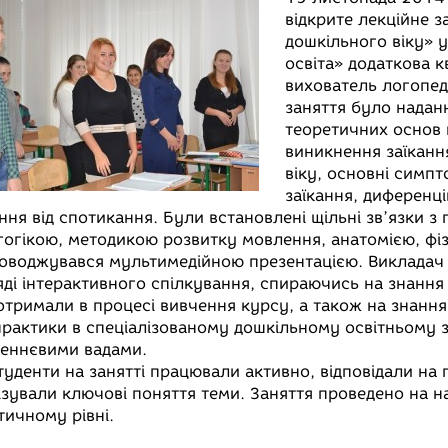
s
l
b
a
a
відкрите лекційне з
дошкільного віку» 
s
e
e
t
i
освіта» додаткова к
b
e
g
r
s
l
вихователь логопед
o
n
r
A
заняття було надан
o
g
a
p
теоретичних основ
виникнення заїканн
e
m
p
віку, основні симпт
r
заїкання, диференц
ання від спотикання. Були встановлені щільні зв’язки з
гогікою, методикою розвитку мовлення, анатомією, фізі
оводжувався мультимедійною презентацією. Викладач 
яді інтерактивного спілкування, спираючись на знання 
отримали в процесі вивчення курсу, а також на знання,
практики в спеціалізованому дошкільному освітньому за
еннєвими вадами.
студенти на занятті працювали активно, відповідали на 
ізували ключові поняття теми. Заняття проведено на 
тичному рівні.