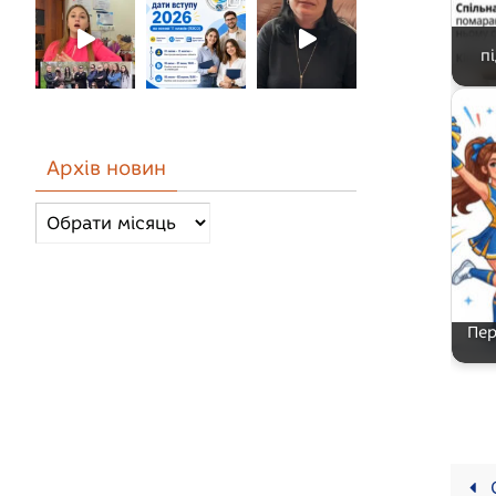
п
Архів новин
Архів
новин
Пер
О