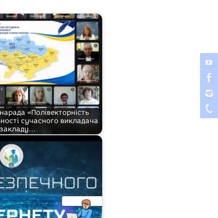
 нарада «Полівекторність
ьності сучасного викладача
закладу…