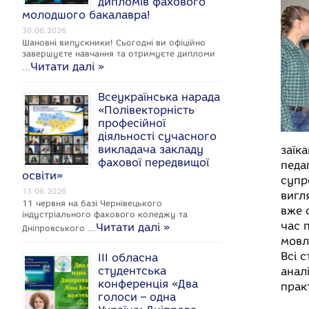
дипломів фахового
c
молодшого бакалавра!
e
30.06.2026
Шановні випускники! Сьогодні ви офіційно
завершуєте навчання та отримуєте дипломи
Читати далі »
…
Всеукраїнська нарада
k
«Полівекторність
професійної
діяльності сучасного
викладача закладу
заїк
фахової передвищої
педа
освіти»
супр
13.06.2026
вигл
11 червня на базі Чернівецького
вже 
індустріального фахового коледжу та
час 
Читати далі »
Дніпровського …
мовл
Всі 
ІІІ обласна
студентська
анал
конференція «Два
прак
голоси – одна