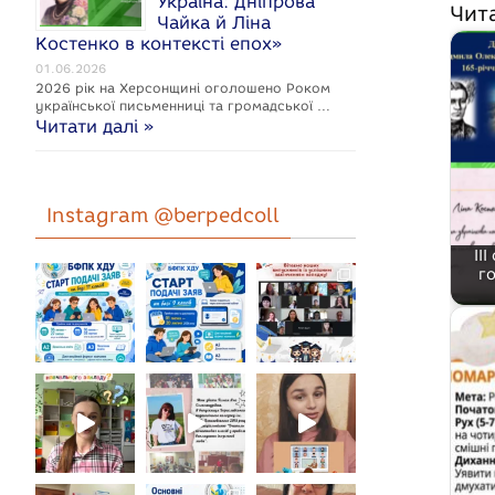
Україна: Дніпрова
Чит
Чайка й Ліна
Костенко в контексті епох»
01.06.2026
2026 рік на Херсонщині оголошено Роком
укpaїнcької письменниці та громадської …
Читати далі »
Instagram @berpedcoll
ІІ
г