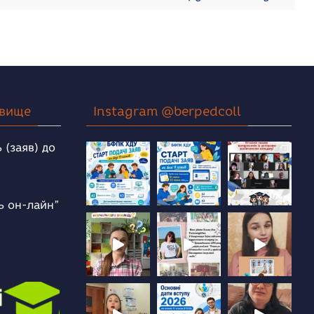
овище
Instagram @berpedcoll
 (заяв) до
ь он-лайн”