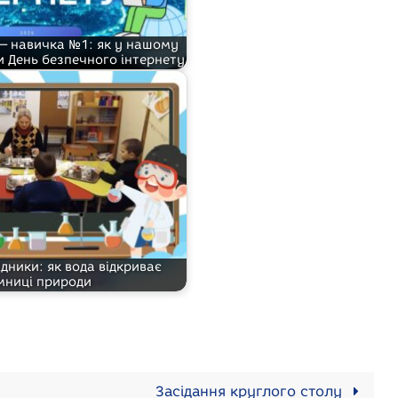
— навичка №1: як у нашому
и День безпечного інтернету
дники: як вода відкриває
мниці природи
Засідання круглого столу