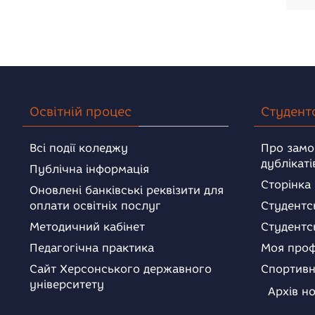
Освітній процес
Студент
Всі події коледжу
Про замо
дублікаті
Публічна інформація
Сторінка
Оновлені банківські реквізити для
оплати освітніх послуг
Студентс
Методичний кабінет
Студентс
Педагогічна практика
Моя проф
Сайт Херсонського державного
Спортивн
університету
Архів н