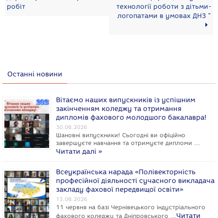
робіт
технології роботи з дітьми-
логопатами в умовах ДНЗ ”
Останні новини
Вітаємо наших випускників із успішним
закінченням коледжу та отримання
дипломів фахового молодшого бакалавра!
30.06.2026
Шановні випускники! Сьогодні ви офіційно
завершуєте навчання та отримуєте дипломи …
Читати далі »
Всеукраїнська нарада «Полівекторність
професійної діяльності сучасного викладача
закладу фахової передвищої освіти»
13.06.2026
11 червня на базі Чернівецького індустріального
Читати
фахового коледжу та Дніпровського …