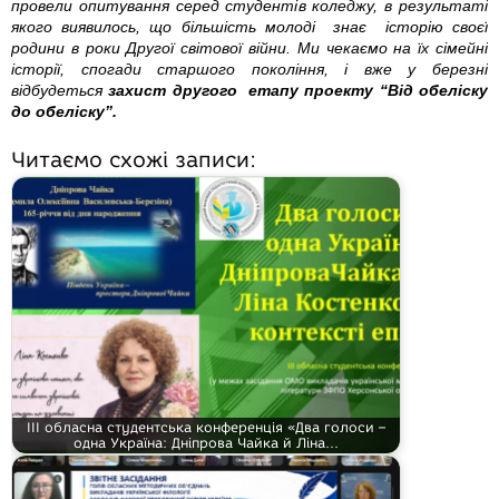
провели опитування серед студентів коледжу, в результаті
якого виявилось, що більшість молоді знає історію своєї
родини в роки Другої світової війни. Ми чекаємо на їх сімейні
історії, спогади старшого покоління, і вже у березні
відбудеться
захист другого етапу проекту “Від обеліску
до обеліску”.
Читаємо схожі записи:
ІІІ обласна студентська конференція «Два голоси –
одна Україна: Дніпрова Чайка й Ліна…