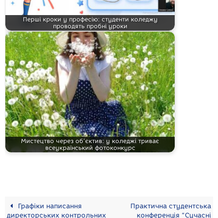
Перші кроки у професію: студенти коледжу
проводять пробні уроки
Мистецтво через об’єктив: у коледжі триває
всеукраїнський фотоконкурс
Графіки написання
Практична студентська
директорських контрольних
конференція “Сучасні