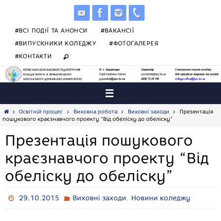
Skip
to
content
#ВСІ ПОДІЇ ТА АНОНСИ
#ВАКАНСІЇ
#ВИПУСКНИКИ КОЛЕДЖУ
#ФОТОГАЛЕРЕЯ
#КОНТАКТИ
Home
Освітній процес
Виховна робота
Виховні заходи
Презентація
пошукового краєзнавчого проекту “Від обеліску до обеліску”
Презентація пошукового
краєзнавчого проекту “Від
обеліску до обеліску”
,
29.10.2015
Виховні заходи
Новини коледжу