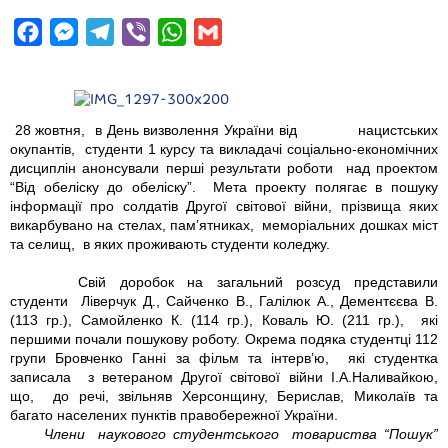
F
M
T
V
W
G
a
e
e
i
h
m
c
s
l
b
a
a
e
s
e
e
t
i
28 жовтня, в День визволення України від нацистських
b
e
g
r
s
l
окупантів, студенти 1 курсу та викладачі соціально-економічних
дисциплін анонсували перші результати роботи над проектом
o
n
r
A
“Від обеліску до обеліску”. Мета проекту полягає в пошуку
o
g
a
p
інформації про солдатів Другої світової війни, прізвища яких
викарбувано на стелах, пам’ятниках, меморіальних дошках міст
k
e
m
p
та селищ, в яких проживають студенти коледжу.
r
Свій доробок на загальний розсуд представили
студенти Ліверчук Д., Сайченко В., Галілюк А., Дементєєва В.
(113 гр.), Самойленко К. (114 гр.), Коваль Ю. (211 гр.), які
першими почали пошукову роботу. Окрема подяка студентці 112
групи Бровченко Ганні за фільм та інтерв’ю, які студентка
записала з ветераном Другої світової війни І.А.Наливайкою,
що, до речі, звільняв Херсонщину, Берислав, Миколаїв та
багато населених пунктів правобережної України.
Члени наукового студентського товариства “Пошук”