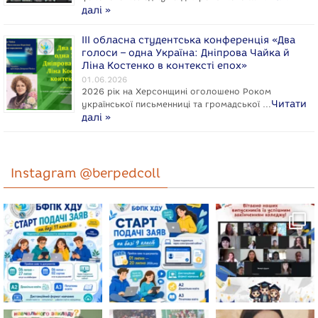
далі »
ІІІ обласна студентська конференція «Два
голоси – одна Україна: Дніпрова Чайка й
Ліна Костенко в контексті епох»
01.06.2026
2026 рік на Херсонщині оголошено Роком
Читати
укpaїнcької письменниці та громадської …
далі »
Instagram @berpedcoll