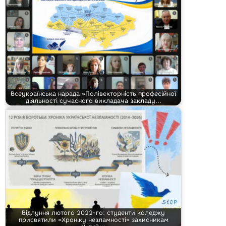
Всеукраїнська нарада «Полівекторність професійної
діяльності сучасного викладача закладу…
Відлуння лютого 2022-го: студенти коледжу
присвятили «Хроніку незламності» захисникам