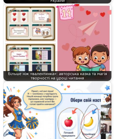
України
Більше ніж «валентинка»: авторська казка та магія
творчості на уроці читання