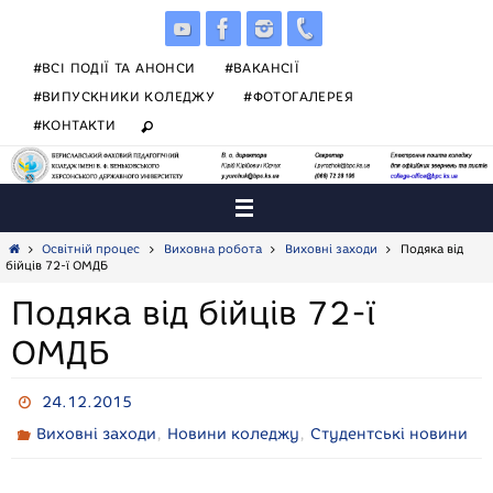
Skip
to
content
#ВСІ ПОДІЇ ТА АНОНСИ
#ВАКАНСІЇ
#ВИПУСКНИКИ КОЛЕДЖУ
#ФОТОГАЛЕРЕЯ
#КОНТАКТИ
Home
Освітній процес
Виховна робота
Виховні заходи
Подяка від
бійців 72-ї ОМДБ
Подяка від бійців 72-ї
ОМДБ
24.12.2015
,
,
Виховні заходи
Новини коледжу
Студентські новини