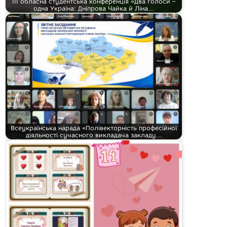
ІІІ обласна студентська конференція «Два голоси –
одна Україна: Дніпрова Чайка й Ліна…
Всеукраїнська нарада «Полівекторність професійної
діяльності сучасного викладача закладу…