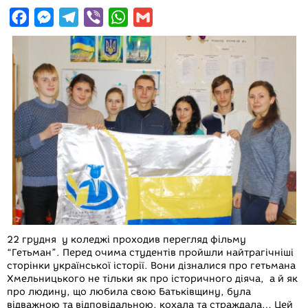
F
M
T
V
W
G
a
e
e
i
h
m
c
s
l
b
a
a
e
s
e
e
t
i
b
e
g
r
s
l
o
n
r
A
o
g
a
p
k
e
m
p
r
22 грудня у коледжі проходив перегляд фільму
“Гетьман”. Перед очима студентів пройшли найтрагічніші
сторінки української історії. Вони дізналися про гетьмана
Хмельницького не тільки як про історичного діяча, а й як
про людину, що любила свою Батьківщину, була
відважною та відповідальною, кохала та страждала… Цей