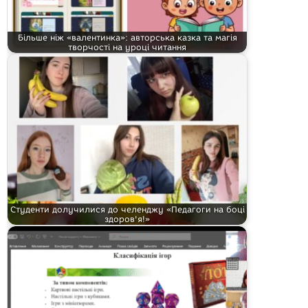
Більше ніж «валентинка»: авторська казка та магія
творчості на уроці читання
Студенти долучилися до челенджу «Педагоги на боці
здоров'я!»