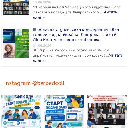
13.06.2026
11 червня на базі Чернівецького індустріального
Читати
фахового коледжу та Дніпровського …
далі »
ІІІ обласна студентська конференція «Два
голоси – одна Україна: Дніпрова Чайка й
Ліна Костенко в контексті епох»
01.06.2026
2026 рік на Херсонщині оголошено Роком
Читати
укpaїнcької письменниці та громадської …
далі »
Instagram @berpedcoll