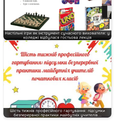
Настільні ігри як інструмент сучасного вихователя: у
коледжі відбулася гостьова лекція
Шість тижнів професійного гартування: підсумки
безперервної практики майбутніх учителів…