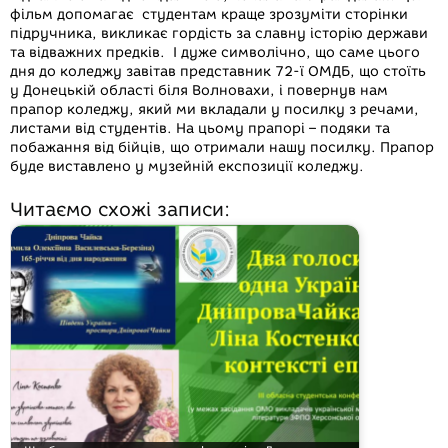
фільм допомагає студентам краще зрозуміти сторінки
підручника, викликає гордість за славну історію держави
та відважних предків. І дуже символічно, що саме цього
дня до коледжу завітав представник 72-ї ОМДБ, що стоїть
у Донецькій області біля Волновахи, і повернув нам
прапор коледжу, який ми вкладали у посилку з речами,
листами від студентів. На цьому прапорі – подяки та
побажання від бійців, що отримали нашу посилку. Прапор
буде виставлено у музейній експозиції коледжу.
Читаємо схожі записи: