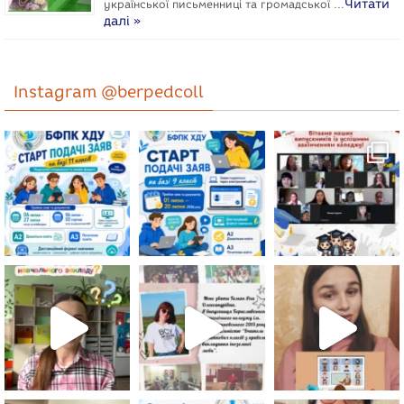
Читати
укpaїнcької письменниці та громадської …
далі »
Instagram @berpedcoll