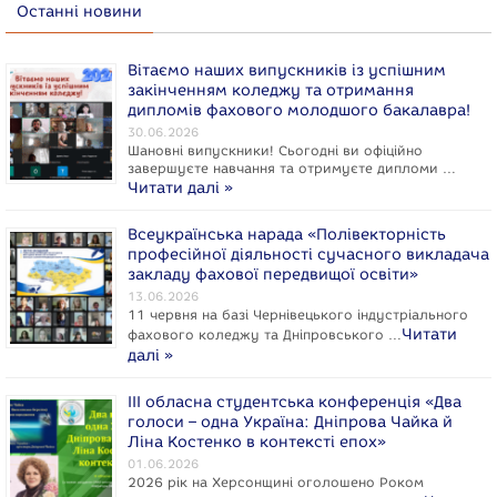
Останні новини
Вітаємо наших випускників із успішним
закінченням коледжу та отримання
дипломів фахового молодшого бакалавра!
30.06.2026
Шановні випускники! Сьогодні ви офіційно
завершуєте навчання та отримуєте дипломи …
Читати далі »
Всеукраїнська нарада «Полівекторність
професійної діяльності сучасного викладача
закладу фахової передвищої освіти»
13.06.2026
11 червня на базі Чернівецького індустріального
Читати
фахового коледжу та Дніпровського …
далі »
ІІІ обласна студентська конференція «Два
голоси – одна Україна: Дніпрова Чайка й
Ліна Костенко в контексті епох»
01.06.2026
2026 рік на Херсонщині оголошено Роком