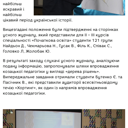
найбільш
яскравий і
найбільш
цікавий період української історії.
Вищезгадані положення були підтвердженні на сторінках
усного журналу, який представили для ІІ – ІІІ курсів
спеціальності «Початкова освіта» студенти 121 групи
Найдьон Д., Чекмарьова Н., Гусак В., Філь К., Співак С.,
Головко Л, Жолобак Ю.
В результаті заходу слухачі усного журналу, аналізуючи
подану інформацію, запропонували шляхи впровадження
козацької педагогіки у вигляді «дерева рішень».
Випереджальне завдання отримали студенти Бутенко Є. та
Пасічник В., які представили аудиторії всесвітньовідому
течію «Хортинг», як один із напрямів впровадження
козацької педагогіки.