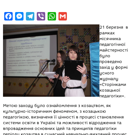
F
M
T
V
W
G
a
e
e
i
h
m
21 березня в
c
s
l
b
a
a
рамках
місячника
e
s
e
e
t
i
педагогічної
b
e
g
r
s
l
майстерності
було
o
n
r
A
проведено
o
g
a
p
захід у формі
усного
k
e
m
p
журналу
r
«Сторінками
козацької
педагогіки».
Метою заходу було ознайомлення з козацтвом, як
культурно-історичним феноменом, з козацькою
педагогікою, визначеня її цінності в процесі становлення
системи освіти в Україні та можливості відродження та
впровадження основних ідей та принципів педагогіки
періоду козацтва в сучасний навчально-виховний процес.