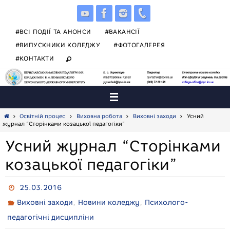
Skip
to
content
#ВСІ ПОДІЇ ТА АНОНСИ
#ВАКАНСІЇ
#ВИПУСКНИКИ КОЛЕДЖУ
#ФОТОГАЛЕРЕЯ
#КОНТАКТИ
Home
Освітній процес
Виховна робота
Виховні заходи
Усний
журнал “Сторінками козацької педагогіки”
Усний журнал “Сторінками
козацької педагогіки”
25.03.2016
,
,
Виховні заходи
Новини коледжу
Психолого-
педагогічні дисципліни