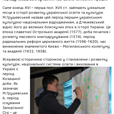
Саме кінець ХVІ – перша пол. ХVII ст. займають унікальне
місце в історії розвитку української освіти та культури.
М.Грушевський назвав цей період першим українським
культурно-національним відродженням, а Д.Чижевський
відніс його до великих блискучих епох в історії України. Це
епоха славетної Острозької академії (1577), доба початків і
розквіту масового книгодрукування (1574), період
радикальних реформ церковного життя (1596-1620), час
виникнення знаменитого Києво – Могилянського колегіуму
та академії (1632, 1658).
Яскравою історичною сторінкою у становленні і розвитку
культури, національної системи освіти і виховання
в
Україні є
період
Козацької
доби. Як
зазначає
М.Грушевськи
й, період
існування
Запорізької
Січі – це