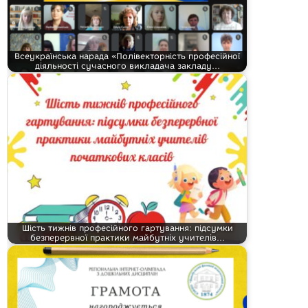
Всеукраїнська нарада «Полівекторність професійної
діяльності сучасного викладача закладу…
Шість тижнів професійного гартування: підсумки
безперервної практики майбутніх учителів…