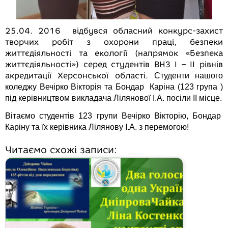
25.04. 2016 відбувся обласний конкурс-захист
творчих робіт з охорони праці, безпеки
життєдіяльності та екології (напрямок «Безпека
життєдіяльності») серед студентів ВНЗ І – ІІ рівнів
акредитації Херсонської області.
Студенти нашого
коледжу Вечірко Вікторія та Бондар Каріна (123 група )
під керівництвом викладача Лілянової І.А. посіли ІІ місце.
Вітаємо студентів 123 групи Вечірко Вікторію, Бондар
Каріну та їх керівника Лілянову І.А. з перемогою!
Читаємо схожі записи: