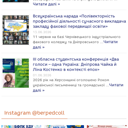
Читати далі »
Всеукраїнська нарада «Полівекторність
професійної діяльності сучасного викладача
закладу фахової передвищої освіти»
13.06.2026
11 червня на базі Чернівецького індустріального
Читати
фахового коледжу та Дніпровського …
далі »
ІІІ обласна студентська конференція «Два
голоси – одна Україна: Дніпрова Чайка й
Ліна Костенко в контексті епох»
01.06.2026
2026 рік на Херсонщині оголошено Роком
Читати
укpaїнcької письменниці та громадської …
далі »
Instagram @berpedcoll