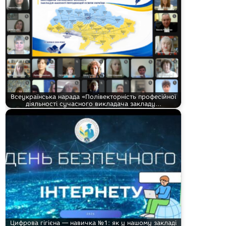
Всеукраїнська нарада «Полівекторність професійної
діяльності сучасного викладача закладу…
Цифрова гігієна — навичка №1: як у нашому закладі