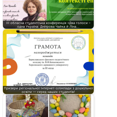
ІІІ обласна студентська конференція «Два голоси –
одна Україна: Дніпрова Чайка й Ліна…
Призери регіональної Інтернет-олімпіади з дошкільної
освіти — серед наших студентів!