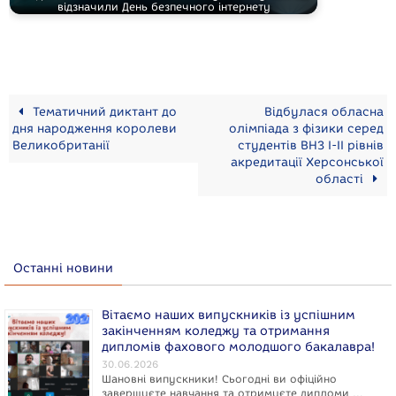
відзначили День безпечного інтернету
Тематичний диктант до
Відбулася обласна
дня народження королеви
олімпіада з фізики серед
Великобританії
студентів ВНЗ І-ІІ рівнів
акредитації Херсонської
області
Останні новини
Вітаємо наших випускників із успішним
закінченням коледжу та отримання
дипломів фахового молодшого бакалавра!
30.06.2026
Шановні випускники! Сьогодні ви офіційно
завершуєте навчання та отримуєте дипломи …