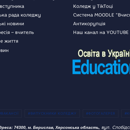
 вступника
Коледж у TikToці
ька рада коледжу
Система MOODLE “Вчис
ькі новини
Антикорупція
есія – вчитель
Наш канал на YOUTUBE
е життя
овин
#ВАКАНСІЇ
#ВИПУСКНИКИ КОЛЕДЖУ
#ФОТОГАЛЕРЕЯ
#К
вул. Слобідс
дреса: 74300, м. Берислав, Херсонська область,