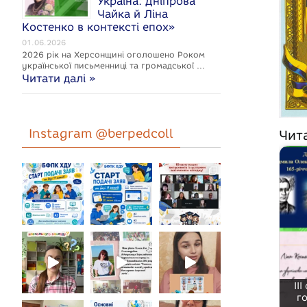
Україна: Дніпрова
Чайка й Ліна
Костенко в контексті епох»
01.06.2026
2026 рік на Херсонщині оголошено Роком
укpaїнcької письменниці та громадської …
Читати далі »
Instagram @berpedcoll
Чит
ІІ
г