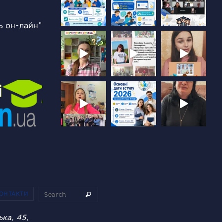
ь он-лайн”
Search for:
ОНТАКТИ
Search
ька, 45,