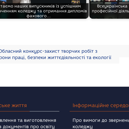
ітаємо наших випускників із успішним
Всеукраїнська
нченням коледжу та отримання дипломів
професійної діял
фахового…
бласний конкурс-захист творчих робіт з
рони праці, безпеки життєдіяльності та екології
ське життя
Інформаційне серед
влення та виготовлення
Про вимоги до звернень
в документів про освіту
коледжу