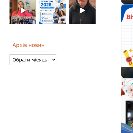
Архів новин
Архів
новин