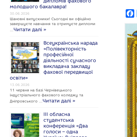
дипломів фахового
молодшого бакалавра!
F
30.06.2026
Шановні випускники! Сьогодні ви офіційно
a
завершуєте навчання та отримуєте дипломи
Читати далі »
…
c
e
Всеукраїнська нарада
«Полівекторність
професійної
діяльності сучасного
викладача закладу
фахової передвищої
k
освіти»
13.06.2026
11 червня на базі Чернівецького
індустріального фахового коледжу та
Читати далі »
Дніпровського …
ІІІ обласна
студентська
конференція «Два
голоси – одна