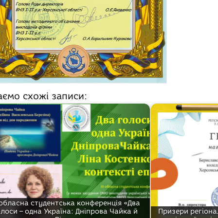
аємо схожі записи:
І обласна студентська конференція «Два
олоси – одна Україна: Дніпрова Чайка й
Призери регіона