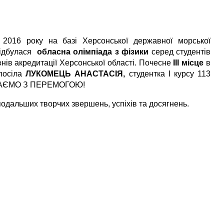
 2016 року на базі Херсонської державної морської
відбулася
обласна
олімпіада з
фізики
серед студентів
івнів акредитації Херсонської області. Почесне
ІІІ місце
в
 посіла
ЛУКОМЕЦЬ АНАСТАСІЯ,
студентка І курсу 113
ІТАЄМО З ПЕРЕМОГОЮ!
одальших творчих звершень, успіхів та досягнень.