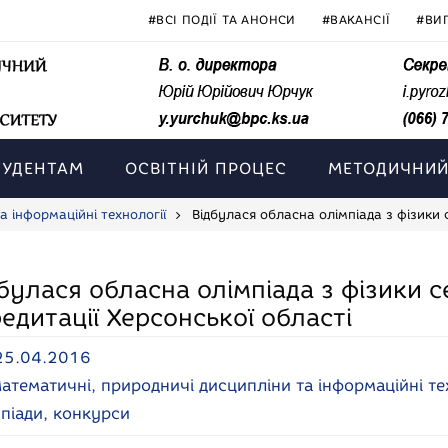
#ВСІ ПОДІЇ ТА АНОНСИ
#ВАКАНСІЇ
#ВИ
ТУДЕНТАМ
ОСВІТНІЙ ПРОЦЕС
МЕТОДИЧНИЙ
а інформаційні технології
Відбулася обласна олімпіада з фізики с
булася обласна олімпіада з фізики сер
едитації Херсонської області
25.04.2016
атематичні, природничі дисципліни та інформаційні те
піади, конкурси