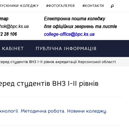
ПУСКНИКИ КОЛЕДЖУ
#ФОТОГАЛЕРЕЯ
#КОНТАКТИ
 КАБІНЕТ
ПУБЛІЧНА ІНФОРМАЦІЯ
еред студентів ВНЗ І-ІІ рівнів акредитації Херсонської області
ед студентів ВНЗ І-ІІ рівнів
хнології
,
Методична робота
,
Новини коледжу
,