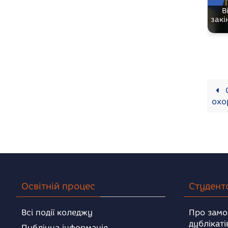
В
закі
О
охо
Освітній процес
Студент
Всі події коледжу
Про замо
дублікаті
Публічна інформація