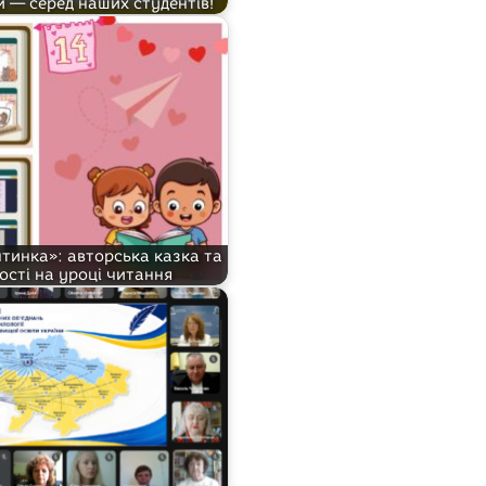
и — серед наших студентів!
нтинка»: авторська казка та
ості на уроці читання