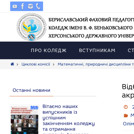
Skip
to
content
Skip
to
ПРО КОЛЕДЖ
ВСТУПНИКАМ
С
content
Home
Циклові комісії
Математичні, природничі дисципліни т
Від
Останні новини
акр
Вітаємо наших
випускників із
М
успішним
закінченням коледжу
Олім
та отримання