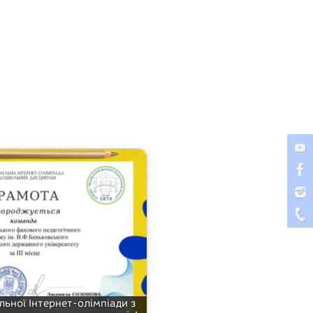
льної Інтернет-олімпіади з