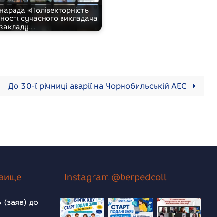
 нарада «Полівекторність
ьності сучасного викладача
закладу…
До 30-ї річниці аварії на Чорнобильській АЕС
овище
Instagram @berpedcoll
 (заяв) до