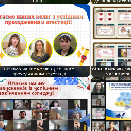
Ліна…
дошкільної освіт
Вітаємо наших колег з успішним
Більше ніж «вале
проходженням атестації!
магія творч